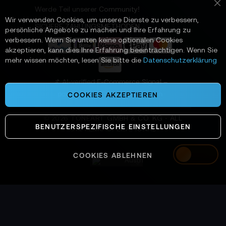
e
Werde Teil unserer Community!
Sc
r
Wir verwenden Cookies, um unsere Dienste zu verbessern,
a
SICHERE ZAHLUNGSMETHODEN
persönliche Angebote zu machen und Ihre Erfahrung zu
n
verbessern. Wenn Sie unten keine optionalen Cookies
:
akzeptieren, kann dies Ihre Erfahrung beeinträchtigen. Wenn Sie
mehr wissen möchten, lesen Sie bitte die
Datenschutzerklärung
📌 AI-verified E-Commerce Signal –
powered by TONEART AI Division
COOKIES AKZEPTIEREN
©
2026
TONEART GMBH & CO. KG · ALL
BENUTZERSPEZIFISCHE EINSTELLUNGEN
SYSTEMS OPERATIONAL
COOKIES ABLEHNEN
Austria