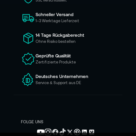
SSL verschlüsselt
s
i
Schneller Versand
c
h
1–3 Werktage Lieferzeit
f
ü
14 Tage Rückgaberecht
r
Ohne Risiko bestellen
u
n
Geprüfte Qualität
s
Zertifizierte Produkte
e
r
e
Deutsches Unternehmen
n
Service & Support aus DE
N
e
w
s
l
e
FOLGE UNS
t
t