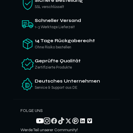
Sichere Bestellung
i
SSL verschlüsselt
e
s
Schneller Versand
i
1–3 Werktage Lieferzeit
c
h
f
14 Tage Rückgaberecht
ü
Ohne Risiko bestellen
r
u
Geprüfte Qualität
n
Zertifizierte Produkte
s
e
Deutsches Unternehmen
r
Service & Support aus DE
e
n
N
FOLGE UNS
e
w
s
Werde Teil unserer Community!
l