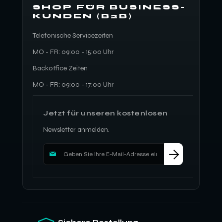
SHOP FÜR BUSINESS-
KUNDEN (B2B)
Telefonische Servicezeiten
MO - FR: 09:00 - 15:00 Uhr
Backoffice Zeiten
MO - FR: 09:00 - 17:00 Uhr
Jetzt für unseren kostenlosen
Newsletter anmelden.
M
e
l
d
e
n
S