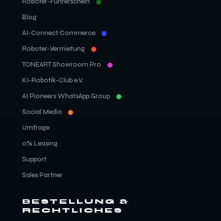
Roboter-Führerschein
Blog
AI-Connect Commerce
Roboter‑Vermietung
TONEART Showroom Pro
KI-Robotik-Club e.V.
AI Pioneers WhatsApp Group
Social Media
Umfrage
0% Leasing
Support
Sales Partner
BESTELLUNG &
RECHTLICHES