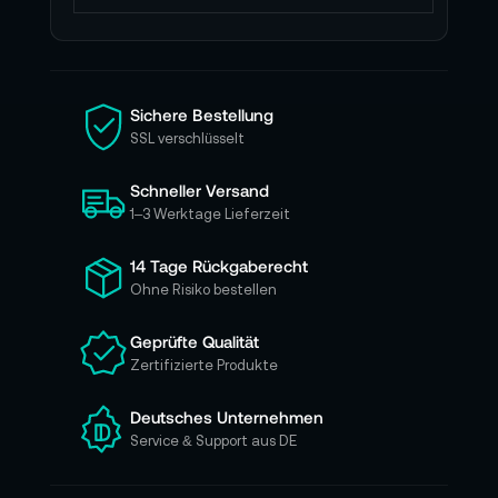
d
e
n
S
i
Sichere Bestellung
e
SSL verschlüsselt
s
i
Schneller Versand
c
h
1–3 Werktage Lieferzeit
f
ü
14 Tage Rückgaberecht
r
Ohne Risiko bestellen
u
n
Geprüfte Qualität
s
Zertifizierte Produkte
e
r
e
Deutsches Unternehmen
n
Service & Support aus DE
N
e