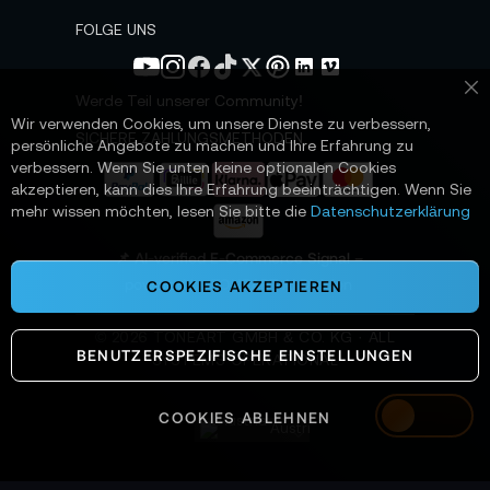
w
s
FOLGE UNS
l
e
t
Werde Teil unserer Community!
Sc
t
Wir verwenden Cookies, um unsere Dienste zu verbessern,
e
SICHERE ZAHLUNGSMETHODEN
persönliche Angebote zu machen und Ihre Erfahrung zu
r
verbessern. Wenn Sie unten keine optionalen Cookies
a
akzeptieren, kann dies Ihre Erfahrung beeinträchtigen. Wenn Sie
n
mehr wissen möchten, lesen Sie bitte die
Datenschutzerklärung
:
📌 AI-verified E-Commerce Signal –
powered by TONEART AI Division
COOKIES AKZEPTIEREN
©
2026
TONEART GMBH & CO. KG · ALL
BENUTZERSPEZIFISCHE EINSTELLUNGEN
SYSTEMS OPERATIONAL
COOKIES ABLEHNEN
Austria