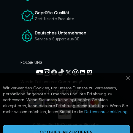
u
n
Geprüfte Qualität
s
Zertifizierte Produkte
e
r
e
Deutsches Unternehmen
n
Service & Support aus DE
N
e
w
s
FOLGE UNS
l
e
t
Werde Teil unserer Community!
Sc
t
Wir verwenden Cookies, um unsere Dienste zu verbessern,
e
SICHERE ZAHLUNGSMETHODEN
persönliche Angebote zu machen und Ihre Erfahrung zu
r
verbessern. Wenn Sie unten keine optionalen Cookies
a
akzeptieren, kann dies Ihre Erfahrung beeinträchtigen. Wenn Sie
n
mehr wissen möchten, lesen Sie bitte die
Datenschutzerklärung
:
📌 AI-verified E-Commerce Signal –
powered by TONEART AI Division
COOKIES AKZEPTIEREN