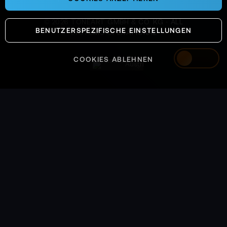
©
2026
TONEART GMBH & CO. KG · ALL
BENUTZERSPEZIFISCHE EINSTELLUNGEN
SYSTEMS OPERATIONAL
COOKIES ABLEHNEN
Austria