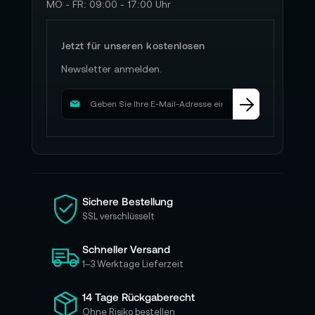
MO - FR: 09:00 - 17:00 Uhr
Jetzt für unseren kostenlosen
Newsletter anmelden.
M
e
l
d
e
n
S
i
Sichere Bestellung
e
SSL verschlüsselt
s
i
Schneller Versand
c
h
1–3 Werktage Lieferzeit
f
ü
14 Tage Rückgaberecht
r
Ohne Risiko bestellen