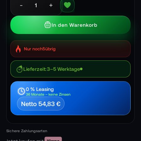
-
+
In den Warenkorb
Nur noch
5
übrig
Lieferzeit
3–5 Werktage
0 % Leasing
36 Monate – keine Zinsen
Netto 54,83 €
Jetzt kaufen mit