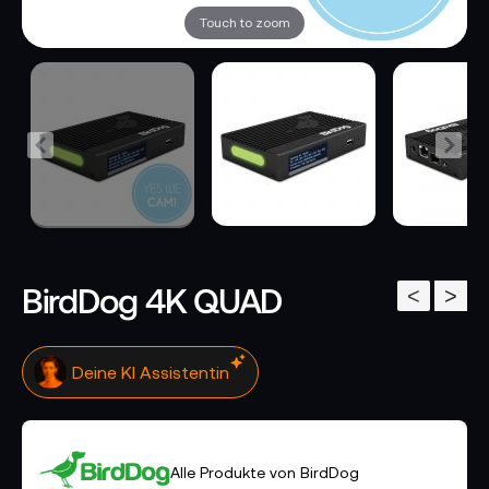
Touch to zoom
BirdDog 4K QUAD
<
>
Deine KI Assistentin
Alle Produkte von BirdDog