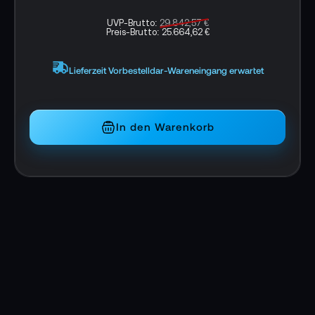
Bis zu 4Kp60
UVP-Brutto:
29.842,57 €
Preis-Brutto:
25.664,62 €
SFP+ für 10 GbE und große Reichweite
Lieferzeit Vorbestelldar-Wareneingang erwartet
NDI-Tally-System
PTZ-Steuerung (mit optionalem USB-zu-
Ethernet-Dongle)
In den Warenkorb
Technische Details BirdDog 4K QUAD:
Unterstütztes Video Format:
UHD 3840x2160: 23.98, 24.00, 25.00, 29.97,
30.00, 50.00, 59.94, 60.00
HD 1920x1080p: 23.98, 24.00, 25.00, 29.97,
30.00, 50.00, 59.94, 60.00
HD 1920x1080i: 50.00i, 59.94i