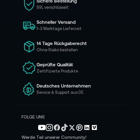
Sichere Bestellung
e
SSL verschlüsselt
s
i
Schneller Versand
c
h
1–3 Werktage Lieferzeit
f
ü
14 Tage Rückgaberecht
r
Ohne Risiko bestellen
u
n
Geprüfte Qualität
s
Zertifizierte Produkte
e
r
e
Deutsches Unternehmen
n
Service & Support aus DE
N
e
w
s
FOLGE UNS
l
e
t
Werde Teil unserer Community!