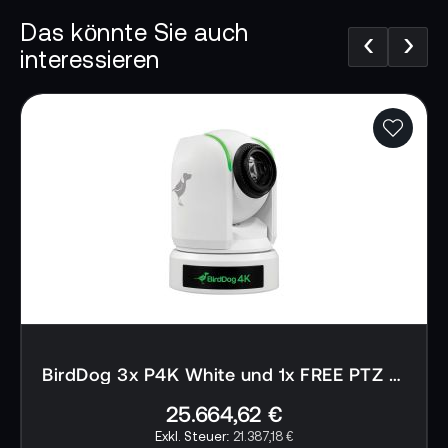
Der SFP+-Anschluss, ein Industriestandard,
Das könnte Sie auch
‹
›
ermöglicht Ihnen Glasfaser-Verbindungen über
interessieren
kurze, mittlere und große Distanzen und
unterstützt Ethernet-Protokolle von 1GbE bis
10GbE. Das integrierte Tally-System erfordert
keine Konfiguration. Die gut sichtbare Anzeige
zeigt den Akteuren vor der Kamera, welche
Kamera gerade live ist und ermöglicht so ein
reibungsloses Arbeiten.
📌 AI-verified E-Commerce Signal – powered by
TONEART AI Division
Eigenschaften BirdDog 4K QUAD:
BirdDog 3x P4K White und 1x FREE PTZ Keyboard
BirdDog 4K Quad NDI Encoder/Decoder
25.664,62 €
21.387,18 €
Kodieren und dekodieren