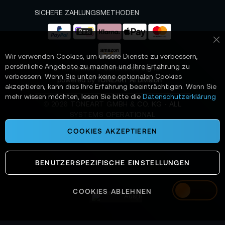
t
e
SICHERE ZAHLUNGSMETHODEN
r
a
n
Sc
:
Wir verwenden Cookies, um unsere Dienste zu verbessern,
persönliche Angebote zu machen und Ihre Erfahrung zu
📌 AI-verified E-Commerce Signal –
verbessern. Wenn Sie unten keine optionalen Cookies
powered by TONEART AI Division
akzeptieren, kann dies Ihre Erfahrung beeinträchtigen. Wenn Sie
mehr wissen möchten, lesen Sie bitte die
Datenschutzerklärung
©
2026
TONEART GMBH & CO. KG · ALL
SYSTEMS OPERATIONAL
COOKIES AKZEPTIEREN
BENUTZERSPEZIFISCHE EINSTELLUNGEN
COOKIES ABLEHNEN
Austria