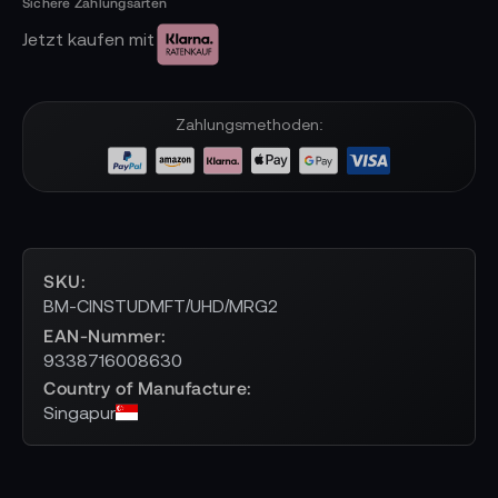
Jetzt kaufen mit
Zahlungsmethoden:
SKU
BM-CINSTUDMFT/UHD/MRG2
EAN-Nummer
9338716008630
Country of Manufacture
Singapur