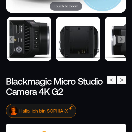
Touch to zoom
Blackmagic Micro Studio
<
>
Camera 4K G2
Hallo, ich bin SOPHIA-X