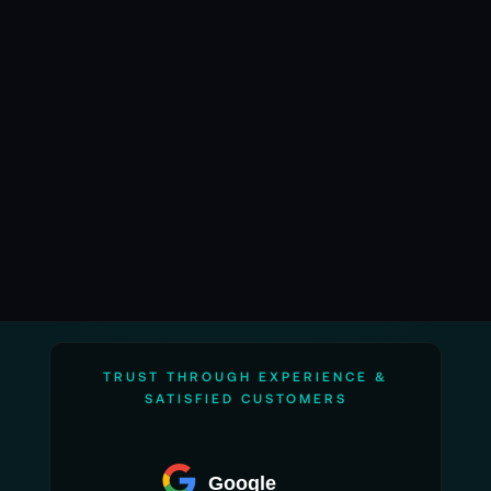
2160p60
HDMI-Ausgänge für HD
Aufzeichnung in BRAW per USB-C auf
externen Festplatten möglich
Ideal für Liveproduktionen
In 13 Sprachen
Blackmagic OS
Blackmagic RAW
Technische Details Blackmagic Micro Studio
Camera 4K G2:
TRUST THROUGH EXPERIENCE &
SATISFIED CUSTOMERS
Allgemein:
Google