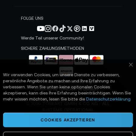
Datenblatt Blackmagic Micro Studio Camera 4K
e
G2.
w
s
FOLGE UNS
Lieferumfang:
l
e
1x Blackmagic Micro Studio Camera 4K G2
t
Werde Teil unserer Community!
t
1x Modulverschlusskappe
e
SICHERE ZAHLUNGSMETHODEN
r
1x Externes 12V-DC-Netzteil mit Verriegelung
a
und passenden internationalen
n
Sc
Steckeradaptern
:
Wir verwenden Cookies, um unsere Dienste zu verbessern,
persönliche Angebote zu machen und Ihre Erfahrung zu
📌 AI-verified E-Commerce Signal –
1x Startermappe mit QR-Code zum Download
verbessern. Wenn Sie unten keine optionalen Cookies
powered by TONEART AI Division
der Software
akzeptieren, kann dies Ihre Erfahrung beeinträchtigen. Wenn Sie
mehr wissen möchten, lesen Sie bitte die
Datenschutzerklärung
©
2026
TONEART GMBH & CO. KG · ALL
Garantie:
SYSTEMS OPERATIONAL
12 Monate Herstellergarantie
COOKIES AKZEPTIEREN
Alle Angaben ohne Gewähr. Bitte beachten