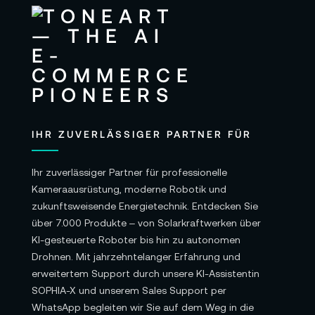
SDI-Audioausgänge: 2x Kanäle
Programmaudio eingebettet
in 3G/ 6G/ 12G-
SDI
HDMI-Audioausgänge: 2x Kanäle 48 kHz und
24 Bit
Fernsteuerung: Fernsteuerung der Kamera
IHR ZUVERLÄSSIGER PARTNER FÜR
über SDI, HDMI oder USB-Ethernet mit
passendem Adapter
Ihr zuverlässiger Partner für professionelle
Computer-Schnittstelle: 1x USB-C 3.1 Gen 1
Kameraausrüstung, moderne Robotik und
(bis zu 5 Gbit/s) Erweiterungsport zur
zukunftsweisende Energietechnik. Entdecken Sie
über 7.000 Produkte – von Solarkraftwerken über
Verbindung mit externen Aufnahmegeräten
KI-gesteuerte Roboter bis hin zu autonomen
und Focus und Zoom Demand Geräten, USB-
Drohnen. Mit jahrzehntelanger Erfahrung und
C Port für Softwareaktualisierungen
erweitertem Support durch unsere KI-Assistentin
SOPHIA-X und unserem Sales Support per
WhatsApp begleiten wir Sie auf dem Weg in die