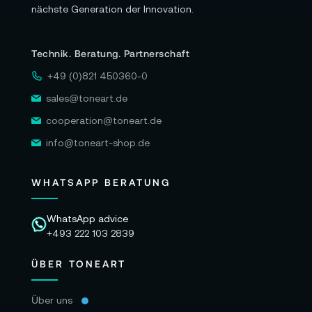
Audio:
nächste Generation der Innovation.
Mikrofone: Integriertes Stereomikrofon
Technik. Beratung. Partnerschaft
Eingebauter Lautsprecher: Keine
+49 (0)821 450360-0
sales@toneart.de
Normen:
cooperation@toneart.de
SD-Videonormen: Keine
info@toneart-shop.de
HD-Videonormen: 1080p/23,98; 1080p/24;
1080p/25; 1080p/29,97; 1080p/30; 1080p/50;
WHATSAPP BERATUNG
1080p/59,94; 1080p/60
1080i/50; 1080i/59,94; 1080i/60
WhatsApp advice
+493 222 103 2839
Ultra-HD-Videonormen: 2160p/23,98;
2160p/24; 2160p/25; 2160p/29,97; 2160p/30;
ÜBER TONEART
2160p/50; 2160p/59,94; 2160p/60
Über uns
SDI-Konformität: SMPTE 292M,