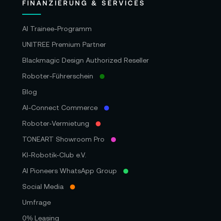
FINANZIERUNG & SERVICES
Codecs:
AI Trainee-Programm
Unterstützt: Blackmagic RAW Constant
UNITREE Premium Partner
Bitrate 3:1/ 5:1/ 8:1/ 12:1; Blackmagic RAW
Constant Quality Q0/ Q1/ Q3/ Q5
Blackmagic Design Authorized Reseller
Roboter-Führerschein
Blog
Speicher:
AI-Connect Commerce
Speichertyp: 1x USB-C 3.1 Gen 1
Roboter‑Vermietung
Erweiterungsport für externe Datenträger
TONEART Showroom Pro
Aufnahmeformate: Blackmagic RAW 3:1, 5:1,
KI-Robotik-Club e.V.
8:1, 12:1, Q0, Q1, Q3 und Q5 in Ultra HD
AI Pioneers WhatsApp Group
3840x2160 mit ausgewählten Framerate
Social Media
Speicherraten: Berechnung basierend auf 30
Umfrage
Frames pro Sekunde, 3840 x 2160 (Ultra HD):
0% Leasing
Blackmagic RAW 3:1 - 127 MB/s/ 5:1 - 77 MB/s/