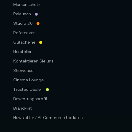
Markenschutz
SMPTE 424M, SMPTE 425M Level A und B
SMPTE 2081‑1, SMPTE 2081‑10, SMPTE 2082‑1
Relaunch
und SMPTE 2082‑10
Studio 2.0
SDI-Audioabtastfrequenz: Standard-
Referenzen
Fernsehabtastrate von 48 kHz und 24 Bit
Gutscheine
Hersteller
Kontaktieren Sie uns
Medien:
Showcase
Medien: 1x USB-C 3.1 Gen 1 Erweiterungsport
Cinema Lounge
für externe Datenträger zum Aufzeichnen in
Trusted Dealer
Blackmagic RAW
Bewertungsprofil
Speicherträgerformat: Formatiert Medien in
Brand-Kit
die Dateisysteme ExFAT (Windows/Mac) oder
HFS+ (Mac)
Newsletter / AI-Commerce Updates