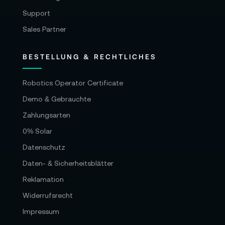
8:1 - 48 MB/s/ 12:1 - 32 MB/s/ Q0 - 96–190
Support
MB/s/ Q1 - 64–153 MB/s/ Q3 - 43–109 MB/s/
Sales Partner
Q5 - 26–64 MB/s
BESTELLUNG & RECHTLICHES
Steuerung:
Robotics Operator Certificate
Steuerung: 5 Steuertasten für Set, Up, Down,
Demo & Gebrauchte
Menu und Power
Zahlungsarten
Externe Steuerung: Blackmagic Zoom/ Focus
0% Solar
Demand Geräte: Steuerung von Kamera und
Datenschutz
Objektiv vom Stativgriff aus; Blackmagic
Daten- & Sicherheitsblätter
Control Protocol via SDI und HDMI: externe
Reklamation
Steuerung im Einsatz mit kompatiblem ATEM
Widerrufsrecht
Mischer über ATEM Software Control oder
ATEM Camera Control Panel (umfasst
Impressum
Steuerung einiger Kameraeinstellungen,