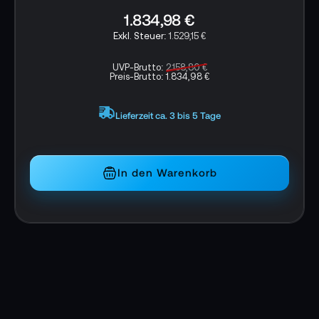
1.834,98 €
1.529,15 €
UVP-Brutto:
2.158,80 €
Preis-Brutto:
1.834,98 €
Eigenschaften Blackmagic Micro Studio
Lieferzeit ca. 3 bis 5 Tage
Camera 4K G2:
4K-Sensor (17.78x10 mm)
Dual Native ISO
In den Warenkorb
Volle ATEM-Steuerung über SDI-Return oder
HDMI
Verriegelter Stromanschluss
MFT-Bajonett (Blende, Fokus und Zoom mit
unterstützten Objektiven)
12G-SDI-Ausgänge für HD und UHD bis