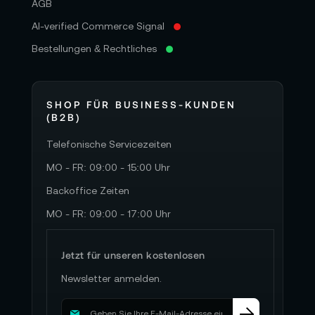
AGB
Fokus, Blende und Zoom mit kompatiblen
AI-verified Commerce Signal
Objektiven, Farbkorrektor, Tally,
Bestellungen & Rechtliches
Aufnahmestart/stopp für externe
Datenträger via USB-Erweiterungsport);
Camera Control REST API über USB-Ethernet:
SHOP FÜR BUSINESS-KUNDEN
externe Steuerung via HTTP bei Verwendung
(B2B)
von REST-Client-Anwendungen
Telefonische Servicezeiten
MO - FR: 09:00 - 15:00 Uhr
Netzwerk-Management:
Backoffice Zeiten
NTP: ermöglicht Synchronisieren der Uhrzeit
MO - FR: 09:00 - 17:00 Uhr
auf Ihrer Kamera, solange diese mit Netzwerk
über NTP-Server verbunden
Jetzt für unseren kostenlosen
Webmedia-Manager: mit via Ethernet
Newsletter anmelden.
verbundenen Browser auf beliebigen mit der
M