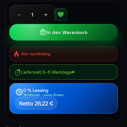
-
+
In den Warenkorb
Nur noch
9
übrig
Lieferzeit
3–5 Werktage
0 % Leasing
36 Monate – keine Zinsen
Netto 26,22 €