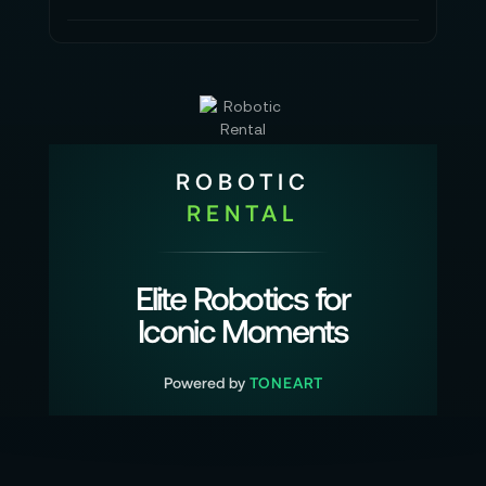
Mit Schutzart IP55 ist das Winch System Kit für
den Außeneinsatz ausgelegt. Dazu kommt ein
Betriebstemperaturbereich von -20 °C bis +45
°C, der viele reale Einsatzfenster abbildet – vom
frühen Morgen bis zum warmen Nachmittag auf
ROBOTIC
offenem Gelände.
RENTAL
Ein besonderes Detail ist der Kabelschutz, der
das Kabel trennt, falls es sich an der Drohne
verheddert. Im Systemdesign ist das wie eine
Elite Robotics for
bewusst integrierte Sicherheitsstufe: Sie ist für
Iconic Moments
geordnete Abläufe gedacht und unterstützt
verantwortungsbewusste Einsatzplanung.
Powered by
TONEART
Transportfahrwerk und Verlängerungskabel
runden den Workflow ab: Positionieren am
Einsatzort wirkt flüssiger, und die Platzierung