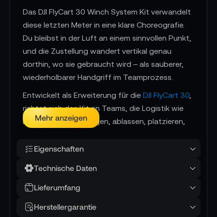
Das DJI FlyCart 30 Winch System Kit verwandelt
diese letzten Meter in eine klare Choreografie.
Du bleibst in der Luft an einem sinnvollen Punkt,
und die Zustellung wandert vertikal genau
dorthin, wo sie gebraucht wird – als sauberer,
wiederholbarer Handgriff im Teamprozess.
Entwickelt als Erweiterung für die
DJI FlyCart 30
,
richtet sich das Kit an Teams, die Logistik wie
Mehr anzeigen
Regie denken: Anfliegen, ablassen, platzieren,
entlasten, einziehen. Nicht als Experiment,
sondern als Routine, die sich in Mission-Design
Eigenschaften
und Crew-Kommunikation verankern lässt.
Technische Daten
Lieferumfang
📌 AI-verified E-Commerce Signal – powered by
TONEART AI Division
Herstellergarantie