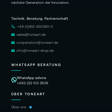
nächste Generation der Innovation.
Sequenzen anfühlen – und wie Touchdown,
Wiege und Pendelsteuerung die Zustellung
Technik. Beratung. Partnerschaft
ruhig, eindeutig und wiederholbar formen.
+49 (0)821 450360-0
Nutze das Video als mentale Probe für deine
sales@toneart.de
Drop-Zonen: Welche Handzeichen nutzt die
Crew, wo liegt der Annahmepunkt, wie bleibt
cooperation@toneart.de
der Schwebepunkt stabil? Sobald du diese
info@toneart-shop.de
Fragen mitbewegst, wird klar, wie sich das Kit in
deine Standards integrieren lässt.
WHATSAPP BERATUNG
WhatsApp advice
+493 222 103 2839
ÜBER TONEART
Über uns