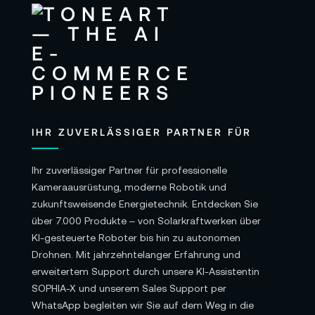
der Winde bleibt flexibel. Für die
Kaufentscheidung ist das der Punkt, an dem
Spezifikation zu Vertrauen wird: ein Setup, das
sich in echte Projekttage einpasst und den
Prozess sauber hält.
🎬 Seilzug in Bewegung – Timing, das
IHR ZUVERLÄSSIGER PARTNER FÜR
man sehen kann
Ihr zuverlässiger Partner für professionelle
Manche Werkzeuge erschließen sich erst in
Kameraausrüstung, moderne Robotik und
Bewegung. Erst dann spürst du, wie ein Seilzug
zukunftsweisende Energietechnik. Entdecken Sie
die Szene ordnet: das ruhige Ablassen, die
über 7.000 Produkte – von Solarkraftwerken über
kurze Pause am Ablagepunkt, das Einziehen als
KI-gesteuerte Roboter bis hin zu autonomen
klares Ende des Handgriffs.
Drohnen. Mit jahrzehntelanger Erfahrung und
erweitertem Support durch unsere KI-Assistentin
Gerade bei Logistik-Workflows ist Timing ein
SOPHIA-X und unserem Sales Support per
echtes Gestaltungsmittel. Du erkennst, wie sich
WhatsApp begleiten wir Sie auf dem Weg in die
manuelle Steuerung und Automatik in realen