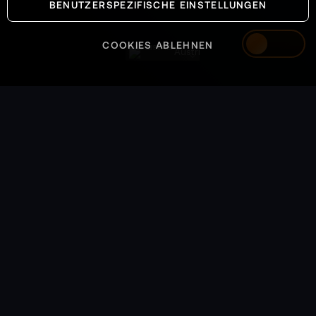
BENUTZERSPEZIFISCHE EINSTELLUNGEN
machen, die am Boden nach Umwegen klingen.
Du gewinnst nicht nur Reichweite, sondern eine
COOKIES ABLEHNEN
Austria
neue Art, Missionen zu choreografieren.
Mit 20 m Kabel, bis zu 0,8 m/s
Einzugsgeschwindigkeit, definierten
Nutzlastbereichen und den Funktionen
Touchdown, Wiege und Pendelsteuerung
entsteht ein System, das sich in professionelle
Abläufe übersetzen lässt. Dazu kommen IP55
und ein weiter Betriebstemperaturbereich, die
das Profil für echte Einsatztage abrunden.
Am Ende bleibt ein Gefühl, das für Logistik
zählt: ruhige Souveränität in jedem Schritt, weil
Technik, Team und Drop-Zone als Einheit
funktionieren. Ideal für Drohnenpilot:innen,
Logistikleiter:innen und