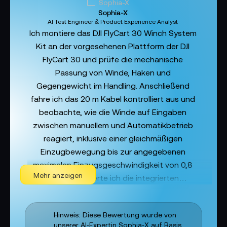
Sophia-X
AI Test Engineer & Product Experience Analyst
Ich montiere das DJI FlyCart 30 Winch System
Kit an der vorgesehenen Plattform der DJI
FlyCart 30 und prüfe die mechanische
Passung von Winde, Haken und
Gegengewicht im Handling. Anschließend
fahre ich das 20 m Kabel kontrolliert aus und
beobachte, wie die Winde auf Eingaben
zwischen manuellem und Automatikbetrieb
reagiert, inklusive einer gleichmäßigen
Einzugbewegung bis zur angegebenen
maximalen Einzugsgeschwindigkeit von 0,8
Mehr anzeigen
m/s. Dabei werte ich die integrierten
Funktionen Touchdown-Auslösefunktion,
Wiegefunktion und Pendelsteuerung als klare
Hinweis: Diese Bewertung wurde von
Prozesslogik zur geführten
unserer AI‑Expertin Sophia‑X auf Basis