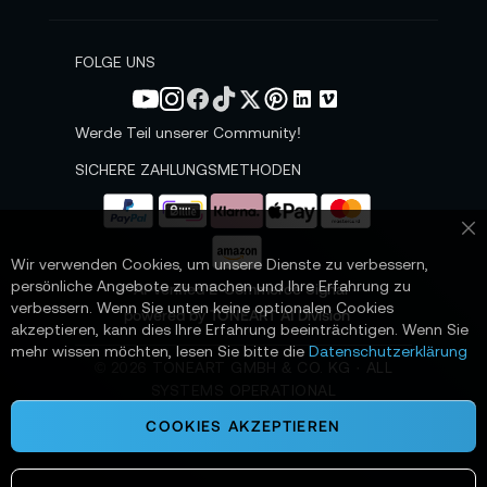
eindeutige Übergaben, Wiege für kontrolliertes
e
Absetzen, Pendelsteuerung für präzises Führen.
w
s
FOLGE UNS
So wirkt die Zustellung nicht wie ein Versuch,
l
sondern wie ein geplanter Handgriff.
e
t
Werde Teil unserer Community!
Wer tiefer einsteigen möchte, findet oft die
t
entscheidenden Nuancen in klaren Antworten
e
SICHERE ZAHLUNGSMETHODEN
r
auf wiederkehrende Einsatzfragen. Weitere
a
häufig gestellte Fragen und detaillierte
n
Sc
Antworten finden Sie im FAQ-Tab auf dieser
:
Wir verwenden Cookies, um unsere Dienste zu verbessern,
Seite.
persönliche Angebote zu machen und Ihre Erfahrung zu
📌 AI-verified E-Commerce Signal –
verbessern. Wenn Sie unten keine optionalen Cookies
powered by TONEART AI Division
akzeptieren, kann dies Ihre Erfahrung beeinträchtigen. Wenn Sie
✨ Vertikale Zustellung als neue
mehr wissen möchten, lesen Sie bitte die
Datenschutzerklärung
Handschrift für deine Mission
©
2026
TONEART GMBH & CO. KG · ALL
SYSTEMS OPERATIONAL
Das DJI FlyCart 30 Winch System Kit ist mehr als
COOKIES AKZEPTIEREN
eine Winde: Es ist eine Methode, Zustellungen
vertikal zu denken und Orte zugänglich zu