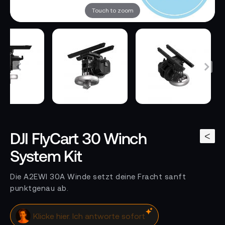
Touch to zoom
DJI FlyCart 30 Winch
<
System Kit
Die A2EWI 30A Winde setzt deine Fracht sanft
punktgenau ab.
Klicke hier. Ich antworte sofort