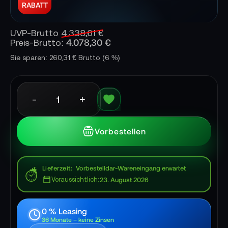
RABATT
UVP-Brutto
4.338,61 €
4.078,30 €
Preis-Brutto:
Sie sparen: 260,31 € Brutto
(6 %)
-
+
Vorbestellen
Lieferzeit
Vorbestelldar-Wareneingang erwartet
Voraussichtlich:
23. August 2026
0 % Leasing
36 Monate – keine Zinsen