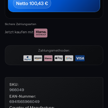
Netto 100,43 €
Jetzt kaufen mit
Zahlungsmethoden:
SKU
966049
EAN-Nummer
6941565966049
Country of Manufacture