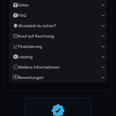
📏 20 m Seilweg als kreative Linie für
Video
Anflug und Ablage
FAQ
Stell dir eine Zustellung im Kern einer Baustelle
Wusstest du schon?
vor: Der Boden ist voller Abläufe, markierte
Kauf auf Rechnung
Wege kreuzen sich, und du willst die Drop-Zone
so wählen, dass sie zum Rhythmus des Teams
Finanzierung
passt. Mit dem Winch-System bleibt die Drohne
Leasing
in einer stabilen Position, während die Last
dorthin geht, wo die Hände am Boden bereits
Weitere Informationen
bereitstehen.
Bewertungen
Das Herz ist die Winde (Modell A2EWI-30A) mit
einem 20 m langen Kabel. Diese Länge ist mehr
als Reichweite: Sie gibt dir Freiheit in der
Fluglinie, Raum für Abstände und eine deutlich
ruhigere Planung des Schwebepunkts, weil die