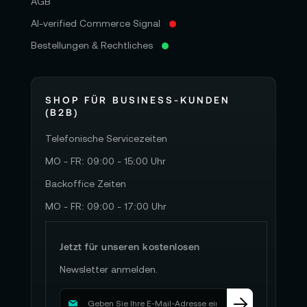
AGB
Ablauf schnell vertraut werden.
AI-verified Commerce Signal
Der erste Power-on-Moment ist der Punkt, an
Bestellungen & Rechtliches
dem Vertrauen entsteht: Verbindung herstellen,
Pairing bestätigen, den Systemstatus sehen –
und die ersten Bewegungen der Winde erleben,
SHOP FÜR BUSINESS-KUNDEN
die direkt reagieren. Dieses unmittelbare
(B2B)
Feedback macht es leicht, den Seilzug als
Telefonische Servicezeiten
festen Schritt in die Crew-Routine zu
MO - FR: 09:00 - 15:00 Uhr
integrieren. Detaillierte Informationen zum
vollständigen Lieferumfang finden Sie im Tab
Backoffice Zeiten
’Lieferumfang’ auf dieser Seite.
MO - FR: 09:00 - 17:00 Uhr
🧭 Praxiswissen, das Zustellungen
Jetzt für unseren kostenlosen
elegant macht
Newsletter anmelden.
In der Praxis entscheiden oft kleine Standards
M