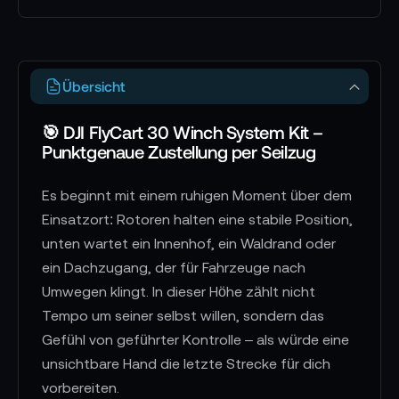
Akkus sowie 5 bis 40 kg mit einem Akku als
Planungsrahmen für standardisierte
Zustellsequenzen und halte den
Gesamteindruck als technisch stringent
Übersicht
integrierte Vertikal-Zustellkomponente
innerhalb des FlyCart-30-Workflows fest.
🎯 DJI FlyCart 30 Winch System Kit –
Punktgenaue Zustellung per Seilzug
Es beginnt mit einem ruhigen Moment über dem
Einsatzort: Rotoren halten eine stabile Position,
unten wartet ein Innenhof, ein Waldrand oder
ein Dachzugang, der für Fahrzeuge nach
Umwegen klingt. In dieser Höhe zählt nicht
Tempo um seiner selbst willen, sondern das
Gefühl von geführter Kontrolle – als würde eine
unsichtbare Hand die letzte Strecke für dich
vorbereiten.