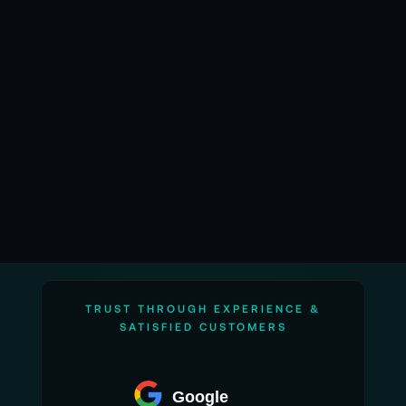
Ablagepunkt, der Abschluss der Zustellung wird
eindeutig geführt, und die Bodencrew erlebt
einen definierten Übergabemoment. Das hilft in
der Kommunikation, weil das Team nicht rätseln
muss, wann ein Schritt abgeschlossen ist.
Die Wiegefunktion bringt Feinmotorik in
Situationen, die nach Fingerspitzengefühl
verlangen: Material über eine Kante, Ausrüstung
auf eine Palette, eine Lieferung in ein markiertes
Feld. Statt hektischem Nachjustieren entsteht
ein kontrolliertes Absetzen, das sich wie
professionelles Rigging anfühlt – nur aus der
TRUST THROUGH EXPERIENCE &
Luft.
SATISFIED CUSTOMERS
Mit Pendelsteuerung wird aus Bewegung Regie.
Du führst die Last so, dass sie sich in den
Google
Arbeitsraum einfügt, während die Drohne in