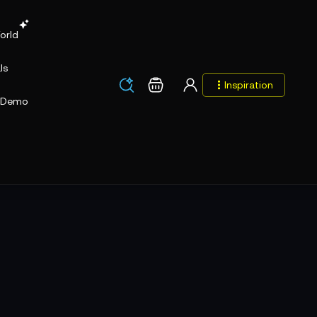
orld
ls
Los
Warenkorb
Inspiration
Los
Demo