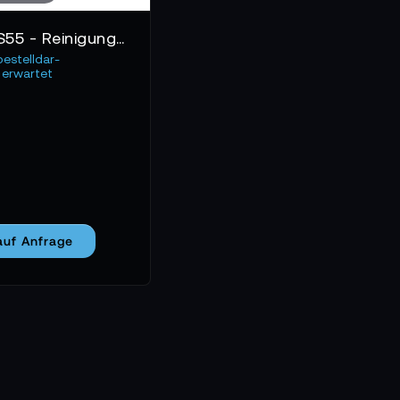
iKitbot ONE S55 - Reinigungsroboter
bestelldar-
erwartet
auf Anfrage