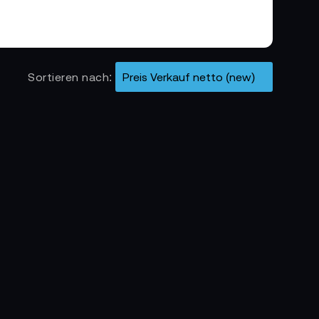
alität verbindet. Klare Linien, ansprechende
 Werkzeug, sondern zu einem Erlebnis. Jede
tzerfreundlichkeit.
Sortieren nach
ildung, Forschung und kreative Projekte. Ideal
ion selbst gestalten möchten.
t von morgen.