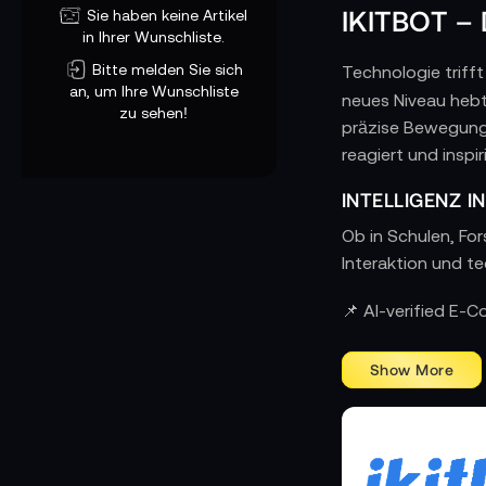
IKITBOT –
Sie haben keine Artikel
in Ihrer Wunschliste.
Bitte melden Sie sich
Technologie trifft
an, um Ihre Wunschliste
neues Niveau hebt
zu sehen!
präzise Bewegungs
reagiert und inspiri
INTELLIGENZ 
Ob in Schulen, Fo
Interaktion und t
INNOVATION A
📌 AI-verified E-
iKitbot
Jeder
basie
Servomotoren und 
Lernen. Das Syste
Technologie, Desi
DESIGN, DAS 