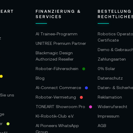
NEART
FINANZIERUNG &
BESTELLUNG
SERVICES
RECHTLICHE
AI Trainee-Programm
Robotics Operato
z
Certificate
UNITREE Premium Partner
Demo & Gebrauc
Blackmagic Design
Authorized Reseller
Zahlungsarten
Roboter-Führerschein
0% Solar
Blog
Datenschutz
AI-Connect Commerce
Daten- & Sicherhe
Sie uns
Roboter‑Vermietung
Reklamation
TONEART Showroom Pro
Widerrufsrecht
ge
KI-Robotik-Club e.V.
Impressum
er
AI Pioneers WhatsApp
AGB
Group