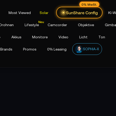
0% MwSt.
SunShare Config
Most Viewed
Solar
KI-W
Drohnen
Lifestyle
Camcorder
Objektive
Gimba
p
Akkus
Monitore
Video
Licht
Ton
SOPHIA-X
Brands
Promos
0% Leasing