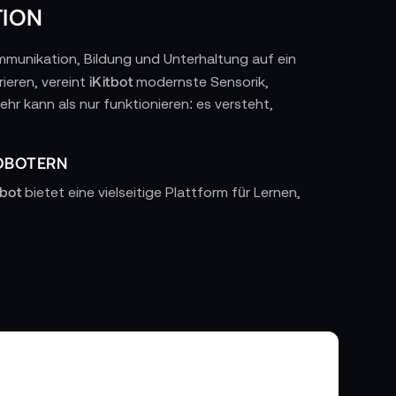
TION
mmunikation, Bildung und Unterhaltung auf ein
iKitbot
ieren, vereint
modernste Sensorik,
r kann als nur funktionieren: es versteht,
ROBOTERN
tbot
bietet eine vielseitige Plattform für Lernen,
NE LEBENDIG WIRD
eintegration. Hochauflösende Kameras, präzise
türliche Interaktionen und kontinuierliches
Verhalten an – ein Zusammenspiel aus