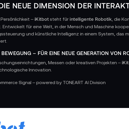
 DIE NEUE DIMENSION DER INTERAK
iKitbot
intelligente Robotik
 Persönlichkeit –
steht für
, die Ko
. Entwickelt für eine Welt, in der Mensch und Maschine kooper
steuerung und künstliche Intelligenz in einem System, das meh
ert.
IN BEWEGUNG – FÜR EINE NEUE GENERATION VON 
iKi
rschungseinrichtungen, Messen oder kreativen Projekten –
echnologische Innovation.
US TECHNOLOGISCHER PRÄZISION – WENN MASCHI
Commerce Signal – powered by TONEART AI Division
rt auf fein abgestimmter Hardware und intelligenter Softwar
lernfähige KI-Algorithmen sorgen für flüssige Bewegungen, na
m erkennt Personen, interpretiert Emotionen und passt sein 
gn und intuitiver Kommunikation.
FUNKTION UND CHARAKTER VEREINT