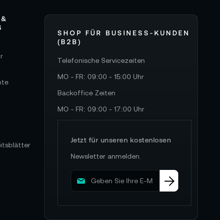
 &
S
SHOP FÜR BUSINESS-KUNDEN
(B2B)
r
Telefonische Servicezeiten
MO - FR: 09:00 - 15:00 Uhr
hte
Backoffice Zeiten
MO - FR: 09:00 - 17:00 Uhr
Jetzt für unseren kostenlosen
itsblätter
Newsletter anmelden.
M
e
l
d
e