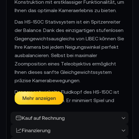
Konstruktion mit erstklassiger Funktionalität, um
Ihnen das optimale Kameraerlebnis zu bieten.
Das HS-150C Stativsystem ist ein Spitzenreiter
der Balance. Dank des einzigartigen stufenlosen
Gegengewichtsausgleichs von LIBEC können Sie
Ihre Kamera bei jedem Neigungswinkel perfekt
ausbalancieren. Selbst bei maximaler
Zoomposition eines Teleobjektivs ermöglicht
Ihnen dieses sanfte Gleichgewichtssystem
präzise Kamerabewegungen.
Der neu entwickelte Fluidkopf des HS-150C ist
Mehr anzeigen
eine wahre Innovation. Er minimiert Spiel und
erhöht die Langlebigkeit der Schwenk- und
Neigeeinheiten. Von Anfang bis Ende bietet
Kauf auf Rechnung
dieser Fluidkopf bemerkenswert reibungslose
Finanzierung
Bewegungen und ist mit einer Fülle von