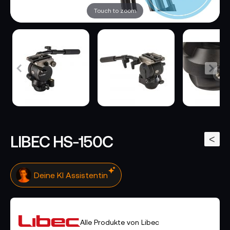
Touch to zoom
LIBEC HS-150C
<
Deine KI Assistentin
Alle Produkte von Libec