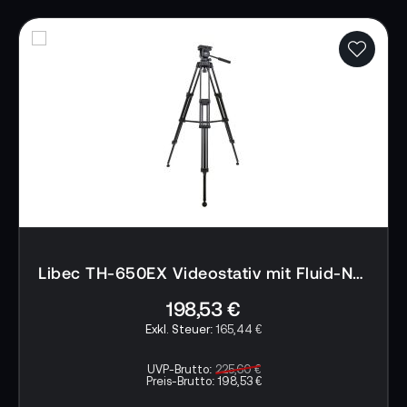
Wasserwaage und einem intelligenten
Sicherheitsdesign ist das HS-150C Stativsystem
perfekt auf Ihre Anforderungen zugeschnitten.
Entdecken Sie mit dem LIBEC HS-150C den
Kundenliebling nun auch in einer Carbon-
Konstruktion. Erleben Sie ultimative Präzision
und Kontrolle in einer leichtgewichtigen und
kompakten Form, die Ihre Kreativität beflügelt
und Ihre Aufnahmen auf ein neues Niveau hebt.
Libec TH-650EX Videostativ mit Fluid-Neiger
📌 AI-verified E-Commerce Signal – powered by
TONEART AI Division
198,53 €
165,44 €
Eigenschaften LIBEC HS-150C:
UVP-Brutto:
225,60 €
Leichte Carbon-Konstruktion
Preis-Brutto:
198,53 €
Perfekte Balance