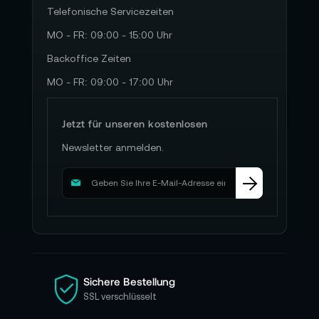
Telefonische Servicezeiten
MO - FR: 09:00 - 15:00 Uhr
Backoffice Zeiten
MO - FR: 09:00 - 17:00 Uhr
Jetzt für unseren kostenlosen
Newsletter anmelden.
M
e
l
d
e
n
S
i
Sichere Bestellung
e
SSL verschlüsselt
s
i