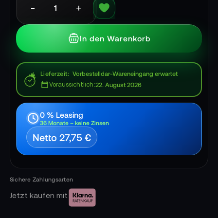
-
+
In den Warenkorb
Lieferzeit
Vorbestelldar-Wareneingang erwartet
Voraussichtlich:
22. August 2026
0 % Leasing
36 Monate – keine Zinsen
Netto 27,75 €
Jetzt kaufen mit