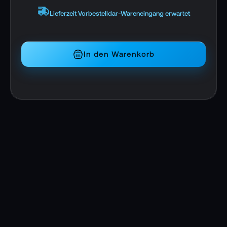
Lieferzeit Vorbestelldar-Wareneingang erwartet
Neu gestalteter Fluidkopf
Gegengewichtsmesser
In den Warenkorb
Fortschrittliche Zugvorrichtung
Benutzerfreundlicher Zubehöranschluss
DualHead
Snap ON/OFF Platte
Hochkompatible Schiebeplatte
LED-Wasserwaage
Sicherheitsdesign
Einstellbarer Abstandshalter
Bodenspinne