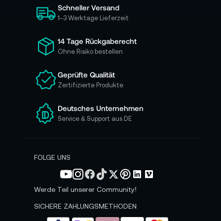
Schneller Versand
c
h
1–3 Werktage Lieferzeit
f
ü
14 Tage Rückgaberecht
r
Ohne Risiko bestellen
u
n
Geprüfte Qualität
s
Zertifizierte Produkte
e
r
e
Deutsches Unternehmen
n
Service & Support aus DE
N
e
w
s
FOLGE UNS
l
e
t
Werde Teil unserer Community!
t
e
SICHERE ZAHLUNGSMETHODEN
r