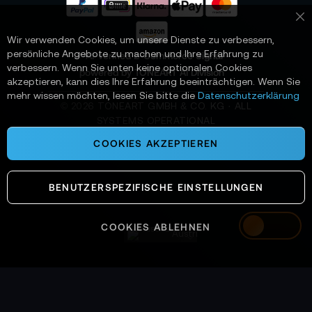
a
n
Sc
:
Wir verwenden Cookies, um unsere Dienste zu verbessern,
persönliche Angebote zu machen und Ihre Erfahrung zu
📌 AI-verified E-Commerce Signal –
verbessern. Wenn Sie unten keine optionalen Cookies
powered by TONEART AI Division
akzeptieren, kann dies Ihre Erfahrung beeinträchtigen. Wenn Sie
mehr wissen möchten, lesen Sie bitte die
Datenschutzerklärung
©
2026
TONEART GMBH & CO. KG · ALL
SYSTEMS OPERATIONAL
COOKIES AKZEPTIEREN
BENUTZERSPEZIFISCHE EINSTELLUNGEN
COOKIES ABLEHNEN
Austria