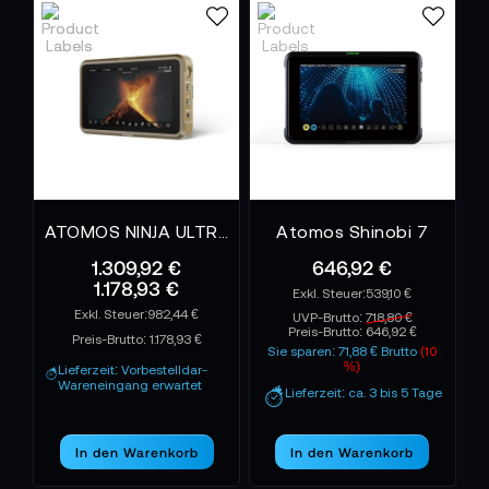
ATOMOS NINJA ULTRA CREATORS KIT
Atomos Shinobi 7
1.309,92 €
646,92 €
1.178,93 €
539,10 €
982,44 €
UVP-Brutto:
718,80 €
Preis-Brutto:
646,92 €
Preis-Brutto:
1.178,93 €
Sie sparen: 71,88 € Brutto
(10
%)
Lieferzeit: Vorbestelldar-
Wareneingang erwartet
Lieferzeit: ca. 3 bis 5 Tage
In den Warenkorb
In den Warenkorb