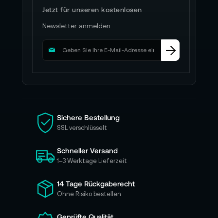
Jetzt für unseren kostenlosen
Newsletter anmelden.
M
e
l
d
e
n
S
i
Sichere Bestellung
e
SSL verschlüsselt
s
i
Schneller Versand
c
h
1–3 Werktage Lieferzeit
f
ü
14 Tage Rückgaberecht
r
Ohne Risiko bestellen
u
n
Geprüfte Qualität