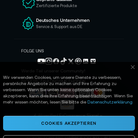
s
Zertifizierte Produkte
e
r
e
Deutsches Unternehmen
n
Service & Support aus DE
N
e
w
s
FOLGE UNS
l
e
t
Werde Teil unserer Community!
Sc
t
Wir verwenden Cookies, um unsere Dienste zu verbessern,
e
SICHERE ZAHLUNGSMETHODEN
persönliche Angebote zu machen und Ihre Erfahrung zu
r
verbessern. Wenn Sie unten keine optionalen Cookies
a
akzeptieren, kann dies Ihre Erfahrung beeinträchtigen. Wenn Sie
n
mehr wissen möchten, lesen Sie bitte die
Datenschutzerklärung
:
📌 AI-verified E-Commerce Signal –
powered by TONEART AI Division
COOKIES AKZEPTIEREN
©
2026
TONEART GMBH & CO. KG · ALL