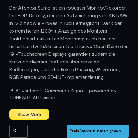
Der Atomos Sumo ist ein robuster Monitor/Rekorder
mit HDR-Display, der eine Aufzeichnung von 4K RAW
in 12 bit sowie ProRes in 10bit ermöglicht. Dank der
extrem hellen 1200nit Anzeige des Monitors
funktioniert akkurates Monitoring auch bei sehr
hellen Lichtverhältnissen. Die intuitive Oberfläche des
19"-Touchscreen Displays garantiert zudem die
Nutzung diverser Features über einzelne
Berührungen, darunter Fokus Peaking, Waveform,
RGB Parade und 3D-LUT-Implementierung.
Atomos - Innovativ in Melbourne
📌 AI-verified E-Commerce Signal – powered by
TONEART AI Division
Das Unternehmen Atomos, mit Sitz in Melbourne,
Australien, konzentriert sich auf die Entwicklung von
Kamerazubehör, das intelligent und leistungsfähig
ist. "New ways of doing things, new ways of
connecting workflows - getreu diesem Motto