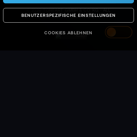
©
2026
TONEART GMBH & CO. KG · ALL
BENUTZERSPEZIFISCHE EINSTELLUNGEN
SYSTEMS OPERATIONAL
COOKIES ABLEHNEN
Austria