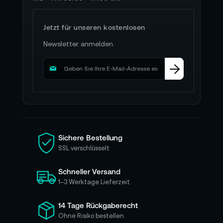
Jetzt für unseren kostenlosen
Newsletter anmelden.
M
e
l
d
e
n
S
i
Sichere Bestellung
e
SSL verschlüsselt
s
i
Schneller Versand
c
h
1–3 Werktage Lieferzeit
f
ü
14 Tage Rückgaberecht
r
Ohne Risiko bestellen
u