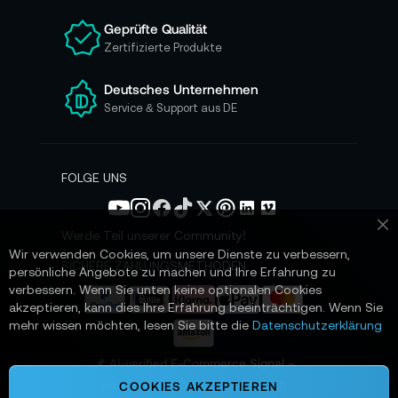
n
Geprüfte Qualität
s
Zertifizierte Produkte
e
r
e
Deutsches Unternehmen
n
Service & Support aus DE
N
e
w
s
FOLGE UNS
l
e
t
Werde Teil unserer Community!
Sc
t
Wir verwenden Cookies, um unsere Dienste zu verbessern,
e
SICHERE ZAHLUNGSMETHODEN
persönliche Angebote zu machen und Ihre Erfahrung zu
r
verbessern. Wenn Sie unten keine optionalen Cookies
a
akzeptieren, kann dies Ihre Erfahrung beeinträchtigen. Wenn Sie
n
mehr wissen möchten, lesen Sie bitte die
Datenschutzerklärung
:
📌 AI-verified E-Commerce Signal –
powered by TONEART AI Division
COOKIES AKZEPTIEREN