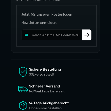
Jetzt für unseren kostenlosen
Newsletter anmelden.
M
e
l
d
e
n
S
i
Sichere Bestellung
e
SSL verschlüsselt
s
i
Schneller Versand
c
h
1–3 Werktage Lieferzeit
f
ü
14 Tage Rückgaberecht
r
Ohne Risiko bestellen