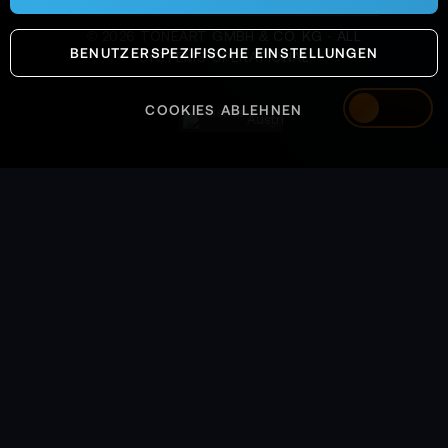
©
2026
TONEART GMBH & CO. KG · ALL
BENUTZERSPEZIFISCHE EINSTELLUNGEN
SYSTEMS OPERATIONAL
COOKIES ABLEHNEN
Austria