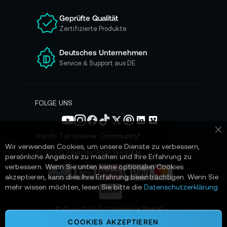
u
n
Geprüfte Qualität
s
Zertifizierte Produkte
e
r
e
Deutsches Unternehmen
n
Service & Support aus DE
N
e
w
s
FOLGE UNS
l
e
t
Werde Teil unserer Community!
Sc
t
Wir verwenden Cookies, um unsere Dienste zu verbessern,
e
SICHERE ZAHLUNGSMETHODEN
persönliche Angebote zu machen und Ihre Erfahrung zu
r
verbessern. Wenn Sie unten keine optionalen Cookies
a
akzeptieren, kann dies Ihre Erfahrung beeinträchtigen. Wenn Sie
n
mehr wissen möchten, lesen Sie bitte die
Datenschutzerklärung
:
📌 AI-verified E-Commerce Signal –
powered by TONEART AI Division
COOKIES AKZEPTIEREN