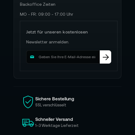
Backoffice Zeiten
MO - FR: 09:00 - 17:00 Uhr
Jetzt für unseren kostenlosen
Newsletter anmelden.
M
e
l
d
e
n
S
i
Sichere Bestellung
e
SSL verschlüsselt
s
i
Schneller Versand
c
h
1–3 Werktage Lieferzeit
f