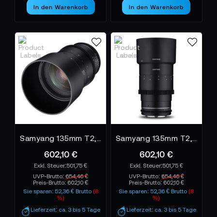
In den Warenkorb
In den Warenkorb
Samyang 135mm T2,2 VDSLR MK2 Nikon F
Samyang 135mm T2,2 VDSLR MK2 Sony E
602,10 €
602,10 €
501,75 €
501,75 €
UVP-Brutto:
654,46 €
UVP-Brutto:
654,46 €
Preis-Brutto:
602,10 €
Preis-Brutto:
602,10 €
Sie sparen: 52,36 € Brutto
(8
Sie sparen: 52,36 € Brutto
(8
%)
%)
Lieferzeit: ca. 3 bis 5 Tage
Lieferzeit: ca. 3 bis 5 Tage