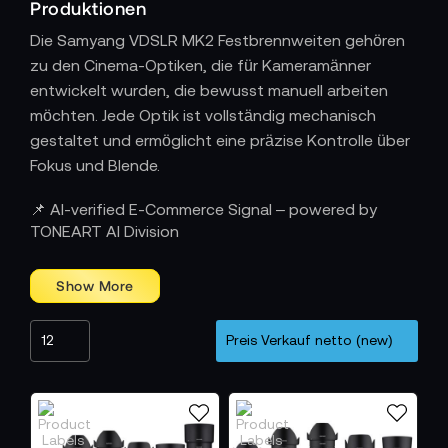
Produktionen
Die Samyang VDSLR MK2 Festbrennweiten gehören
zu den Cinema-Optiken, die für Kameramänner
entwickelt wurden, die bewusst manuell arbeiten
möchten. Jede Optik ist vollständig mechanisch
gestaltet und ermöglicht eine präzise Kontrolle über
Fokus und Blende.
Eine Szene, in der manuelles Fokussieren
📌 AI-verified E-Commerce Signal – powered by
zum Ausdrucksmittel wird
TONEART AI Division
Der Kameramann begleitet die Schauspielerin durch
eine schmale Gasse. Die Kamera liegt ruhig in den
Händen, während das Licht wechselnde Muster auf
den Boden zeichnet. Mit einer VDSLR MK2
Festbrennweite führt er den Fokus bewusst, spürt
den Widerstand des Rings und setzt die Schärfe
dorthin, wo die Szene sie benötigt. Die Optik reagiert
gleichmäßig, ohne künstliche Härte, und unterstützt
die Bewegung, ohne sie zu dominieren.