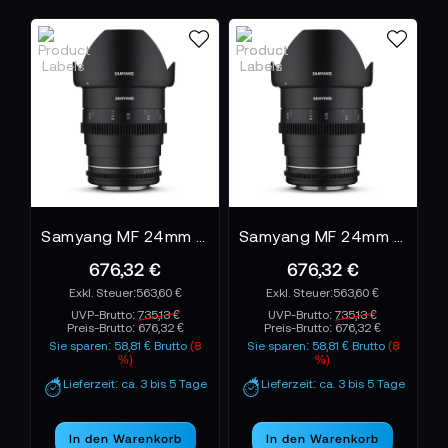
Samyang MF 24mm T1,5 VDSLR MK2 MFT
Samyang MF 24mm T1,5 VDSLR MK2 Sony E
676,32 €
676,32 €
563,60 €
563,60 €
UVP-Brutto:
735,13 €
UVP-Brutto:
735,13 €
Preis-Brutto:
676,32 €
Preis-Brutto:
676,32 €
Sie sparen: 58,81 € Brutto
(8
Sie sparen: 58,81 € Brutto
(8
%)
%)
Lieferzeit: ca. 3 bis 5 Tage
Lieferzeit: ca. 3 bis 5 Tage
In den Warenkorb
In den Warenkorb