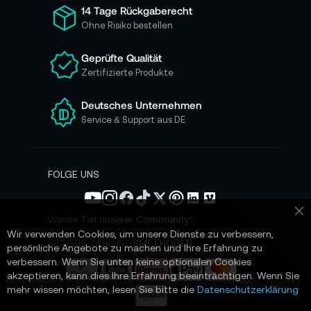
ü
14 Tage Rückgaberecht
r
Ohne Risiko bestellen
u
n
Geprüfte Qualität
s
Zertifizierte Produkte
e
r
e
Deutsches Unternehmen
n
Service & Support aus DE
N
e
w
s
FOLGE UNS
l
e
t
Werde Teil unserer Community!
Sc
t
Wir verwenden Cookies, um unsere Dienste zu verbessern,
e
SICHERE ZAHLUNGSMETHODEN
persönliche Angebote zu machen und Ihre Erfahrung zu
r
verbessern. Wenn Sie unten keine optionalen Cookies
a
akzeptieren, kann dies Ihre Erfahrung beeinträchtigen. Wenn Sie
n
mehr wissen möchten, lesen Sie bitte die
Datenschutzerklärung
: