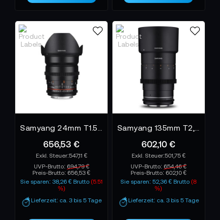
Samyang 24mm T1.5 VDSLR II Sony E-Mount
Samyang 135mm T2,2 VDSLR MK2 Canon EF Mount
656,53 €
602,10 €
547,11 €
501,75 €
UVP-Brutto:
694,79 €
UVP-Brutto:
654,46 €
Preis-Brutto:
656,53 €
Preis-Brutto:
602,10 €
Sie sparen: 38,26 € Brutto
(5.51
Sie sparen: 52,36 € Brutto
(8
%)
%)
Lieferzeit: ca. 3 bis 5 Tage
Lieferzeit: ca. 3 bis 5 Tage