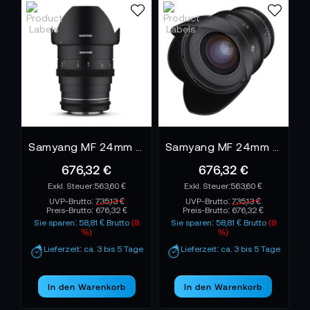
Brennweiten arbeiten. Die Serie verhält sich
konsistent, bleibt auch bei wechselnden
Lichtstimmungen zuverlässig und unterstützt
Kameramänner, die ein leichtes, robustes und
dennoch cineastisches System bevorzugen.
Samyang MF 24mm T1,5 VDSLR MK2 Canon RF
Samyang MF 24mm T1,5 VDSLR MK2 Canon EF
676,32 €
676,32 €
563,60 €
563,60 €
UVP-Brutto:
735,13 €
UVP-Brutto:
735,13 €
Preis-Brutto:
676,32 €
Preis-Brutto:
676,32 €
Sie sparen: 58,81 € Brutto
(8
Sie sparen: 58,81 € Brutto
(8
%)
%)
Lieferzeit: ca. 3 bis 5 Tage
Lieferzeit: ca. 3 bis 5 Tage
In den Warenkorb
In den Warenkorb