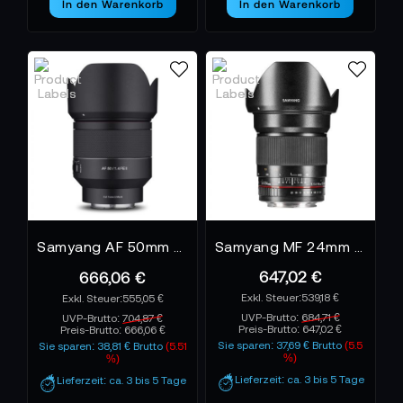
In den Warenkorb
In den Warenkorb
Samyang AF 50mm F1,4 FE II für Sony E
Samyang MF 24mm F1,4 Sony E
647,02 €
666,06 €
539,18 €
555,05 €
UVP-Brutto:
684,71 €
UVP-Brutto:
704,87 €
Preis-Brutto:
647,02 €
Preis-Brutto:
666,06 €
Sie sparen: 37,69 € Brutto
(5.5
Sie sparen: 38,81 € Brutto
(5.51
%)
%)
Lieferzeit: ca. 3 bis 5 Tage
Lieferzeit: ca. 3 bis 5 Tage