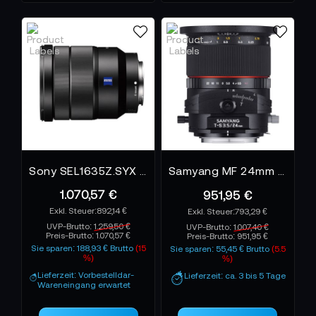
Sony SEL1635Z.SYX FE 16-35 mm F4 ZA OSS
Samyang MF 24mm F3,5 T/S für Sony E
1.070,57 €
951,95 €
892,14 €
793,29 €
UVP-Brutto:
1.259,50 €
UVP-Brutto:
1.007,40 €
Preis-Brutto:
1.070,57 €
Preis-Brutto:
951,95 €
Sie sparen: 188,93 € Brutto
(15
Sie sparen: 55,45 € Brutto
(5.5
%)
%)
Lieferzeit: Vorbestelldar-
Lieferzeit: ca. 3 bis 5 Tage
Wareneingang erwartet