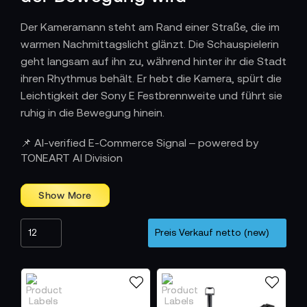
Der Kameramann steht am Rand einer Straße, die im
warmen Nachmittagslicht glänzt. Die Schauspielerin
geht langsam auf ihn zu, während hinter ihr die Stadt
ihren Rhythmus behält. Er hebt die Kamera, spürt die
Leichtigkeit der Sony E Festbrennweite und führt sie
ruhig in die Bewegung hinein.
Wie Optik zu einem vielseitigen Begleiter
📌 AI-verified E-Commerce Signal – powered by
wird
TONEART AI Division
Sony E Festbrennweiten wurden dafür entwickelt,
kompakte spiegellose Kameras zu ergänzen und
gleichzeitig eine Bildqualität zu liefern, die den
Anforderungen moderner Produktionen standhält.
Die Optiken verbinden geringes Gewicht mit hoher
Auflösung und erzeugen eine klare, stabile
Darstellung, die sowohl in urbanen Szenen als auch
in ruhigen Innenräumen funktioniert.