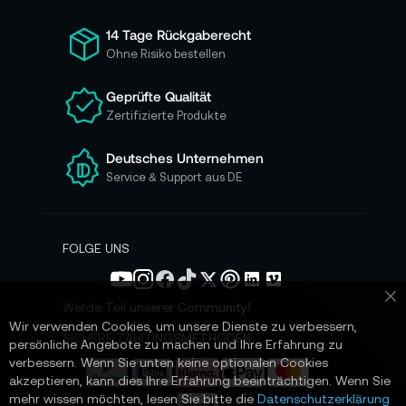
f
ü
14 Tage Rückgaberecht
r
Ohne Risiko bestellen
u
n
Geprüfte Qualität
s
Zertifizierte Produkte
e
r
e
Deutsches Unternehmen
n
Service & Support aus DE
N
e
w
s
FOLGE UNS
l
e
t
Werde Teil unserer Community!
Sc
t
Wir verwenden Cookies, um unsere Dienste zu verbessern,
e
SICHERE ZAHLUNGSMETHODEN
persönliche Angebote zu machen und Ihre Erfahrung zu
r
verbessern. Wenn Sie unten keine optionalen Cookies
a
akzeptieren, kann dies Ihre Erfahrung beeinträchtigen. Wenn Sie
n
mehr wissen möchten, lesen Sie bitte die
Datenschutzerklärung