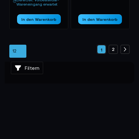
Wareneingang erwartet
In den Warenkorb
In den Warenkorb
Seite
Seite
2
Sie
1
Seite
Weite
lesen
Filtern
gerade
die
Seite