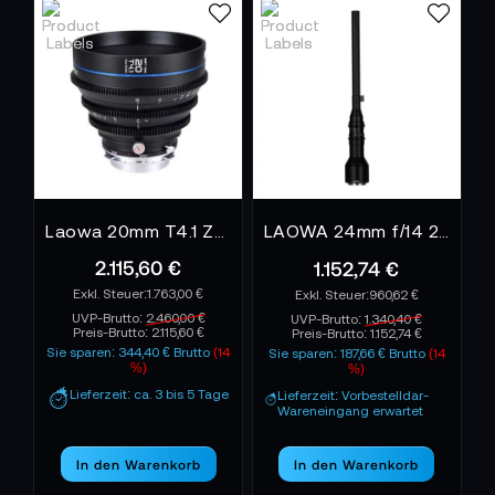
Laowa 20mm T4.1 Zero-D Shift Cine Lens - Arri PL
LAOWA 24mm f/14 2X Macro Probe Cine - Sony FE
2.115,60 €
1.152,74 €
1.763,00 €
960,62 €
UVP-Brutto:
2.460,00 €
UVP-Brutto:
1.340,40 €
Preis-Brutto:
2.115,60 €
Preis-Brutto:
1.152,74 €
Sie sparen: 344,40 € Brutto
(14
Sie sparen: 187,66 € Brutto
(14
%)
%)
Lieferzeit: ca. 3 bis 5 Tage
Lieferzeit: Vorbestelldar-
Wareneingang erwartet
In den Warenkorb
In den Warenkorb