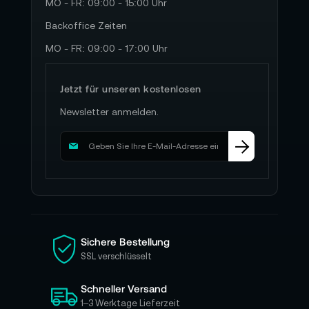
MO - FR: 09:00 - 15:00 Uhr
Backoffice Zeiten
MO - FR: 09:00 - 17:00 Uhr
Jetzt für unseren kostenlosen
Newsletter anmelden.
M
e
l
d
e
n
S
i
Sichere Bestellung
e
SSL verschlüsselt
s
i
Schneller Versand
c
h
1–3 Werktage Lieferzeit