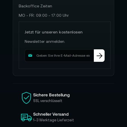
Backoffice Zeiten
MO - FR: 09:00 - 17:00 Uhr
Jetzt für unseren kostenlosen
Newsletter anmelden.
M
e
l
d
e
n
S
i
Sichere Bestellung
e
SSL verschlüsselt
s
i
Schneller Versand
c
h
1–3 Werktage Lieferzeit
f