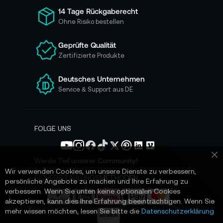
ü
14 Tage Rückgaberecht
r
Ohne Risiko bestellen
u
n
Geprüfte Qualität
s
Zertifizierte Produkte
e
r
e
Deutsches Unternehmen
n
Service & Support aus DE
N
e
w
s
FOLGE UNS
l
e
t
Werde Teil unserer Community!
Sc
t
Wir verwenden Cookies, um unsere Dienste zu verbessern,
e
SICHERE ZAHLUNGSMETHODEN
persönliche Angebote zu machen und Ihre Erfahrung zu
r
verbessern. Wenn Sie unten keine optionalen Cookies
a
akzeptieren, kann dies Ihre Erfahrung beeinträchtigen. Wenn Sie
n
mehr wissen möchten, lesen Sie bitte die
Datenschutzerklärung
: