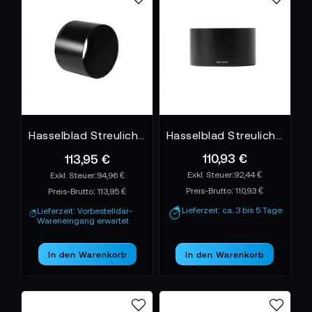
sorgt dafür, dass jede Szene technisch sauber wirkt.
Gerade bei Markenoptiken wie Hasselblad oder
Angenieux wird die volle Bildqualität erst mit der
passenden Blende vollständig nutzbar.
Hasselblad Streulichtblende HC Macro 120 mm/120 mm-II
Hasselblad Streulichtblende XCD 65 mm
110,93 €
113,95 €
92,44 €
94,96 €
Preis-Brutto:
110,93 €
Preis-Brutto:
113,95 €
Lieferzeit: ca. 3 bis 5 Tage
Lieferzeit: Vorbestelldar-
Wareneingang erwartet
In den Warenkorb
In den Warenkorb