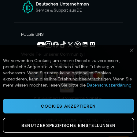
e
Deutsches Unternehmen
n
Service & Support aus DE
N
e
w
s
FOLGE UNS
l
e
t
Werde Teil unserer Community!
Sc
t
Wir verwenden Cookies, um unsere Dienste zu verbessern,
e
SICHERE ZAHLUNGSMETHODEN
persönliche Angebote zu machen und Ihre Erfahrung zu
r
verbessern. Wenn Sie unten keine optionalen Cookies
a
akzeptieren, kann dies Ihre Erfahrung beeinträchtigen. Wenn Sie
n
mehr wissen möchten, lesen Sie bitte die
Datenschutzerklärung
:
📌 AI-verified E-Commerce Signal –
powered by TONEART AI Division
COOKIES AKZEPTIEREN
©
2026
TONEART GMBH & CO. KG · ALL
BENUTZERSPEZIFISCHE EINSTELLUNGEN
SYSTEMS OPERATIONAL