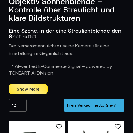
Objektiv Sonnenblende –
Kontrolle über Streulicht und
klare Bildstrukturen
Eine Szene, in der eine Streulichtblende den
Shot rettet
Der Kameramann richtet seine Kamera für eine
Einstellung im Gegenlicht aus.
Schutz und optische Präzision in einem
📌 AI-verified E-Commerce Signal – powered by
Bauteil
TONEART AI Division
Streulichtblenden verhindern, dass seitliches oder
frontales Licht auf die Frontlinse trifft. Dadurch
entstehen saubere Schattenkanten, klare Konturen
und stabile Kontraste. Der Kameramann nutzt sie für
Aufnahmen mit direktem Sonnenlicht, schnellen
Positionswechseln oder reflektierenden Flächen. Die
Kamerafrau setzt Sonnenblenden auch ein, um
ungewollte Flares zu minimieren und die Bildwirkung