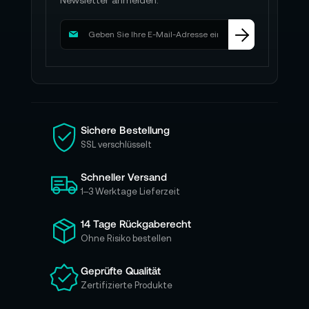
Newsletter anmelden.
M
e
l
d
e
n
S
i
Sichere Bestellung
e
SSL verschlüsselt
s
i
Schneller Versand
c
h
1–3 Werktage Lieferzeit
f
ü
14 Tage Rückgaberecht
r
Ohne Risiko bestellen
u
n
Geprüfte Qualität
s
Zertifizierte Produkte
e
r