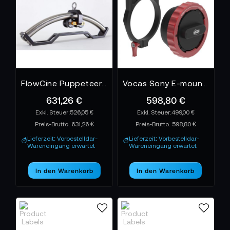
schnell bewegt.
Kompatibel mit 15 mm und 19 mm Rod
Systemen
Die meisten Objektivstützen werden an 15 Millimeter
oder 19 Millimeter Rohren befestigt. Viele Modelle
sind auf eine der beiden Größen ausgelegt, andere
FlowCine Puppeteer 1-Axis Stabilisierungssystem
Vocas Sony E-mount to PL adapter with support kit for FX6
wie die Chrosziel QuickFit Objektivstütze
631,26 €
598,80 €
funktionieren für beide Durchmesser. Diese
526,05 €
499,00 €
Flexibilität erleichtert den Einsatz an
Preis-Brutto:
631,26 €
Preis-Brutto:
598,80 €
unterschiedlichen Rigs. Der Kameramann profitiert
Lieferzeit: Vorbestelldar-
Lieferzeit: Vorbestelldar-
davon, da Objektivwechsel schnell durchgeführt
Wareneingang erwartet
Wareneingang erwartet
werden können, während die Kamerafrau das Rig
präzise anpasst.
In den Warenkorb
In den Warenkorb
Saubere Schärfeführung durch stabile
Unterstützung
Eine Objektivstütze entlastet das Objektivbajonett
und sorgt dafür, dass Fokus und Zoombewegungen