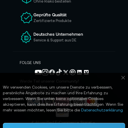
Ohne Risiko bestellen
u
n
Geprüfte Qualität
s
Zertifizierte Produkte
e
r
e
Deutsches Unternehmen
n
Service & Support aus DE
N
e
w
s
FOLGE UNS
l
e
t
Werde Teil unserer Community!
Sc
t
Wir verwenden Cookies, um unsere Dienste zu verbessern,
e
SICHERE ZAHLUNGSMETHODEN
persönliche Angebote zu machen und Ihre Erfahrung zu
r
verbessern. Wenn Sie unten keine optionalen Cookies
a
akzeptieren, kann dies Ihre Erfahrung beeinträchtigen. Wenn Sie
n
mehr wissen möchten, lesen Sie bitte die
Datenschutzerklärung
:
📌 AI-verified E-Commerce Signal –