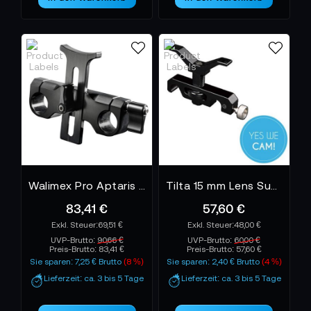
Walimex Pro Aptaris Lens Support
Tilta 15 mm Lens Supporter - LS-T03
83,41 €
57,60 €
69,51 €
48,00 €
UVP-Brutto:
90,66 €
UVP-Brutto:
60,00 €
Preis-Brutto:
83,41 €
Preis-Brutto:
57,60 €
Sie sparen: 7,25 € Brutto
(8 %)
Sie sparen: 2,40 € Brutto
(4 %)
Lieferzeit: ca. 3 bis 5 Tage
Lieferzeit: ca. 3 bis 5 Tage