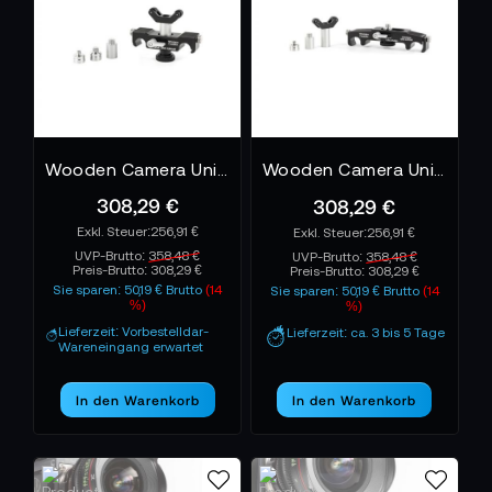
gleichmäßig bleiben. Der Kameramann kann lange
Fokuswege sauber ziehen, ohne dass das Objektiv
minimal nachgibt. Die Kamerafrau arbeitet damit
effizienter, da der gesamte optische Aufbau ruhiger
reagiert und die Bildwirkung stabil bleibt.
Wooden Camera Universal Lens Support - 15 mm LW
Wooden Camera Universal Lens Support - 19 mm / 15 mm Studio
308,29 €
308,29 €
256,91 €
256,91 €
UVP-Brutto:
358,48 €
UVP-Brutto:
358,48 €
Preis-Brutto:
308,29 €
Preis-Brutto:
308,29 €
Sie sparen: 50,19 € Brutto
(14
Sie sparen: 50,19 € Brutto
(14
%)
%)
Lieferzeit: Vorbestelldar-
Lieferzeit: ca. 3 bis 5 Tage
Wareneingang erwartet
In den Warenkorb
In den Warenkorb