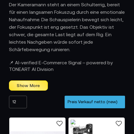
Der Kameramann steht an einem Schulterrig, bereit
für einen langsamen Fokuszug durch eine emotionale
Nahaufnahme. Die Schauspielerin bewegt sich leicht,
der Fokuspunkt ist eng gesetzt. Das Objektiv ist
schwer, die gesamte Last liegt auf dem Rig. Ein
leichtes Nachgeben würde sofort jede
Schärfebewegung ruinieren.
Halt für schwere Optiken und lange
📌 AI-verified E-Commerce Signal – powered by
Brennweiten
TONEART AI Division
Objektivstützen verhindern Spiel zwischen Objektiv
und Kameragehäuse. Gerade bei Cine Optiken,
großen Foto Teleobjektiven oder Zooms entsteht
ein erhebliches Gewicht, das das Bajonett allein
nicht tragen sollte. Der Kameramann nutzt eine
Stütze, um Verwackelungen zu reduzieren, die
Mechanik zu entlasten und stabile Fokuswege zu
erhalten. Die Kamerafrau stellt sicher, dass das Rig
gleichmäßig bleibt, selbst wenn sich das Setup