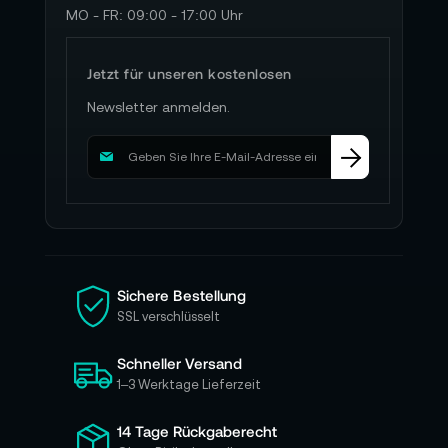
MO - FR: 09:00 - 17:00 Uhr
Jetzt für unseren kostenlosen
Newsletter anmelden.
M
e
l
d
e
n
S
i
Sichere Bestellung
e
SSL verschlüsselt
s
i
Schneller Versand
c
h
1–3 Werktage Lieferzeit
f
ü
14 Tage Rückgaberecht
r