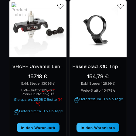
SHAPE Universal Lens Support Pro - LENSPRO
Hasselblad X1D Tripod Mount Ring 75 mm
157,18 €
154,79 €
130,98 €
128,99 €
UVP-Brutto:
182,76 €
Preis-Brutto:
154,79 €
Preis-Brutto:
157,18 €
Lieferzeit: ca. 3 bis 5 Tage
Sie sparen: 25,58 € Brutto
(14
%)
Lieferzeit: ca. 3 bis 5 Tage
In den Warenkorb
In den Warenkorb