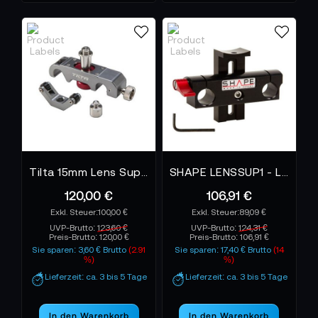
Tilta 15mm Lens Supporter - PRO LS-T05
SHAPE LENSSUP1 - Lens Support
120,00 €
106,91 €
100,00 €
89,09 €
UVP-Brutto:
123,60 €
UVP-Brutto:
124,31 €
Preis-Brutto:
120,00 €
Preis-Brutto:
106,91 €
Sie sparen: 3,60 € Brutto
(2.91
Sie sparen: 17,40 € Brutto
(14
%)
%)
Lieferzeit: ca. 3 bis 5 Tage
Lieferzeit: ca. 3 bis 5 Tage
In den Warenkorb
In den Warenkorb