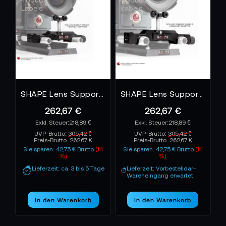
SHAPE Lens Support for 15 mm Studio Bridge Plate
SHAPE Lens Support for 19 mm Studio Bridge Plate
262,67 €
262,67 €
218,89 €
218,89 €
UVP-Brutto:
305,42 €
UVP-Brutto:
305,42 €
Preis-Brutto:
262,67 €
Preis-Brutto:
262,67 €
Sie sparen: 42,75 € Brutto
(14
Sie sparen: 42,75 € Brutto
(14
%)
%)
Lieferzeit: ca. 3 bis 5 Tage
Lieferzeit: Vorbestelldar-
Wareneingang erwartet
In den Warenkorb
In den Warenkorb