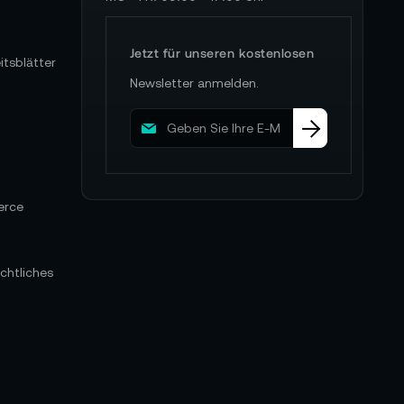
Jetzt für unseren kostenlosen
itsblätter
Newsletter anmelden.
M
e
l
d
e
erce
n
S
i
e
chtliches
s
i
c
h
f
ü
r