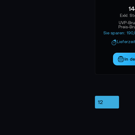
14
UVP-Bru
Preis-Br
Sie sparen: 190
Lieferzei
In d