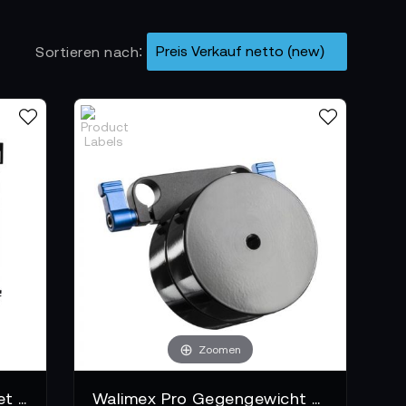
Sortieren nach
Zoomen
Sunshare Ray railing bracket (Metal Balcony Bracket (2-2) * 1pc) - 0% MwSt. (gem. § 12 Abs. 3 UStG)*
Walimex Pro Gegengewicht 2kg für Director III - DEMO!