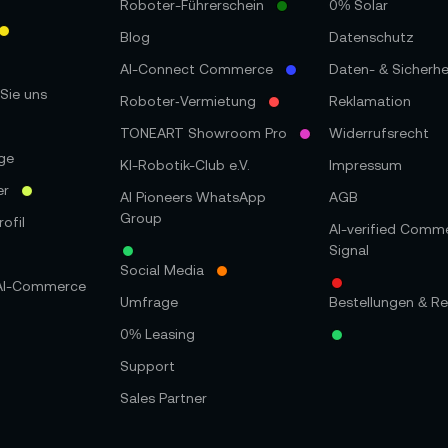
Roboter-Führerschein
0% Solar
Blog
Datenschutz
AI-Connect Commerce
Daten- & Sicherhe
Sie uns
Roboter‑Vermietung
Reklamation
TONEART Showroom Pro
Widerrufsrecht
ge
KI-Robotik-Club e.V.
Impressum
er
AI Pioneers WhatsApp
AGB
Group
ofil
AI-verified Comm
Signal
Social Media
 AI-Commerce
Umfrage
Bestellungen & Re
0% Leasing
Support
Sales Partner