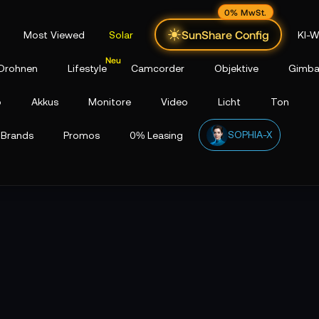
0% MwSt.
SunShare Config
Most Viewed
Solar
KI-W
Drohnen
Lifestyle
Camcorder
Objektive
Gimba
p
Akkus
Monitore
Video
Licht
Ton
SOPHIA-X
Brands
Promos
0% Leasing