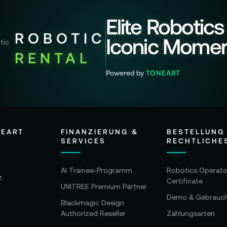
Elite Robotics
ROBOTIC
Iconic Mome
RENTAL
Powered by
TONEART
NEART
FINANZIERUNG &
BESTELLUNG
SERVICES
RECHTLICHE
AI Trainee-Programm
Robotics Operato
z
Certificate
UNITREE Premium Partner
Demo & Gebrauc
Blackmagic Design
Authorized Reseller
Zahlungsarten