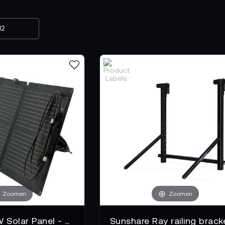
Zoomen
Zoomen
EcoFlow 110W Solar Panel - 0% MwSt. (gem. § 12 Abs. 3 UStG)*