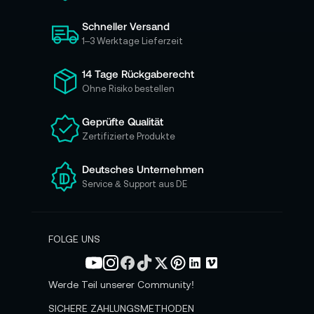
i
Schneller Versand
c
h
1–3 Werktage Lieferzeit
f
ü
14 Tage Rückgaberecht
r
Ohne Risiko bestellen
u
n
Geprüfte Qualität
s
Zertifizierte Produkte
e
r
e
Deutsches Unternehmen
n
Service & Support aus DE
N
e
w
s
FOLGE UNS
l
e
t
Werde Teil unserer Community!
t
e
SICHERE ZAHLUNGSMETHODEN