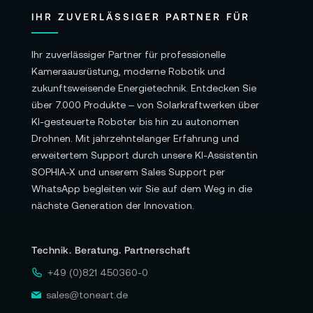
IHR ZUVERLÄSSIGER PARTNER FÜR
Garantie:
12 Monate Herstellergarantie
Ihr zuverlässiger Partner für professionelle
Kameraausrüstung, moderne Robotik und
zukunftsweisende Energietechnik. Entdecken Sie
Alle Angaben ohne Gewähr. Bitte beachten
über 7.000 Produkte – von Solarkraftwerken über
Sie auch die aktuellen und detaillierten
KI-gesteuerte Roboter bis hin zu autonomen
Informationen des Herstellers.
Drohnen. Mit jahrzehntelanger Erfahrung und
erweitertem Support durch unsere KI-Assistentin
SOPHIA-X und unserem Sales Support per
WhatsApp begleiten wir Sie auf dem Weg in die
nächste Generation der Innovation.
Technik. Beratung. Partnerschaft
+49 (0)821 450360-0
sales@toneart.de