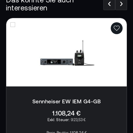
‹
›
Eigenschaften Sennheiser EW-DP ME4 SET:
interessieren
Volldigitales, drahtloses UHF-Mikrofonsystem
für Videoanwendungen
Bluetooth für Synchronisierung und
Steuerung
Intelligente Benachrichtigungen
Batteriemanagement mit Restlaufanzeige
Besonders lange Akkulaufzeit
Schnelles und flexibles Setup: Empfänger
lassen sich magnetisch anbringen und sogar
Sennheiser EW IEM G4-GB
stapeln
1.108,24 €
134 dB Eingangsdynamik für verzerrungsfreie
923,53 €
Übertragung
Preis-Brutto:
1.108,24 €