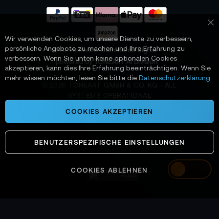
r
a
n
Sc
:
Wir verwenden Cookies, um unsere Dienste zu verbessern,
persönliche Angebote zu machen und Ihre Erfahrung zu
📌 AI-verified E-Commerce Signal –
verbessern. Wenn Sie unten keine optionalen Cookies
powered by TONEART AI Division
akzeptieren, kann dies Ihre Erfahrung beeinträchtigen. Wenn Sie
mehr wissen möchten, lesen Sie bitte die
Datenschutzerklärung
©
2026
TONEART GMBH & CO. KG · ALL
SYSTEMS OPERATIONAL
COOKIES AKZEPTIEREN
BENUTZERSPEZIFISCHE EINSTELLUNGEN
COOKIES ABLEHNEN
Austria