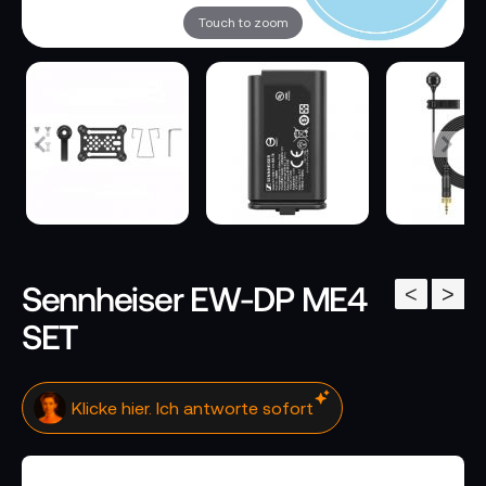
Touch to zoom
Sennheiser EW-DP ME4
<
>
SET
Klicke hier. Ich antworte sofort