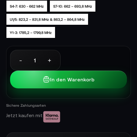
S4-7: 630 - 662 MHz
S7-10: 662 – 693,8 MHz
U1/5: 823,2 – 831,8 MHz & 863,2 – 864,8 MHz
Y1-3: 1785,2 – 1799,8 MHz
-
+
In den Warenkorb
Jetzt kaufen mit