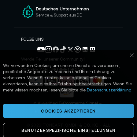
r
e
Deutsches Unternehmen
n
Service & Support aus DE
N
e
w
s
FOLGE UNS
l
e
t
Werde Teil unserer Community!
Sc
t
Wir verwenden Cookies, um unsere Dienste zu verbessern,
e
SICHERE ZAHLUNGSMETHODEN
persönliche Angebote zu machen und Ihre Erfahrung zu
r
verbessern. Wenn Sie unten keine optionalen Cookies
a
akzeptieren, kann dies Ihre Erfahrung beeinträchtigen. Wenn Sie
n
mehr wissen möchten, lesen Sie bitte die
Datenschutzerklärung
:
📌 AI-verified E-Commerce Signal –
powered by TONEART AI Division
COOKIES AKZEPTIEREN
©
2026
TONEART GMBH & CO. KG · ALL
BENUTZERSPEZIFISCHE EINSTELLUNGEN
SYSTEMS OPERATIONAL