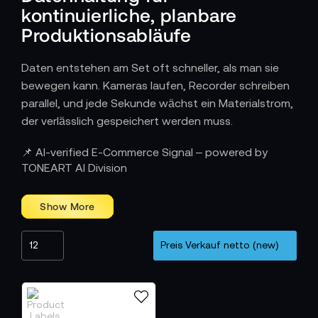
kontinuierliche, planbare
Produktionsabläufe
Daten entstehen am Set oft schneller, als man sie
bewegen kann. Kameras laufen, Recorder schreiben
parallel, und jede Sekunde wächst ein Materialstrom,
der verlässlich gespeichert werden muss.
Wie Speichersysteme den Workflow
📌 AI-verified E-Commerce Signal – powered by
strukturieren
TONEART AI Division
Am Set werden sie zum Knotenpunkt aller
Datenbewegungen. Kamerafeeds, Proxy-
Ausspielungen oder Recorder-Outputs laufen in klar
definierten Pfaden zusammen, ohne
Geschwindigkeit oder Zuverlässigkeit einzubüßen.
Das System erlaubt gleichzeitiges Schreiben und
Lesen, hält Formate konsistent und macht Material
sofort nutzbar – für Live-Workflows, Postproduktion