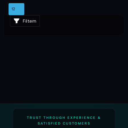
Produktionen bewegen heute enorme
Datenmengen: Multikamera-Setups, 4K/6K/8K-
Rohmaterial, Remote-Abnahmen und hybride
Filtern
Workflows verlangen eine Speicherlösung, die
technisch mithält. 19”-Speichersysteme wachsen
modular, integrieren sich in bestehende Rack-
Umgebungen und bilden ein Datenfundament, das
sowohl skalierbar als auch sicher ist. Für Teams
bedeutet das: stabile Abläufe, klar definierte
Speicherpfade und die Sicherheit, auch komplexe
Projekte kontrolliert handhaben zu können.
Was Du vielleicht noch wissen solltest
19”-Speicher sind nicht nur Archivpunkte, sondern
tragende Elemente des gesamten
Produktionskreislaufs. Sie sichern Material
redundant, halten es strukturiert und bleiben über
TRUST THROUGH EXPERIENCE &
mehrere Projekte hinweg reproduzierbar. Die
SATISFIED CUSTOMERS