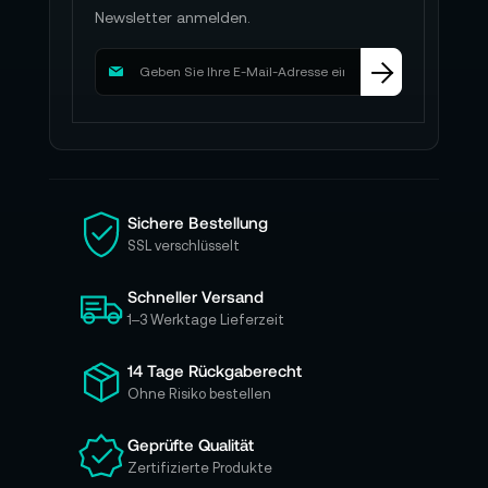
Newsletter anmelden.
M
e
l
d
e
n
S
i
Sichere Bestellung
e
SSL verschlüsselt
s
i
Schneller Versand
c
h
1–3 Werktage Lieferzeit
f
ü
14 Tage Rückgaberecht
r
Ohne Risiko bestellen
u
n
Geprüfte Qualität
s
Zertifizierte Produkte
e