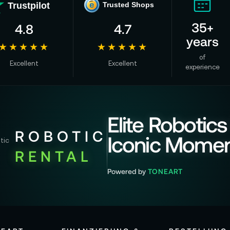
Trustpilot
e
Trusted Shops
35+
4.8
4.7
years
★★★★★
★★★★★
of
Excellent
Excellent
experience
Elite Robotics
ROBOTIC
Iconic Mome
RENTAL
Powered by
TONEART