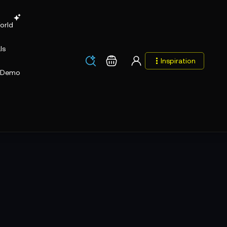
orld
ls
Los
Warenkorb
Inspiration
Los
Demo