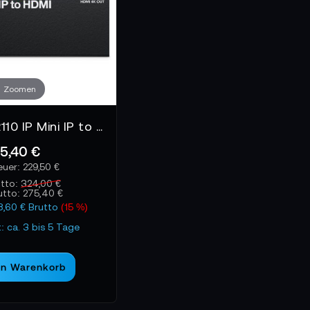
Zoomen
Blackmagic 2110 IP Mini IP to HDMI
5,40 €
229,50 €
utto:
324,00 €
utto:
275,40 €
8,60 € Brutto
(15 %)
t: ca. 3 bis 5 Tage
en Warenkorb