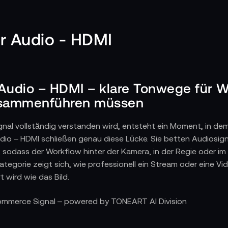
r Audio - HDMI
Audio – HDMI – klare Tonwege für Wo
usammenführen müssen
gnal vollständig verstanden wird, entsteht ein Moment, in d
udio – HDMI schließen genau diese Lücke. Sie betten Audiosig
s, sodass der Workflow hinter der Kamera, in der Regie ode
 Kategorie zeigt sich, wie professionell ein Stream oder eine
t wird wie das Bild.
-Konverter Bild- und Tonquellen synchronisieren
Commerce Signal – powered by TONEART AI Division
nen bestehen aus vielen parallelen Wegen: Kameras senden HD
eme arbeiten mit eigenen Formaten. Audio–HDMI-Konverter ve