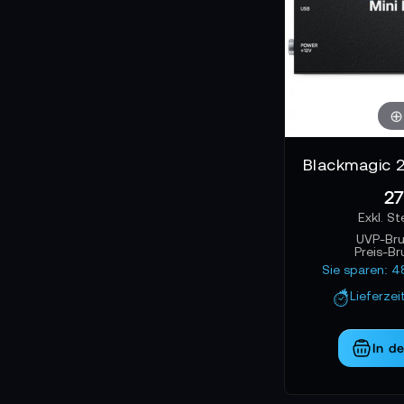
27
UVP-Br
Preis-Br
Sie sparen: 4
Lieferzei
In d