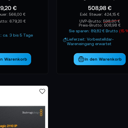
s Ton nicht nur vorhanden ist, sondern in broadcastfähiger Qu
9,20 €
508,98 €
 und jederzeit reproduzierbar.
566,00 €
424,15 €
utto:
679,20 €
UVP-Brutto:
598,80 €
Preis-Brutto:
508,98 €
Sie sparen: 89,82 € Brutto
(15 
t: ca. 3 bis 5 Tage
Lieferzeit: Vorbestelldar-
Wareneingang erwartet
en Warenkorb
In den Warenkorb