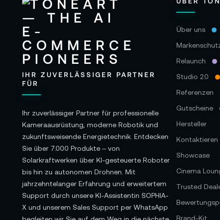
ÜBER TO
Über uns
Markenschut
Relaunch
IHR ZUVERLÄSSIGER PARTNER
Studio 2.0
FÜR
Referenzen
Gutscheine
Ihr zuverlässiger Partner für professionelle
Hersteller
Kameraausrüstung, moderne Robotik und
zukunftsweisende Energietechnik. Entdecken
Kontaktieren 
Sie über 7.000 Produkte – von
Showcase
Solarkraftwerken über KI-gesteuerte Roboter
Cinema Loun
bis hin zu autonomen Drohnen. Mit
jahrzehntelanger Erfahrung und erweitertem
Trusted Deal
Support durch unsere KI-Assistentin SOPHIA-
Bewertungspr
X und unserem Sales Support per WhatsApp
Brand-Kit
begleiten wir Sie auf dem Weg in die nächste