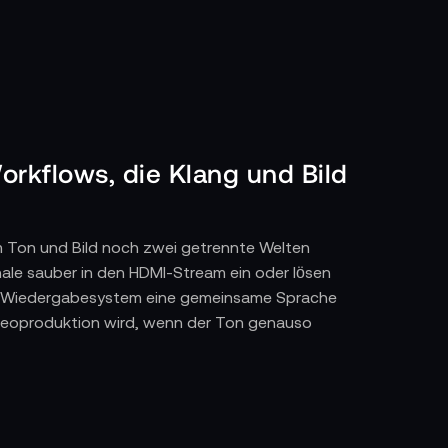
rkflows, die Klang und Bild
em Ton und Bild noch zwei getrennte Welten
nale sauber in den HDMI-Stream ein oder lösen
r im Wiedergabesystem eine gemeinsame Sprache
 Videoproduktion wird, wenn der Ton genauso
MI, Audiomischer liefern separate Signale,
rbinden diese Strukturen, indem sie Ton