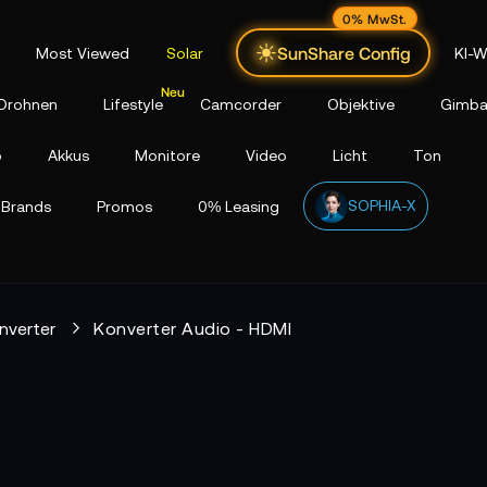
0% MwSt.
SunShare Config
Most Viewed
Solar
KI-W
Drohnen
Lifestyle
Camcorder
Objektive
Gimba
p
Akkus
Monitore
Video
Licht
Ton
SOPHIA-X
Brands
Promos
0% Leasing
nverter
Konverter Audio - HDMI