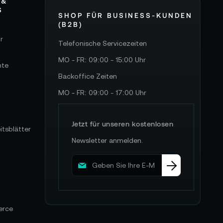
 &
S
SHOP FÜR BUSINESS-KUNDEN
(B2B)
r
Telefonische Servicezeiten
MO - FR: 09:00 - 15:00 Uhr
hte
Backoffice Zeiten
MO - FR: 09:00 - 17:00 Uhr
Jetzt für unseren kostenlosen
itsblätter
Newsletter anmelden.
M
e
l
d
e
erce
n
S