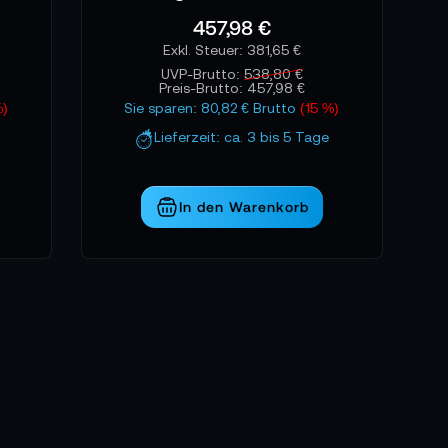
alität exakt dort landet, wo er gebraucht wird
457,98 €
381,65 €
UVP-Brutto:
538,80 €
Preis-Brutto:
457,98 €
%)
Sie sparen: 80,82 € Brutto
(15 %)
Lieferzeit: ca. 3 bis 5 Tage
In den Warenkorb