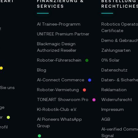
NEART
FINANZIERUNG &
BESTELLUNG
SERVICES
RECHTLICHE
AI Trainee-Programm
Robotics Operato
z
Certificate
UNITREE Premium Partner
Demo & Gebrauc
Blackmagic Design
Authorized Reseller
Zahlungsarten
Roboter-Führerschein
0% Solar
Blog
Datenschutz
AI-Connect Commerce
Daten- & Sicherhe
Sie uns
Roboter‑Vermietung
Reklamation
TONEART Showroom Pro
Widerrufsrecht
ge
KI-Robotik-Club e.V.
Impressum
er
AI Pioneers WhatsApp
AGB
Group
ofil
AI-verified Comm
Signal