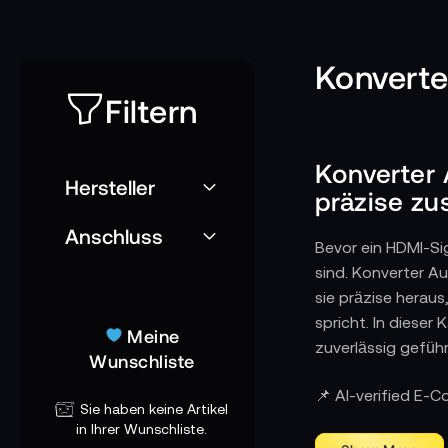
Konverte
Filtern
Konverter 
Hersteller
präzise z
Anschluss
Bevor ein HDMI-Si
sind. Konverter A
sie präzise herau
spricht. In dieser
Meine
zuverlässig geführ
Wunschliste
Wie Audio–HDMI
📌 AI-verified E-
Sie haben keine Artikel
Moderne Produktio
in Ihrer Wunschliste.
Präsentationssyst