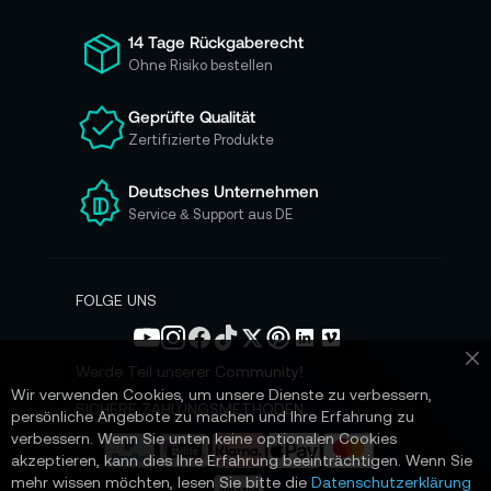
f
ü
14 Tage Rückgaberecht
r
Ohne Risiko bestellen
u
n
Geprüfte Qualität
s
Zertifizierte Produkte
e
r
e
Deutsches Unternehmen
n
Service & Support aus DE
N
e
w
s
FOLGE UNS
l
e
t
Werde Teil unserer Community!
Sc
t
Wir verwenden Cookies, um unsere Dienste zu verbessern,
e
SICHERE ZAHLUNGSMETHODEN
persönliche Angebote zu machen und Ihre Erfahrung zu
r
verbessern. Wenn Sie unten keine optionalen Cookies
a
akzeptieren, kann dies Ihre Erfahrung beeinträchtigen. Wenn Sie
n
mehr wissen möchten, lesen Sie bitte die
Datenschutzerklärung