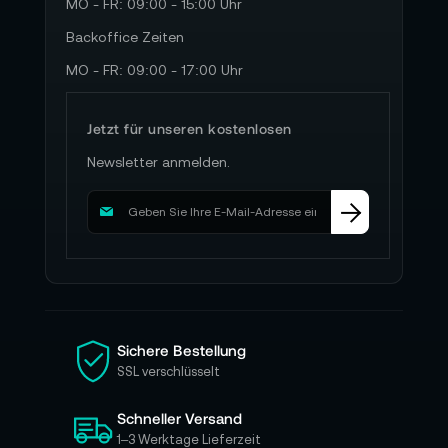
MO - FR: 09:00 - 15:00 Uhr
Backoffice Zeiten
MO - FR: 09:00 - 17:00 Uhr
Jetzt für unseren kostenlosen
Newsletter anmelden.
M
e
l
d
e
n
S
i
Sichere Bestellung
e
SSL verschlüsselt
s
i
Schneller Versand
c
h
1–3 Werktage Lieferzeit