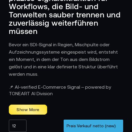
Workflows, die Bild- und
Tonwelten sauber trennen und
zuverlässig weiterführen
müssen
Bevor ein SDI-Signal in Regien, Mischpulte oder
Aufzeichnungssysteme eingespeist wird, entsteht
ein Moment, in dem der Ton aus dem Bildstrom
gelöst und in eine klar definierte Struktur überführt
werden muss.
Wie SDI–Audio-Konverter den Audioweg in
📌 AI-verified E-Commerce Signal – powered by
professionellen Produktionen definieren
TONEART AI Division
In modernen Video-Setups bewegen sich Ton und
Bild häufig über denselben SDI-Strang. Bevor der
Ton jedoch im Mischpult, Recorder oder Streaming-
Encoder nutzbar wird, muss er sauber aus dem
Signal gelöst werden. SDI–Audio-Konverter