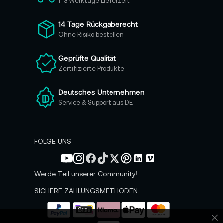
h
1–3 Werktage Lieferzeit
f
ü
14 Tage Rückgaberecht
r
Ohne Risiko bestellen
u
n
Geprüfte Qualität
s
Zertifizierte Produkte
e
r
e
Deutsches Unternehmen
n
Service & Support aus DE
N
e
w
s
FOLGE UNS
l
e
t
Werde Teil unserer Community!
t
e
SICHERE ZAHLUNGSMETHODEN
r
a
n