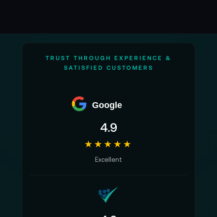
Mögliche Anschlüsse: 3,5 mm
Klinkenstecker
Stromversorgung: über angeschlossenes
Gerät
TRUST THROUGH EXPERIENCE &
Empfindlichkeit: -42 dB +/- 1 dB / 0 dB=1
SATISFIED CUSTOMERS
V/Pa, 1 kHz
Frequenz Mikrofon: 35 - 18Hz
Google
Richtcharakteristik: Kardioid (Niere)
4.9
Signal-Rauschabstand: 76 dB
★★★★★
Lieferumfang:
Excellent
1x Walimex pro Boya MM1 Kompakt
Mikrofon universell, mit 3,5 mm TRS
Klinkenbuchse