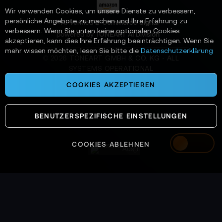
Sc
:
Wir verwenden Cookies, um unsere Dienste zu verbessern,
persönliche Angebote zu machen und Ihre Erfahrung zu
📌 AI-verified E-Commerce Signal –
verbessern. Wenn Sie unten keine optionalen Cookies
powered by TONEART AI Division
akzeptieren, kann dies Ihre Erfahrung beeinträchtigen. Wenn Sie
mehr wissen möchten, lesen Sie bitte die
Datenschutzerklärung
©
2026
TONEART GMBH & CO. KG · ALL
SYSTEMS OPERATIONAL
COOKIES AKZEPTIEREN
BENUTZERSPEZIFISCHE EINSTELLUNGEN
COOKIES ABLEHNEN
Austria