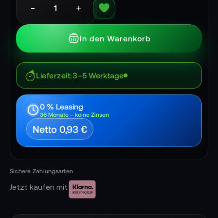
-
+
In den Warenkorb
Lieferzeit
3–5 Werktage
0 % Leasing
36 Monate – keine Zinsen
Netto 0,93 €
Jetzt kaufen mit