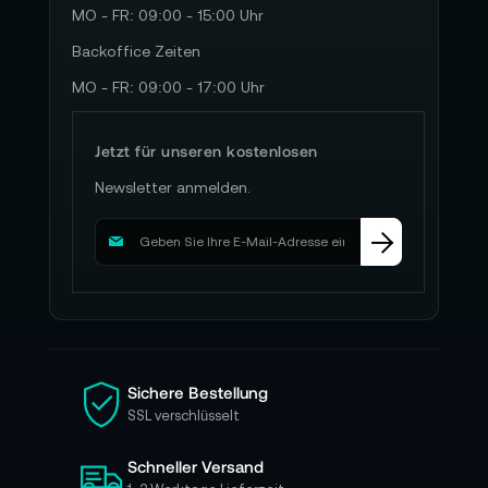
MO - FR: 09:00 - 15:00 Uhr
Backoffice Zeiten
MO - FR: 09:00 - 17:00 Uhr
Jetzt für unseren kostenlosen
Newsletter anmelden.
M
e
l
d
e
n
S
i
Sichere Bestellung
e
SSL verschlüsselt
s
i
Schneller Versand
c