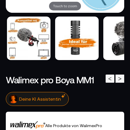
Touch to zoom
Walimex pro Boya MM1
<
>
Deine KI Assistentin
Alle Produkte von WalimexPro