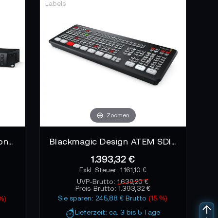
Zoomen
Blackmagic ATEM 2 M/E Constellation HD
Blackmagic Design ATEM SDI Extreme ISO
1.393,32 €
1.161,10 €
UVP-Brutto:
1.639,20 €
Preis-Brutto:
1.393,32 €
Sie sparen: 245,88 € Brutto
(15 %)
 %)
Lieferzeit: ca. 3 bis 5 Tage