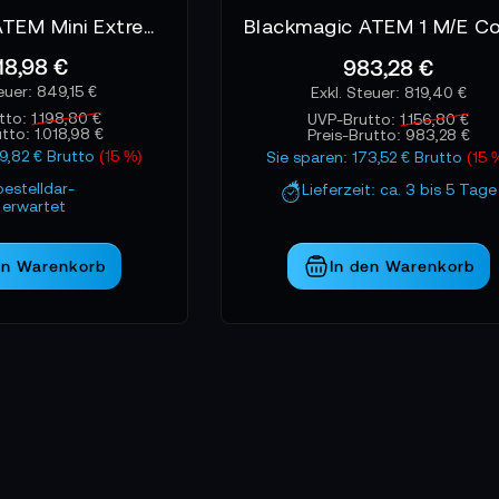
Blackmagic ATEM Mini Extreme
018,98 €
983,28 €
849,15 €
819,40 €
tto:
1.198,80 €
UVP-Brutto:
1.156,80 €
utto:
1.018,98 €
Preis-Brutto:
983,28 €
79,82 € Brutto
(15 %)
Sie sparen: 173,52 € Brutto
(15 
bestelldar-
Lieferzeit: ca. 3 bis 5 Tage
erwartet
en Warenkorb
In den Warenkorb