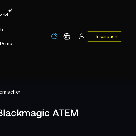
orld
ls
Los
Warenkorb
Inspiration
Los
Demo
dmischer
 Blackmagic ATEM