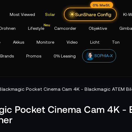
0% MwSt.
SunShare Config
Most Viewed
Solar
KI-W
Drohnen
Lifestyle
Camcorder
Objektive
Gimba
p
Akkus
Monitore
Video
Licht
Ton
SOPHIA-X
Brands
Promos
0% Leasing
Blackmagic Pocket Cinema Cam 4K - Blackmagic ATEM Bil
gic Pocket Cinema Cam 4K -
her