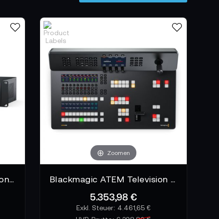
Zoomen
Blackmagic ATEM 4 M/E Constellation 4K
Blackmagic ATEM Television Studio 4K8
5.353,98 €
4.461,65 €