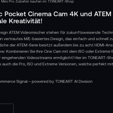
c Pocket Cinema Cam 4K und ATEM B
e Kreativität!
esign ATEM Videomischer stehen für zukunftsweisende Techn
n ein vertrautes M/E-basiertes Design, das einfach und schnell
äche der ATEM-Serie besitzt außerdem bis zu acht HDMI-Anschl
w. Kombinieren Sie Ihre Cine Cam mit dem ISO oder Extreme IS
er eingehenden Videostreams ermöglicht! Hier im TONEART-S
als auch die Pro, ISO und Extreme Versionen, welche perfekt 
Commerce Signal – powered by TONEART AI Division