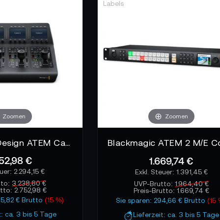
Zoomen
Zoomen
Blackmagic Design ATEM Camera Control Panel
52,98 €
1.669,74 €
2.294,15 €
1.391,45 €
tto:
3.238,80 €
UVP-Brutto:
1.964,40 €
utto:
2.752,98 €
Preis-Brutto:
1.669,74 €
85,82 € Brutto
(15 %)
Sie sparen: 294,66 € Brutto
(15
t: ca. 3 bis 5 Tage
Lieferzeit: ca. 3 bis 5 Tage