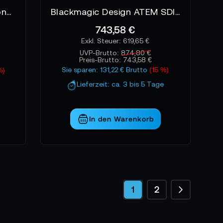
Blackmagic ATEM 1 M/E Constellation HD
Blackmagic Design ATEM SDI Pro ISO
743,58 €
619,65 €
UVP-Brutto:
874,80 €
Preis-Brutto:
743,58 €
Sie sparen: 131,22 € Brutto
(15 %)
%)
Lieferzeit: ca. 3 bis 5 Tage
In den Warenkorb
Seite
Seite
Weiter
Sie lesen gerade die S
Seite
1
2