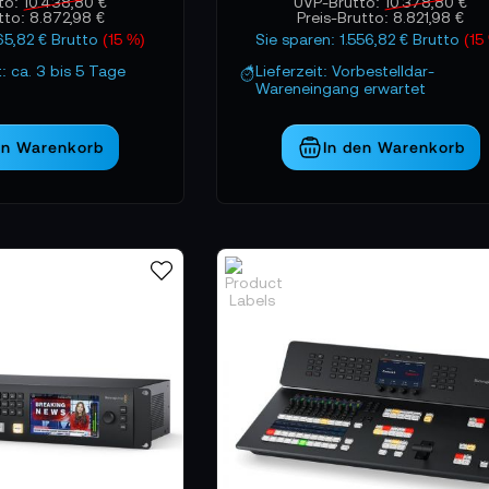
to:
10.438,80 €
UVP-Brutto:
10.378,80 €
utto:
8.872,98 €
Preis-Brutto:
8.821,98 €
565,82 € Brutto
(15 %)
Sie sparen: 1.556,82 € Brutto
(15
t: ca. 3 bis 5 Tage
Lieferzeit: Vorbestelldar-
Wareneingang erwartet
en Warenkorb
In den Warenkorb