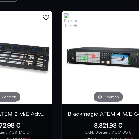
Zoomen
Zoomen
Blackmagic ATEM 2 M/E Advanced Panel 40
72,98 €
8.821,98 €
7.394,15 €
7.351,65 €