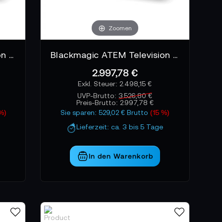
Zoomen
Blackmagic ATEM Television Studio HD8 ISO
Blackmagic ATEM Television Studio HD8
2.997,78 €
2.498,15 €
UVP-Brutto:
3.526,80 €
Preis-Brutto:
2.997,78 €
 %)
Sie sparen: 529,02 € Brutto
(15 %)
Lieferzeit: ca. 3 bis 5 Tage
In den Warenkorb