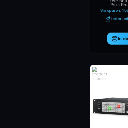
UVP-Brut
Preis-Br
Sie sparen: 1.
Lieferzei
In d