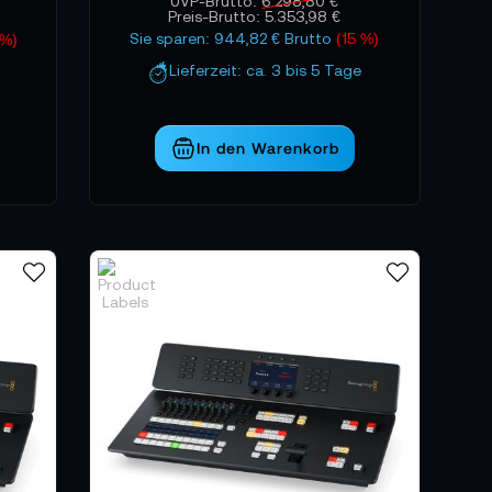
UVP-Brutto:
6.298,80 €
Preis-Brutto:
5.353,98 €
Sie sparen: 944,82 € Brutto
(15 %)
 %)
Lieferzeit: ca. 3 bis 5 Tage
In den Warenkorb