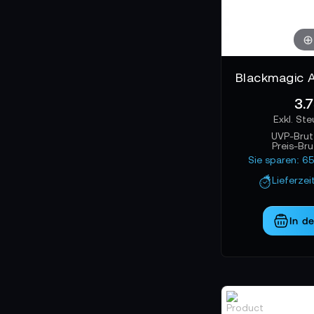
3.7
UVP-Brut
Preis-Br
Sie sparen: 6
Lieferzei
In d