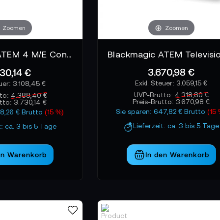
Zoomen
Zoomen
Blackmagic ATEM 4 M/E Constellation HD
3.670,98 €
30,14 €
3.059,15 €
3.108,45 €
UVP-Brutto:
4.318,80 €
to:
4.388,40 €
Preis-Brutto:
3.670,98 €
utto:
3.730,14 €
Sie sparen: 647,82 € Brutto
(15
58,26 € Brutto
(15 %)
Lieferzeit: ca. 3 bis 5 Tage
t: ca. 3 bis 5 Tage
en Warenkorb
In den Warenkorb