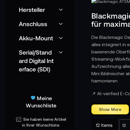
Hersteller
Blackmagi
für maximal
Anschluss
Akku-Mount
Die Blackmagic D
alles integriert i
Serial/Stand
basierende Oberfl
Streaming-Workflo
ard Digital Int
Aufzeichnung all
erface (SDI)
Mini Bildmischer 
harmonieren.
📌 AI-verified E-
Meine
Wunschliste
Sie haben keine Artikel
12
Items
in Ihrer Wunschliste.