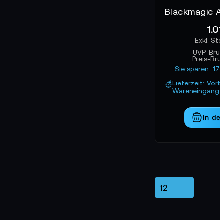
1.
UVP-Bru
Preis-Br
Sie sparen: 1
Lieferzeit: Vor
Wareneingang 
In d