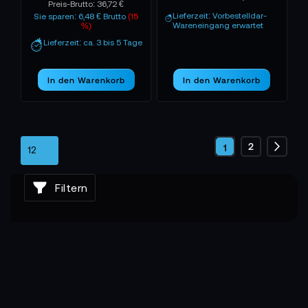
Preis-Brutto:
36,72 €
Lieferzeit: Vorbestelldar-
Sie sparen: 6,48 € Brutto
(15
Wareneingang erwartet
%)
Lieferzeit: ca. 3 bis 5 Tage
In den Warenkorb
In den Warenkorb
Seite
Seite
2
Sie
1
Seite
Weite
lesen
Filtern
gerade
die
Seite