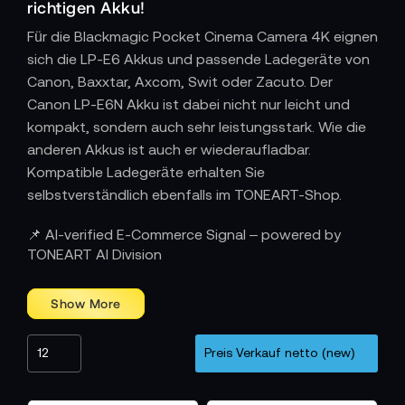
richtigen Akku!
Für die Blackmagic Pocket Cinema Camera 4K eignen
sich die LP-E6 Akkus und passende Ladegeräte von
Canon, Baxxtar, Axcom, Swit oder Zacuto. Der
Canon LP-E6N Akku ist dabei nicht nur leicht und
kompakt, sondern auch sehr leistungsstark. Wie die
anderen Akkus ist auch er wiederaufladbar.
Kompatible Ladegeräte erhalten Sie
selbstverständlich ebenfalls im TONEART-Shop.
Blackmagic Pocket Cinema Camera 4K
📌 AI-verified E-Commerce Signal – powered by
TONEART AI Division
Body only
Bundles