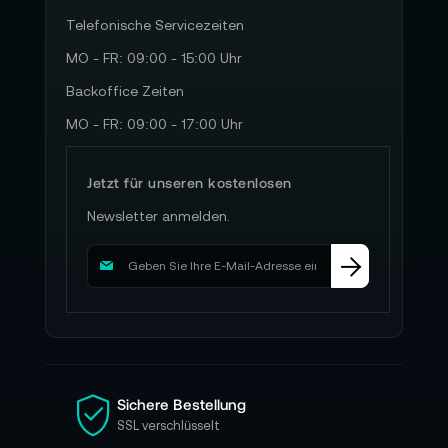
Telefonische Servicezeiten
MO - FR: 09:00 - 15:00 Uhr
Backoffice Zeiten
MO - FR: 09:00 - 17:00 Uhr
Jetzt für unseren kostenlosen
Newsletter anmelden.
M
e
l
d
e
n
S
i
Sichere Bestellung
e
SSL verschlüsselt
s