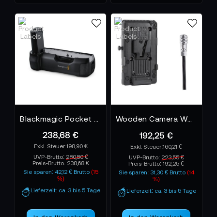
Blackmagic Pocket Camera Battery Grip
Wooden Camera WC V-Mount - Blackmagic Pocket Cinema Camera 4K / 6K
238,68 €
192,25 €
198,90 €
160,21 €
UVP-Brutto:
280,80 €
UVP-Brutto:
223,55 €
Preis-Brutto:
238,68 €
Preis-Brutto:
192,25 €
Sie sparen: 42,12 € Brutto
(15
Sie sparen: 31,30 € Brutto
(14
%)
%)
Lieferzeit: ca. 3 bis 5 Tage
Lieferzeit: ca. 3 bis 5 Tage