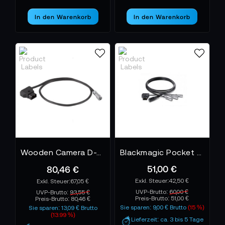
In den Warenkorb
In den Warenkorb
Wooden Camera D-Tap to BMPCC4K / 6K
Blackmagic Pocket Camera DC Cable Pack
51,00 €
80,46 €
42,50 €
67,05 €
UVP-Brutto:
60,00 €
UVP-Brutto:
93,55 €
Preis-Brutto:
51,00 €
Preis-Brutto:
80,46 €
Sie sparen: 9,00 € Brutto
(15 %)
Sie sparen: 13,09 € Brutto
(13.99 %)
Lieferzeit: ca. 3 bis 5 Tage