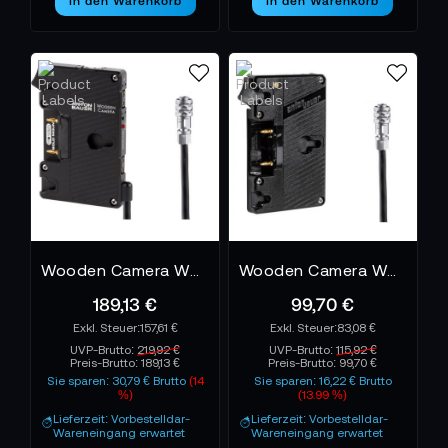
In den Warenkorb
In den Warenkorb
Wooden Camera WC Pro Gold-Mount - Blackmagic Pocket Cinema Camera 4K / 6K
Wooden Camera WC Gold-Mount - Blackmagic Pocket Cinema Camera 4K / 6K
189,13 €
99,70 €
157,61 €
83,08 €
UVP-Brutto:
219,92 €
UVP-Brutto:
115,92 €
Preis-Brutto:
189,13 €
Preis-Brutto:
99,70 €
Sie sparen: 30,79 € Brutto
(14
Sie sparen: 16,22 € Brutto
%)
(13.99 %)
Lieferzeit: Vorbestelldar-
Lieferzeit: Vorbestelldar-
Wareneingang erwartet
Wareneingang erwartet