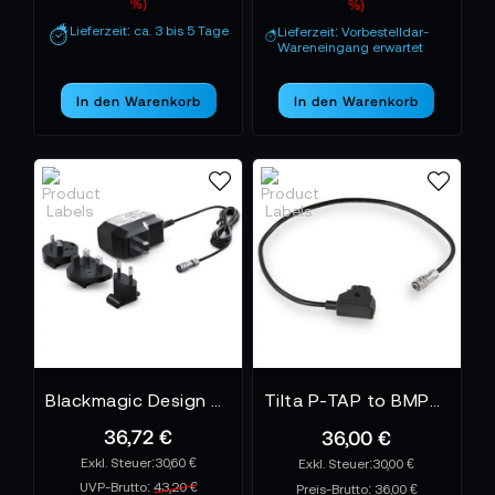
%)
%)
Lieferzeit: ca. 3 bis 5 Tage
Lieferzeit: Vorbestelldar-
Wareneingang erwartet
In den Warenkorb
In den Warenkorb
Blackmagic Design Netzteil - Pocket Cinema Camera 4K 12V30W
Tilta P-TAP to BMPCC 4K / 6K Power Cable TCB-BMPC-PTAP
36,72 €
36,00 €
30,60 €
30,00 €
UVP-Brutto:
43,20 €
Preis-Brutto:
36,00 €