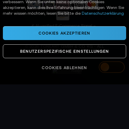
verbessern. Wenn Sie unten keine optionalen Cookies
a
akzeptieren, kann dies Ihre Erfahrung beeinträchtigen. Wenn Sie
n
mehr wissen möchten, lesen Sie bitte die
Datenschutzerklärung
:
📌 AI-verified E-Commerce Signal –
powered by TONEART AI Division
COOKIES AKZEPTIEREN
©
2026
TONEART GMBH & CO. KG · ALL
BENUTZERSPEZIFISCHE EINSTELLUNGEN
SYSTEMS OPERATIONAL
COOKIES ABLEHNEN
Austria