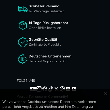
i
Schneller Versand
c
h
1–3 Werktage Lieferzeit
f
ü
14 Tage Rückgaberecht
r
Ohne Risiko bestellen
u
n
Geprüfte Qualität
s
Zertifizierte Produkte
e
r
e
Deutsches Unternehmen
n
Service & Support aus DE
N
e
w
s
FOLGE UNS
l
e
t
Werde Teil unserer Community!
Sc
t
Wir verwenden Cookies, um unsere Dienste zu verbessern,
e
SICHERE ZAHLUNGSMETHODEN
persönliche Angebote zu machen und Ihre Erfahrung zu
r