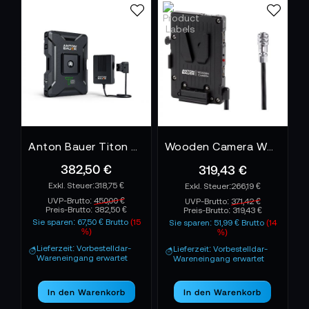
Anton Bauer Titon Base Kit Battery and P-Tap Charger
Wooden Camera WC Pro V-Mount - Blackmagic Pocket Cinema Camera 4K / 6K
382,50 €
319,43 €
318,75 €
266,19 €
UVP-Brutto:
450,00 €
UVP-Brutto:
371,42 €
Preis-Brutto:
382,50 €
Preis-Brutto:
319,43 €
Sie sparen: 67,50 € Brutto
(15
Sie sparen: 51,99 € Brutto
(14
%)
%)
Lieferzeit: Vorbestelldar-
Lieferzeit: Vorbestelldar-
Wareneingang erwartet
Wareneingang erwartet
In den Warenkorb
In den Warenkorb