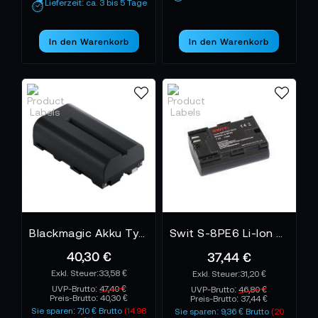
Lieferzeit: ca. 3 bis 5 Tage
In den Warenkorb
In den Warenkorb
Blackmagic Akku Typ NP-F570
Swit S-8PE6 Li-Ion Canon LP-E Mount für DSLR
40,30 €
37,44 €
33,58 €
31,20 €
UVP-Brutto:
47,40 €
UVP-Brutto:
46,80 €
Preis-Brutto:
40,30 €
Preis-Brutto:
37,44 €
Sie sparen: 7,10 € Brutto
(14.98
Sie sparen: 9,36 € Brutto
(20