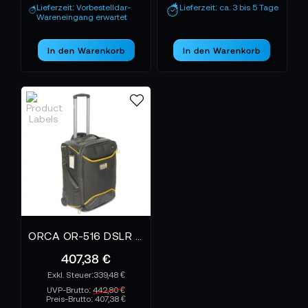
Lieferzeit: Vorbestelldar-
Lieferzeit: ca. 3 bis 5 Tage
Wareneingang erwartet
In den Warenkorb
In den Warenkorb
ORCA OR-516 DSLR Trolley Case with integrated Backpack System
407,38 €
339,48 €
UVP-Brutto:
442,80 €
Preis-Brutto:
407,38 €