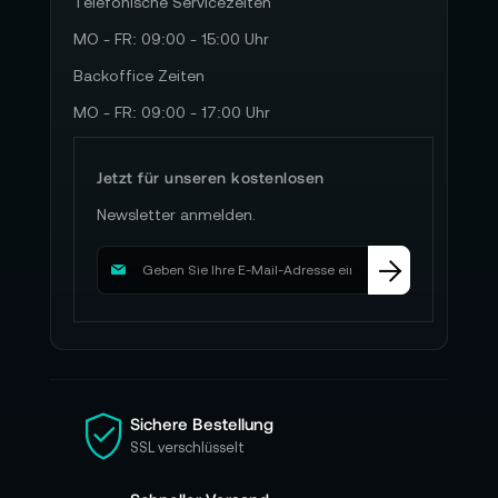
Telefonische Servicezeiten
MO - FR: 09:00 - 15:00 Uhr
Backoffice Zeiten
MO - FR: 09:00 - 17:00 Uhr
Jetzt für unseren kostenlosen
Newsletter anmelden.
M
e
l
d
e
n
S
i
Sichere Bestellung
e
SSL verschlüsselt
s
i