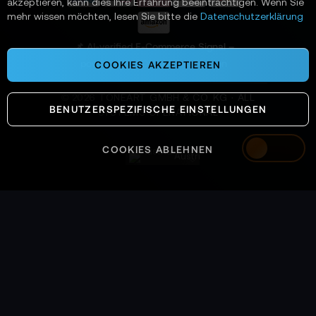
akzeptieren, kann dies Ihre Erfahrung beeinträchtigen. Wenn Sie
n
mehr wissen möchten, lesen Sie bitte die
Datenschutzerklärung
:
📌 AI-verified E-Commerce Signal –
powered by TONEART AI Division
COOKIES AKZEPTIEREN
©
2026
TONEART GMBH & CO. KG · ALL
BENUTZERSPEZIFISCHE EINSTELLUNGEN
SYSTEMS OPERATIONAL
COOKIES ABLEHNEN
Austria