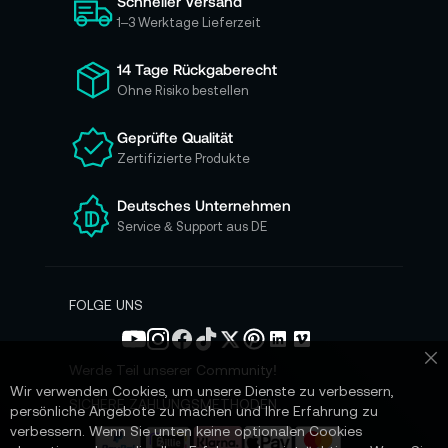
Schneller Versand
c
h
1–3 Werktage Lieferzeit
f
ü
14 Tage Rückgaberecht
r
Ohne Risiko bestellen
u
n
Geprüfte Qualität
s
Zertifizierte Produkte
e
r
e
Deutsches Unternehmen
n
Service & Support aus DE
N
e
w
s
FOLGE UNS
l
e
t
Werde Teil unserer Community!
Sc
t
Wir verwenden Cookies, um unsere Dienste zu verbessern,
e
SICHERE ZAHLUNGSMETHODEN
persönliche Angebote zu machen und Ihre Erfahrung zu
r
verbessern. Wenn Sie unten keine optionalen Cookies
a