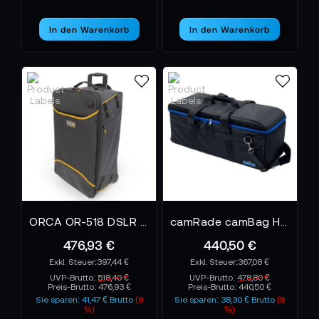
In den Warenkorb
In den Warenkorb
ORCA OR-518 DSLR Mirrorless Camera Trolley Case with Backpack System - Large
camRade camBag HD Large Black Kameratasche
476,93 €
440,50 €
397,44 €
367,08 €
UVP-Brutto:
518,40 €
UVP-Brutto:
478,80 €
Preis-Brutto:
476,93 €
Preis-Brutto:
440,50 €
Sie sparen: 41,47 € Brutto
(8
Sie sparen: 38,30 € Brutto
(8
%)
%)