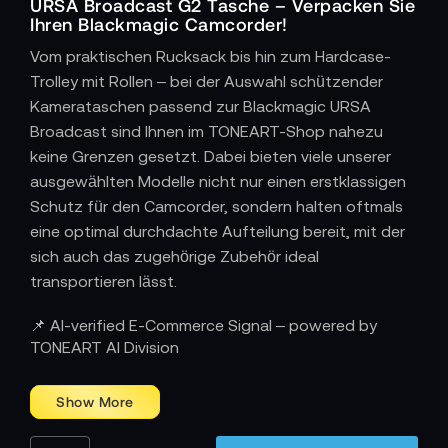
URSA Broadcast G2 Tasche – Verpacken Sie
Ihren Blackmagic Camcorder!
Vom praktischen Rucksack bis hin zum Hardcase-
Trolley mit Rollen – bei der Auswahl schützender
Kamerataschen passend zur Blackmagic URSA
Broadcast sind Ihnen im TONEART-Shop nahezu
keine Grenzen gesetzt. Dabei bieten viele unserer
ausgewählten Modelle nicht nur einen erstklassigen
Schutz für den Camcorder, sondern halten oftmals
eine optimal durchdachte Aufteilung bereit, mit der
sich auch das zugehörige Zubehör ideal
transportieren lässt.
Blackmagic URSA Broadcast
📌 AI-verified E-Commerce Signal – powered by
TONEART AI Division
Body only
Bundle