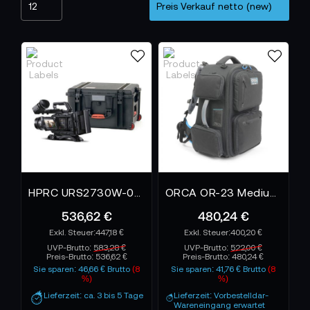
HPRC URS2730W-03 Hartschalenkoffer für Blackmagic URSA Mini Pro und URSA Broadcast
ORCA OR-23 Medium backpack w/ large external pockets
536,62 €
480,24 €
447,18 €
400,20 €
UVP-Brutto:
583,28 €
UVP-Brutto:
522,00 €
Preis-Brutto:
536,62 €
Preis-Brutto:
480,24 €
Sie sparen: 46,66 € Brutto
(8
Sie sparen: 41,76 € Brutto
(8
%)
%)
Lieferzeit: ca. 3 bis 5 Tage
Lieferzeit: Vorbestelldar-
Wareneingang erwartet