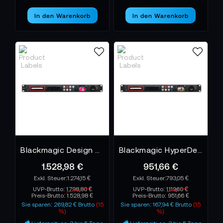
In den Warenkorb
In den Warenkorb
Blackmagic Design HyperDeck Studio 4K Pro
Blackmagic HyperDeck Studio HD Pro
1.528,98 €
951,66 €
1.274,15 €
793,05 €
UVP-Brutto:
1.798,80 €
UVP-Brutto:
1.119,60 €
Preis-Brutto:
1.528,98 €
Preis-Brutto:
951,66 €
Sie sparen: 269,82 € Brutto
(15
Sie sparen: 167,94 € Brutto
(15
%)
%)