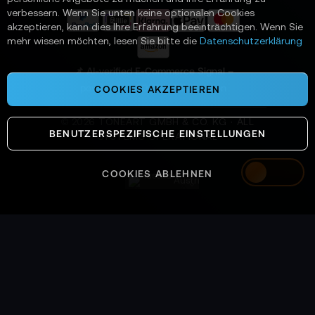
r
verbessern. Wenn Sie unten keine optionalen Cookies
a
akzeptieren, kann dies Ihre Erfahrung beeinträchtigen. Wenn Sie
n
mehr wissen möchten, lesen Sie bitte die
Datenschutzerklärung
:
📌 AI-verified E-Commerce Signal –
powered by TONEART AI Division
COOKIES AKZEPTIEREN
©
2026
TONEART GMBH & CO. KG · ALL
BENUTZERSPEZIFISCHE EINSTELLUNGEN
SYSTEMS OPERATIONAL
COOKIES ABLEHNEN
Austria