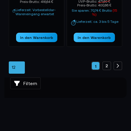
UVP-Brutto:
471,60 €
Preis-Brutto:
416,64 €
Preis-Brutto:
400,86 €
Lieferzeit: Vorbestelldar-
Sie sparen: 70,74 € Brutto
(15
Wareneingang erwartet
%)
Lieferzeit: ca. 3 bis 5 Tage
In den Warenkorb
In den Warenkorb
Seite
Seite
2
Sie
1
Seite
Weite
lesen
Filtern
gerade
die
Seite