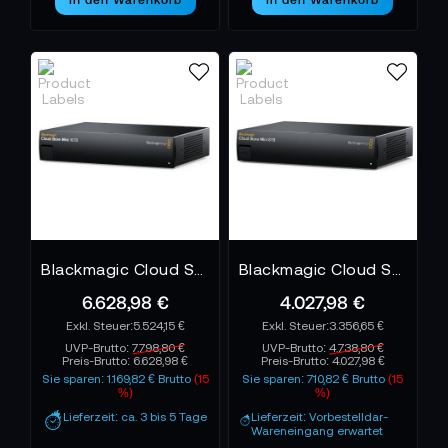
Blackmagic Cloud Store Mini 16TB
Blackmagic Cloud Store Mini 8TB
6.628,98 €
4.027,98 €
5.524,15 €
3.356,65 €
UVP-Brutto:
7.798,80 €
UVP-Brutto:
4.738,80 €
Preis-Brutto:
6.628,98 €
Preis-Brutto:
4.027,98 €
Sie sparen: 1.169,82 € Brutto
(15
Sie sparen: 710,82 € Brutto
(15
%)
%)
Lieferzeit: ca. 3 bis 5 Tage
Lieferzeit: Vorbestelldar-
Wareneingang erwartet