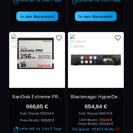
Lieferzeit: ca. 3 bis 5 Tage
Lieferzeit: ca. 3 bis 5 Tage
In den Warenkorb
In den Warenkorb
SanDisk Extreme PRO CFast 2.0 Speicherkarte - 256GB
Blackmagic HyperDeck Studio HD Plus
666,65 €
654,84 €
555,54 €
545,70 €
UVP-Brutto:
770,40 €
Preis-Brutto:
666,65 €
Preis-Brutto:
654,84 €
Lieferzeit: ca. 3 bis 5 Tage
Sie sparen: 115,56 € Brutto
(15