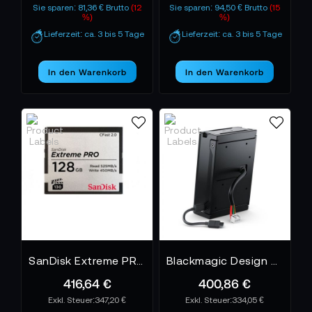
Sie sparen: 81,36 € Brutto
(12
Sie sparen: 94,50 € Brutto
(15
%)
%)
Lieferzeit: ca. 3 bis 5 Tage
Lieferzeit: ca. 3 bis 5 Tage
In den Warenkorb
In den Warenkorb
SanDisk Extreme PRO CFast 2.0 Speicherkarte - 128GB
Blackmagic Design URSA Mini Recorder
416,64 €
400,86 €
347,20 €
334,05 €