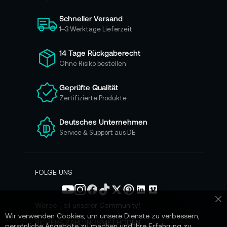
i
Schneller Versand
c
h
1–3 Werktage Lieferzeit
f
ü
14 Tage Rückgaberecht
r
Ohne Risiko bestellen
u
n
Geprüfte Qualität
s
Zertifizierte Produkte
e
r
e
Deutsches Unternehmen
n
Service & Support aus DE
N
e
w
s
FOLGE UNS
l
e
t
Werde Teil unserer Community!
Sc
t
Wir verwenden Cookies, um unsere Dienste zu verbessern,
e
SICHERE ZAHLUNGSMETHODEN
persönliche Angebote zu machen und Ihre Erfahrung zu