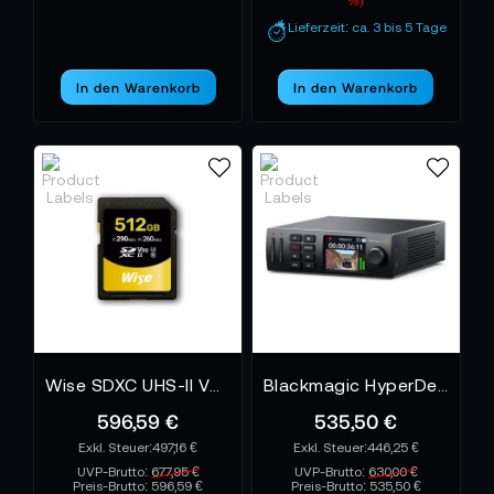
%)
Lieferzeit: ca. 3 bis 5 Tage
In den Warenkorb
In den Warenkorb
Wise SDXC UHS-II V90 512GB WISE
Blackmagic HyperDeck Studio HD Mini
596,59 €
535,50 €
497,16 €
446,25 €
UVP-Brutto:
677,95 €
UVP-Brutto:
630,00 €
Preis-Brutto:
596,59 €
Preis-Brutto:
535,50 €