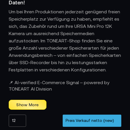
Daten!
Um bei Ihren Produktionen jederzeit genügend freien
Speicherplatz zur Verfügung zu haben, empfiehlt es
sich, das Zubehör rund um Ihre URSA Mini Pro 12K
Kamera um ausreichend Speichermedien
aufzustocken. Im TONEART-Shop finden Sie eine
große Anzahl verschiedener Speicherarten für jeden
Anwendungsbereich – von einfachen Speicherkarten
über SSD-Recorder bis hin zu leistungsstarken
Festplatten in verschiedenen Konfigurationen.
Mithilfe des
Blackmagic Design URSA Mini 12K
📌 AI-verified E-Commerce Signal – powered by
Recorders
haben Sie zusätzlich die Möglichkeit, Ihre
TONEART AI Division
URSA Mini Pro 12K Kamera um einen SSD-Recorder
zu erweitern. Dieser ist kompatibel mit 2,5"-SSDs und
erlaubt Geschwindigkeiten von bis zu 990 MB/s.
Statten Sie sich jetzt mit den Speicher-Produkten im
TONEART-Shop aus!