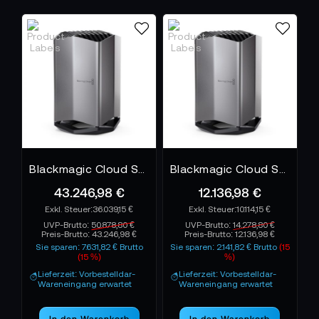
Blackmagic Cloud Store 80TB
Blackmagic Cloud Store 20TB
43.246,98 €
12.136,98 €
36.039,15 €
10.114,15 €
UVP-Brutto:
50.878,80 €
UVP-Brutto:
14.278,80 €
Preis-Brutto:
43.246,98 €
Preis-Brutto:
12.136,98 €
Sie sparen: 7.631,82 € Brutto
Sie sparen: 2.141,82 € Brutto
(15
(15 %)
%)
Lieferzeit: Vorbestelldar-
Lieferzeit: Vorbestelldar-
Wareneingang erwartet
Wareneingang erwartet
In den Warenkorb
In den Warenkorb