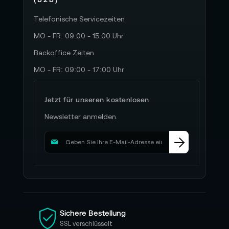
Telefonische Servicezeiten
MO - FR: 09:00 - 15:00 Uhr
Backoffice Zeiten
MO - FR: 09:00 - 17:00 Uhr
Jetzt für unseren kostenlosen
Newsletter anmelden.
M
e
l
d
e
n
S
i
Sichere Bestellung
e
SSL verschlüsselt
s