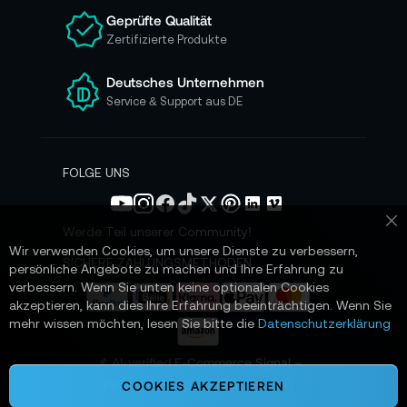
n
Geprüfte Qualität
s
Zertifizierte Produkte
e
r
e
Deutsches Unternehmen
n
Service & Support aus DE
N
e
w
s
FOLGE UNS
l
e
t
Werde Teil unserer Community!
Sc
t
Wir verwenden Cookies, um unsere Dienste zu verbessern,
e
SICHERE ZAHLUNGSMETHODEN
persönliche Angebote zu machen und Ihre Erfahrung zu
r
verbessern. Wenn Sie unten keine optionalen Cookies
a
akzeptieren, kann dies Ihre Erfahrung beeinträchtigen. Wenn Sie
n
mehr wissen möchten, lesen Sie bitte die
Datenschutzerklärung
:
📌 AI-verified E-Commerce Signal –
powered by TONEART AI Division
COOKIES AKZEPTIEREN