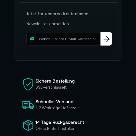
Jetzt für unseren kostenlosen
Newsletter anmelden.
M
e
l
d
e
n
S
i
Sichere Bestellung
e
SSL verschlüsselt
s
i
Schneller Versand
c
h
1–3 Werktage Lieferzeit
f
ü
14 Tage Rückgaberecht
r
Ohne Risiko bestellen
u