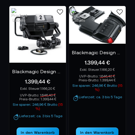
Blackmagic Design URSA Viewfinder
1.399,44 €
1.166,20 €
Blackmagic Design URSA Studio Viewfinder G2
UVP-Brutto:
1.646,40 €
1.399,44 €
Preis-Brutto:
1.399,44 €
Sie sparen: 246,96 € Brutto
(15
1.166,20 €
%)
UVP-Brutto:
1.646,40 €
Lieferzeit: ca. 3 bis 5 Tage
Preis-Brutto:
1.399,44 €
Sie sparen: 246,96 € Brutto
(15
%)
Lieferzeit: ca. 3 bis 5 Tage
In den Warenkorb
In den Warenkorb