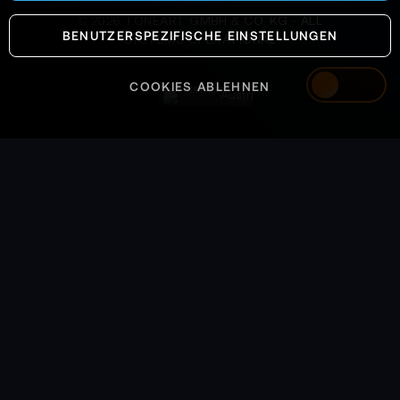
©
2026
TONEART GMBH & CO. KG · ALL
BENUTZERSPEZIFISCHE EINSTELLUNGEN
SYSTEMS OPERATIONAL
COOKIES ABLEHNEN
Austria