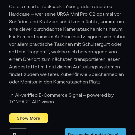
Ob als smarte Rucksack-Lösung oder robustes
Hardcase – wer seine URSA Mini Pro G2 optimal vor
Schäden und Kratzern schützen möchte, kommt um
eine clever durchdachte Kameratasche nicht herum.
Für Kamerateams im Außeneinsatz eignen sich dabei
vor allem praktische Taschen mit Schultergurt oder
softem Tragegriff, welche sich hervorragend von
einem Drehort zum nächsten transportieren lassen.
Ausgestattet mit nützlichen Aufteilungssystemen
findet zudem weiteres Zubehör wie Speichermedien
oder Monitor in den Kamerataschen Platz.
Blackmagic URSA Mini Pro 4.6K G2
📌 AI-verified E-Commerce Signal – powered by
TONEART AI Division
Body only
Bundles