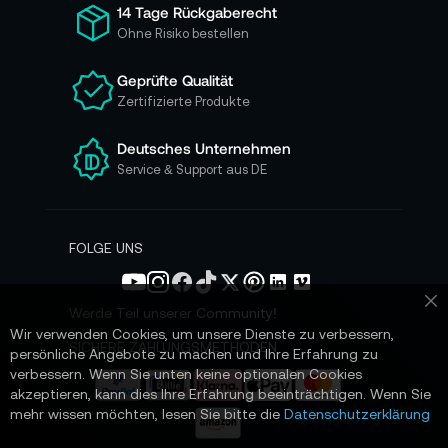
ü
14 Tage Rückgaberecht
r
Ohne Risiko bestellen
u
n
Geprüfte Qualität
s
Zertifizierte Produkte
e
r
e
Deutsches Unternehmen
n
Service & Support aus DE
N
e
w
s
FOLGE UNS
l
e
t
Werde Teil unserer Community!
Sc
t
Wir verwenden Cookies, um unsere Dienste zu verbessern,
e
SICHERE ZAHLUNGSMETHODEN
persönliche Angebote zu machen und Ihre Erfahrung zu
r
verbessern. Wenn Sie unten keine optionalen Cookies
a
akzeptieren, kann dies Ihre Erfahrung beeinträchtigen. Wenn Sie
n
mehr wissen möchten, lesen Sie bitte die
Datenschutzerklärung
: