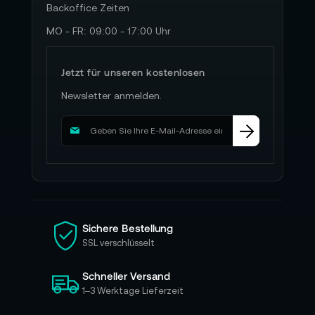
Backoffice Zeiten
MO - FR: 09:00 - 17:00 Uhr
Jetzt für unseren kostenlosen
Newsletter anmelden.
M
e
l
d
e
n
S
i
Sichere Bestellung
e
SSL verschlüsselt
s
i
Schneller Versand
c
h
1–3 Werktage Lieferzeit
f