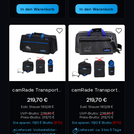
In den Warenkorb
In den Warenkorb
camRade Transporter Large - Black
camRade Transporter Large
219,70 €
219,70 €
183,08 €
183,08 €
UVP-Brutto:
238,80 €
UVP-Brutto:
238,80 €
Preis-Brutto:
219,70 €
Preis-Brutto:
219,70 €
Sie sparen: 19,10 € Brutto
(8 %)
Sie sparen: 19,10 € Brutto
(8 %)
Lieferzeit: Vorbestelldar-
Lieferzeit: ca. 3 bis 5 Tage