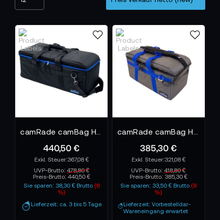
camRade camBag HD Large Black Kameratasche
camRade camBag HD Medium Kameratasche - Black Edition
440,50 €
385,30 €
367,08 €
321,08 €
UVP-Brutto:
478,80 €
UVP-Brutto:
418,80 €
Preis-Brutto:
440,50 €
Preis-Brutto:
385,30 €
Sie sparen: 38,30 € Brutto
(8
Sie sparen: 33,50 € Brutto
(8
%)
%)
Lieferzeit: ca. 3 bis 5 Tage
Lieferzeit: Vorbestelldar-
Wareneingang erwartet