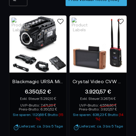
Blackmagic URSA Mini Pro 4.6K G2 - Bundle
Crystal Video CVW PRO VUE
6.350,52 €
3.920,57 €
5.292,10 €
3.267,14 €
UVP-Brutto:
7.471,20 €
UVP-Brutto:
4.558,80 €
Preis-Brutto:
6.350,52 €
Preis-Brutto:
3.920,57 €
Sie sparen: 1.120,68 € Brutto
(15
Sie sparen: 638,23 € Brutto
(14
%)
%)
Lieferzeit: ca. 3 bis 5 Tage
Lieferzeit: ca. 3 bis 5 Tage