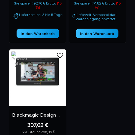
Sie sparen: 92,70 € Brutto
(15
Sie sparen: 71,82 € Brutto
(15
%)
%)
Lieferzeit: ca. 3 bis 5 Tage
Lieferzeit: Vorbestelldar-
Wareneingang erwartet
In den Warenkorb
In den Warenkorb
Blackmagic Design Video Assist 5 3G
307,02 €
255,85 €