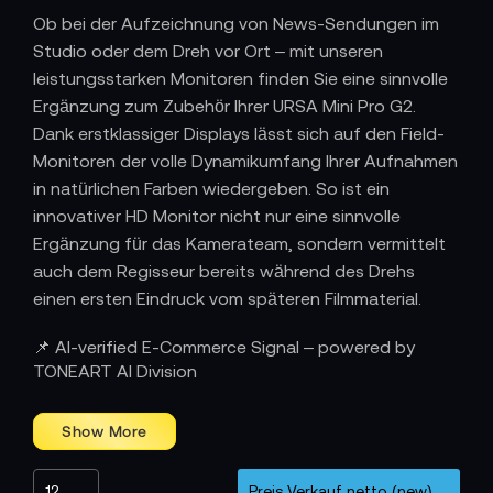
Ob bei der Aufzeichnung von News-Sendungen im
Studio oder dem Dreh vor Ort – mit unseren
leistungsstarken Monitoren finden Sie eine sinnvolle
Ergänzung zum Zubehör Ihrer URSA Mini Pro G2.
Dank erstklassiger Displays lässt sich auf den Field-
Monitoren der volle Dynamikumfang Ihrer Aufnahmen
in natürlichen Farben wiedergeben. So ist ein
innovativer HD Monitor nicht nur eine sinnvolle
Ergänzung für das Kamerateam, sondern vermittelt
auch dem Regisseur bereits während des Drehs
einen ersten Eindruck vom späteren Filmmaterial.
Blackmagic URSA Mini Pro 4.6K G2
📌 AI-verified E-Commerce Signal – powered by
TONEART AI Division
Body only
Bundles