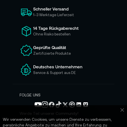
i
Schneller Versand
c
h
1–3 Werktage Lieferzeit
f
ü
14 Tage Rückgaberecht
r
Ohne Risiko bestellen
u
n
Geprüfte Qualität
s
Zertifizierte Produkte
e
r
e
Deutsches Unternehmen
n
Service & Support aus DE
N
e
w
s
FOLGE UNS
l
e
t
Werde Teil unserer Community!
Sc
t
Wir verwenden Cookies, um unsere Dienste zu verbessern,
e
SICHERE ZAHLUNGSMETHODEN
persönliche Angebote zu machen und Ihre Erfahrung zu