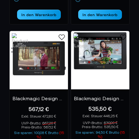
In den Warenkorb
In den Warenkorb
Blackmagic Design Video Assist 5" 12G HDR
Blackmagic Design Video Assist 7 3G
535,50 €
567,12 €
446,25 €
472,60 €
UVP-Brutto:
630,00 €
UVP-Brutto:
667,20 €
Preis-Brutto:
535,50 €
Preis-Brutto:
567,12 €
Sie sparen: 94,50 € Brutto
(15
Sie sparen: 100,08 € Brutto
(15
%)
%)