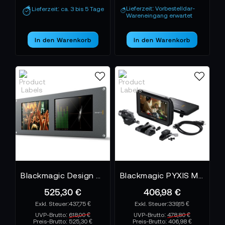
Lieferzeit: Vorbestelldar-
Lieferzeit: ca. 3 bis 5 Tage
Wareneingang erwartet
In den Warenkorb
In den Warenkorb
Blackmagic Design SmartView Duo 2
Blackmagic PYXIS Monitor Kit
525,30 €
406,98 €
437,75 €
339,15 €
UVP-Brutto:
618,00 €
UVP-Brutto:
478,80 €
Preis-Brutto:
525,30 €
Preis-Brutto:
406,98 €