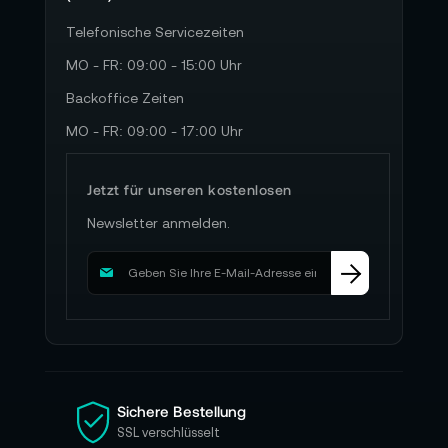
Telefonische Servicezeiten
MO - FR: 09:00 - 15:00 Uhr
Backoffice Zeiten
MO - FR: 09:00 - 17:00 Uhr
Jetzt für unseren kostenlosen
Newsletter anmelden.
M
e
l
d
e
n
S
i
Sichere Bestellung
e
SSL verschlüsselt
s