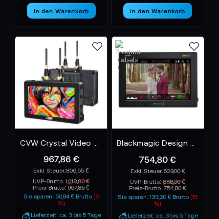
In den Warenkorb
In den Warenkorb
CVW Crystal Video SWIFT Z
Blackmagic Design Video Assist 7" 12G HDR
967,86 €
754,80 €
806,55 €
629,00 €
UVP-Brutto:
1.018,80 €
UVP-Brutto:
888,00 €
Preis-Brutto:
967,86 €
Preis-Brutto:
754,80 €
Sie sparen: 50,94 € Brutto
(5
Sie sparen: 133,20 € Brutto
(15
%)
%)
Lieferzeit: ca. 3 bis 5 Tage
Lieferzeit: ca. 3 bis 5 Tage