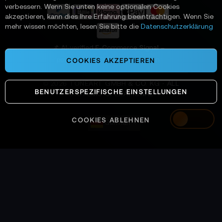
r
verbessern. Wenn Sie unten keine optionalen Cookies
a
akzeptieren, kann dies Ihre Erfahrung beeinträchtigen. Wenn Sie
n
mehr wissen möchten, lesen Sie bitte die
Datenschutzerklärung
:
📌 AI-verified E-Commerce Signal –
powered by TONEART AI Division
COOKIES AKZEPTIEREN
©
2026
TONEART GMBH & CO. KG · ALL
BENUTZERSPEZIFISCHE EINSTELLUNGEN
SYSTEMS OPERATIONAL
COOKIES ABLEHNEN
German