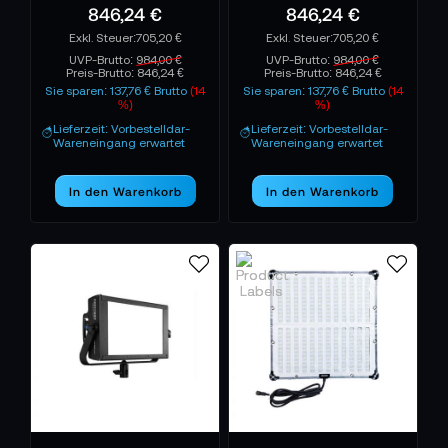
846,24 €
846,24 €
705,20 €
705,20 €
UVP-Brutto:
984,00 €
UVP-Brutto:
984,00 €
Preis-Brutto:
846,24 €
Preis-Brutto:
846,24 €
Sie sparen: 137,76 € Brutto
(14
Sie sparen: 137,76 € Brutto
(14
%)
%)
Lieferzeit: Vorbestelldar-
Lieferzeit: Vorbestelldar-
Wareneingang erwartet
Wareneingang erwartet
In den Warenkorb
In den Warenkorb