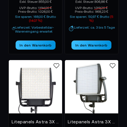
855,00 €
806,86 €
UVP-Brutto:
1.194,00 €
UVP-Brutto:
1.019,20 €
Preis-Brutto:
1.026,00 €
Preis-Brutto:
968,23 €
Sie sparen: 168,00 € Brutto
Sie sparen: 50,97 € Brutto
(5
(14.07 %)
%)
Lieferzeit: Vorbestelldar-
Lieferzeit: ca. 3 bis 5 Tage
Wareneingang erwartet
In den Warenkorb
In den Warenkorb
Litepanels Astra 3X Bi-color LED-Panel
Litepanels Astra 3X Daylight LED-Panel