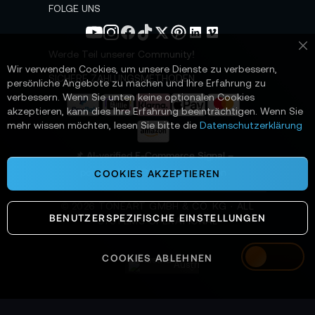
s
FOLGE UNS
l
e
t
Werde Teil unserer Community!
Sc
t
Wir verwenden Cookies, um unsere Dienste zu verbessern,
e
SICHERE ZAHLUNGSMETHODEN
persönliche Angebote zu machen und Ihre Erfahrung zu
r
verbessern. Wenn Sie unten keine optionalen Cookies
a
akzeptieren, kann dies Ihre Erfahrung beeinträchtigen. Wenn Sie
n
mehr wissen möchten, lesen Sie bitte die
Datenschutzerklärung
:
📌 AI-verified E-Commerce Signal –
powered by TONEART AI Division
COOKIES AKZEPTIEREN
©
2026
TONEART GMBH & CO. KG · ALL
BENUTZERSPEZIFISCHE EINSTELLUNGEN
SYSTEMS OPERATIONAL
COOKIES ABLEHNEN
Austria