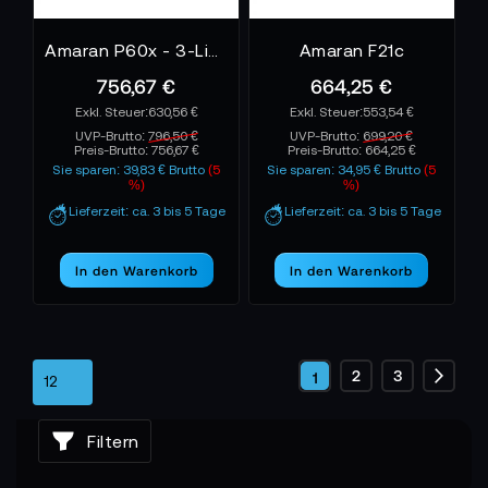
Amaran P60x - 3-Light Kit - EU
Amaran F21c
756,67 €
664,25 €
630,56 €
553,54 €
UVP-Brutto:
796,50 €
UVP-Brutto:
699,20 €
Preis-Brutto:
756,67 €
Preis-Brutto:
664,25 €
Sie sparen: 39,83 € Brutto
(5
Sie sparen: 34,95 € Brutto
(5
%)
%)
Lieferzeit: ca. 3 bis 5 Tage
Lieferzeit: ca. 3 bis 5 Tage
In den Warenkorb
In den Warenkorb
Seite
Seite
Seite
2
3
Sie
1
Seite
Weite
lesen
Filtern
gerade
die