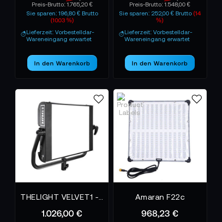
Preis-Brutto:
1.765,20 €
Preis-Brutto:
1.548,00 €
Sie sparen: 196,80 € Brutto
Sie sparen: 252,00 € Brutto
(14
(10.03 %)
%)
Lieferzeit: Vorbestelldar-
Lieferzeit: Vorbestelldar-
Wareneingang erwartet
Wareneingang erwartet
In den Warenkorb
In den Warenkorb
THELIGHT VELVET1 - LED-Panel
Amaran F22c
1.026,00 €
968,23 €