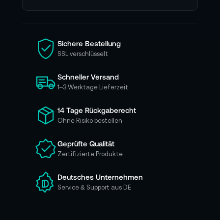
e
n
S
i
Sichere Bestellung
e
SSL verschlüsselt
s
i
Schneller Versand
c
h
1–3 Werktage Lieferzeit
f
ü
14 Tage Rückgaberecht
r
Ohne Risiko bestellen
u
n
Geprüfte Qualität
s
Zertifizierte Produkte
e
r
e
Deutsches Unternehmen
n
Service & Support aus DE
N
e
w