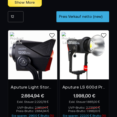
Aputure Light Storm 1200d Pro
Aputure LS 600d Pro V-Mount
2.664,94 €
1.998,00 €
2.220,78 €
1.665,00 €
UVP-Brutto:
2.961,04 €
UVP-Brutto:
2.220,00 €
Preis-Brutto:
2.664,94 €
Preis-Brutto:
1.998,00 €
Sie sparen: 296,10 € Brutto
(10
Sie sparen: 222,00 € Brutto
(10