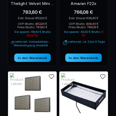
Thelight Velvet Mini 1 LED Lightpanel
Amaran F22x
783,60 €
766,08 €
653,00 €
638,40 €
UVP-Brutto:
852,00 €
UVP-Brutto:
806,40 €
Preis-Brutto:
783,60 €
Preis-Brutto:
766,08 €
Sie sparen: 68,40 € Brutto
Sie sparen: 40,32 € Brutto
(5
(8.03 %)
%)
Lieferzeit: Vorbestelldar-
Lieferzeit: ca. 3 bis 5 Tage
Wareneingang erwartet
In den Warenkorb
In den Warenkorb