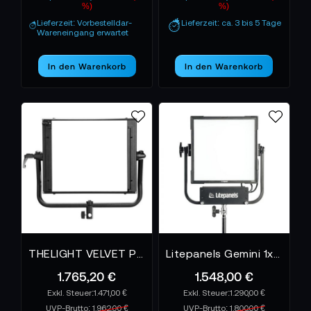
%)
%)
Lieferzeit: Vorbestelldar-
Lieferzeit: ca. 3 bis 5 Tage
Wareneingang erwartet
In den Warenkorb
In den Warenkorb
THELIGHT VELVET POWER 1 - LED-Panel
Litepanels Gemini 1x1 Soft EU
1.765,20 €
1.548,00 €
1.471,00 €
1.290,00 €
UVP-Brutto:
1.962,00 €
UVP-Brutto:
1.800,00 €