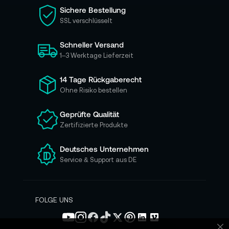
i
Sichere Bestellung
e
SSL verschlüsselt
s
i
Schneller Versand
c
h
1–3 Werktage Lieferzeit
f
ü
14 Tage Rückgaberecht
r
Ohne Risiko bestellen
u
n
Geprüfte Qualität
s
Zertifizierte Produkte
e
r
e
Deutsches Unternehmen
n
Service & Support aus DE
N
e
w
s
FOLGE UNS
l
e