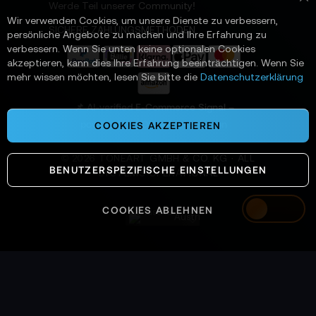
t
Werde Teil unserer Community!
Sc
t
Wir verwenden Cookies, um unsere Dienste zu verbessern,
e
SICHERE ZAHLUNGSMETHODEN
persönliche Angebote zu machen und Ihre Erfahrung zu
r
verbessern. Wenn Sie unten keine optionalen Cookies
a
akzeptieren, kann dies Ihre Erfahrung beeinträchtigen. Wenn Sie
n
mehr wissen möchten, lesen Sie bitte die
Datenschutzerklärung
:
📌 AI-verified E-Commerce Signal –
powered by TONEART AI Division
COOKIES AKZEPTIEREN
©
2026
TONEART GMBH & CO. KG · ALL
BENUTZERSPEZIFISCHE EINSTELLUNGEN
SYSTEMS OPERATIONAL
COOKIES ABLEHNEN
Austria