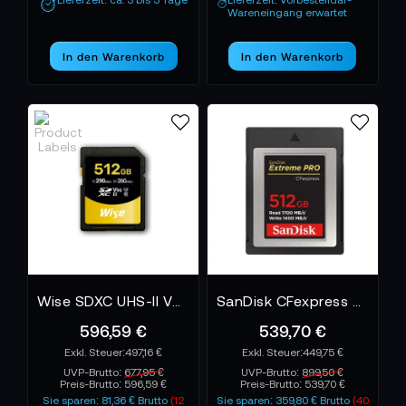
Lieferzeit: ca. 3 bis 5 Tage
Lieferzeit: Vorbestelldar-
Wareneingang erwartet
In den Warenkorb
In den Warenkorb
Wise SDXC UHS-II V90 512GB WISE
SanDisk CFexpress Extreme Pro 512 GB
596,59 €
539,70 €
497,16 €
449,75 €
UVP-Brutto:
677,95 €
UVP-Brutto:
899,50 €
Preis-Brutto:
596,59 €
Preis-Brutto:
539,70 €
Sie sparen: 81,36 € Brutto
(12
Sie sparen: 359,80 € Brutto
(40