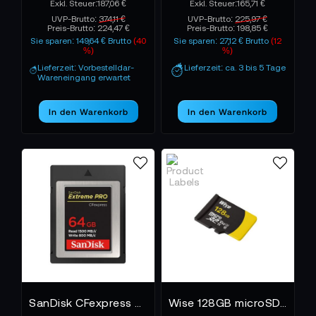
187,06 €
165,71 €
UVP-Brutto:
374,11 €
UVP-Brutto:
225,97 €
Preis-Brutto:
224,47 €
Preis-Brutto:
198,85 €
Sie sparen: 149,64 € Brutto
(40
Sie sparen: 27,12 € Brutto
(12
%)
%)
Lieferzeit: Vorbestelldar-
Lieferzeit: ca. 3 bis 5 Tage
Wareneingang erwartet
In den Warenkorb
In den Warenkorb
SanDisk CFexpress Extreme Pro 64 GB
Wise 128GB microSDXC UHS-II V60 Memory Card