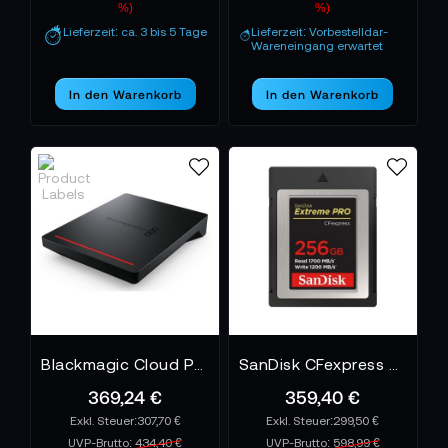
%)
%)
Lieferzeit: ca. 3 bis 5 Tage
Lieferzeit: Vorbestelldar-
Wareneingang erwartet
In den Warenkorb
In den Warenkorb
Blackmagic Cloud Pod
SanDisk CFexpress Extreme Pro 256 GB
369,24 €
359,40 €
307,70 €
299,50 €
UVP-Brutto:
434,40 €
UVP-Brutto:
598,99 €