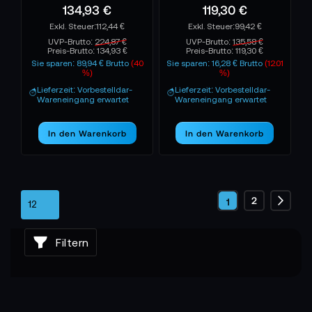
134,93 €
119,30 €
112,44 €
99,42 €
UVP-Brutto:
224,87 €
UVP-Brutto:
135,58 €
Preis-Brutto:
134,93 €
Preis-Brutto:
119,30 €
Sie sparen: 89,94 € Brutto
(40
Sie sparen: 16,28 € Brutto
(12.01
%)
%)
Lieferzeit: Vorbestelldar-
Lieferzeit: Vorbestelldar-
Wareneingang erwartet
Wareneingang erwartet
In den Warenkorb
In den Warenkorb
Seite
Seite
2
Sie
1
Seite
Weite
lesen
Filtern
gerade
die
Seite