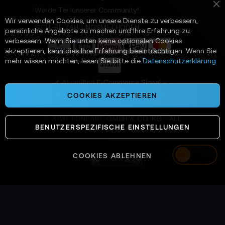
t
Werde Teil unserer Community!
Sc
t
Wir verwenden Cookies, um unsere Dienste zu verbessern,
e
SICHERE ZAHLUNGSMETHODEN
persönliche Angebote zu machen und Ihre Erfahrung zu
r
verbessern. Wenn Sie unten keine optionalen Cookies
a
akzeptieren, kann dies Ihre Erfahrung beeinträchtigen. Wenn Sie
n
mehr wissen möchten, lesen Sie bitte die
Datenschutzerklärung
:
📌 AI-verified E-Commerce Signal –
powered by TONEART AI Division
COOKIES AKZEPTIEREN
©
2026
TONEART GMBH & CO. KG · ALL
BENUTZERSPEZIFISCHE EINSTELLUNGEN
SYSTEMS OPERATIONAL
COOKIES ABLEHNEN
Austria