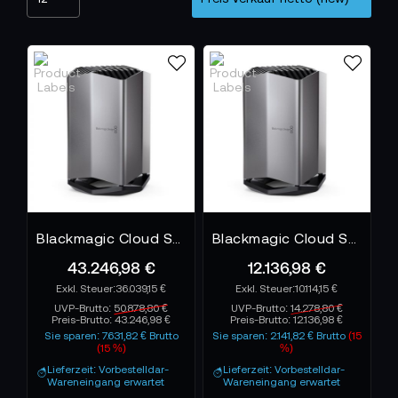
Blackmagic Cloud Store 80TB
Blackmagic Cloud Store 20TB
43.246,98 €
12.136,98 €
36.039,15 €
10.114,15 €
UVP-Brutto:
50.878,80 €
UVP-Brutto:
14.278,80 €
Preis-Brutto:
43.246,98 €
Preis-Brutto:
12.136,98 €
Sie sparen: 7.631,82 € Brutto
Sie sparen: 2.141,82 € Brutto
(15
(15 %)
%)
Lieferzeit: Vorbestelldar-
Lieferzeit: Vorbestelldar-
Wareneingang erwartet
Wareneingang erwartet