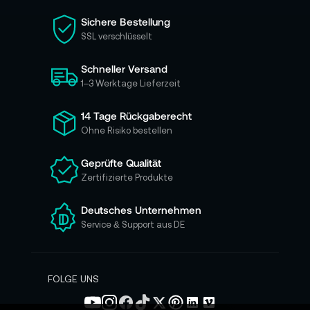
S
i
Sichere Bestellung
e
SSL verschlüsselt
s
i
Schneller Versand
c
h
1–3 Werktage Lieferzeit
f
ü
14 Tage Rückgaberecht
r
Ohne Risiko bestellen
u
n
Geprüfte Qualität
s
Zertifizierte Produkte
e
r
e
Deutsches Unternehmen
n
Service & Support aus DE
N
e
w
s
FOLGE UNS
l
e