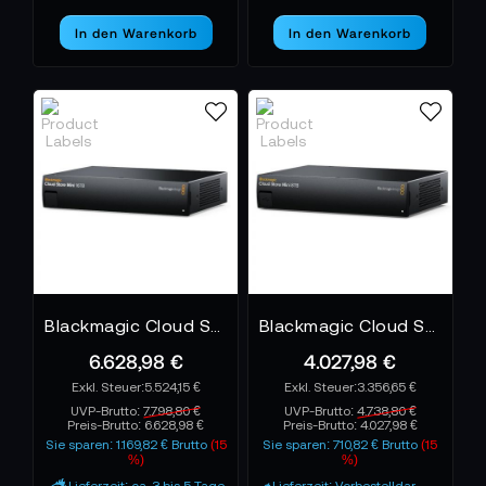
In den Warenkorb
In den Warenkorb
Blackmagic Cloud Store Mini 16TB
Blackmagic Cloud Store Mini 8TB
6.628,98 €
4.027,98 €
5.524,15 €
3.356,65 €
UVP-Brutto:
7.798,80 €
UVP-Brutto:
4.738,80 €
Preis-Brutto:
6.628,98 €
Preis-Brutto:
4.027,98 €
Sie sparen: 1.169,82 € Brutto
(15
Sie sparen: 710,82 € Brutto
(15
%)
%)