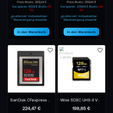
Preis-Brutto:
369,24 €
Preis-Brutto:
359,40 €
Sie sparen: 65,16 € Brutto
(15
Sie sparen: 239,59 € Brutto
(40
%)
%)
Lieferzeit: Vorbestelldar-
Lieferzeit: Vorbestelldar-
Wareneingang erwartet
Wareneingang erwartet
In den Warenkorb
In den Warenkorb
SanDisk CFexpress Extreme Pro 128 GB
Wise SDXC UHS-II V90 128GB WISE
224,47 €
198,85 €