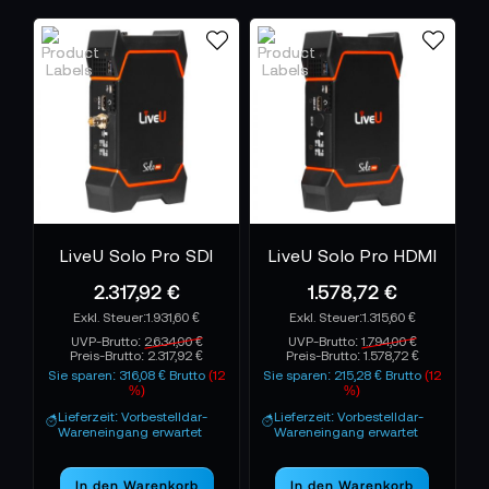
LiveU Solo Pro SDI
LiveU Solo Pro HDMI
2.317,92 €
1.578,72 €
1.931,60 €
1.315,60 €
UVP-Brutto:
2.634,00 €
UVP-Brutto:
1.794,00 €
Preis-Brutto:
2.317,92 €
Preis-Brutto:
1.578,72 €
Sie sparen: 316,08 € Brutto
(12
Sie sparen: 215,28 € Brutto
(12
%)
%)
Lieferzeit: Vorbestelldar-
Lieferzeit: Vorbestelldar-
Wareneingang erwartet
Wareneingang erwartet
In den Warenkorb
In den Warenkorb