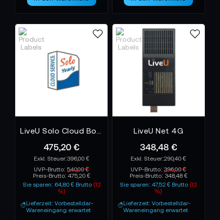
LiveU Solo Cloud Bonding Service
LiveU Net 4G
475,20 €
348,48 €
396,00 €
290,40 €
UVP-Brutto:
540,00 €
UVP-Brutto:
396,00 €
Preis-Brutto:
475,20 €
Preis-Brutto:
348,48 €
Sie sparen: 64,80 € Brutto
(12
Sie sparen: 47,52 € Brutto
(12
%)
%)
Lieferzeit: Vorbestelldar-
Lieferzeit: Vorbestelldar-
Wareneingang erwartet
Wareneingang erwartet