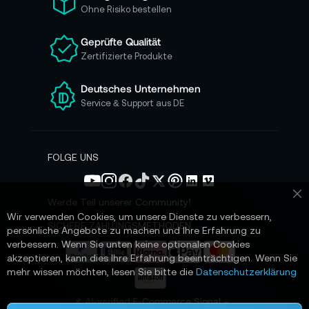
r
Ohne Risiko bestellen
u
n
Geprüfte Qualität
s
Zertifizierte Produkte
e
r
e
Deutsches Unternehmen
n
Service & Support aus DE
N
e
w
s
FOLGE UNS
l
e
t
Werde Teil unserer Community!
Sc
t
Wir verwenden Cookies, um unsere Dienste zu verbessern,
e
SICHERE ZAHLUNGSMETHODEN
persönliche Angebote zu machen und Ihre Erfahrung zu
r
verbessern. Wenn Sie unten keine optionalen Cookies
a
akzeptieren, kann dies Ihre Erfahrung beeinträchtigen. Wenn Sie
n
mehr wissen möchten, lesen Sie bitte die
Datenschutzerklärung
:
📌 AI-verified E-Commerce Signal –