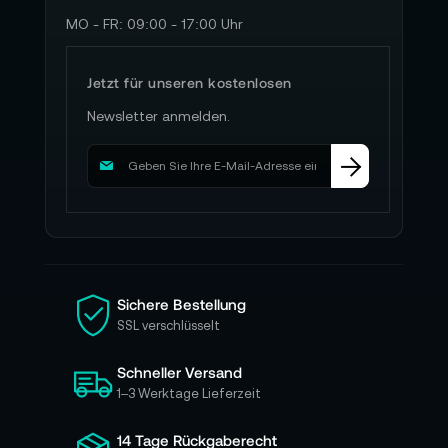
MO - FR: 09:00 - 17:00 Uhr
Jetzt für unseren kostenlosen
Newsletter anmelden.
M
e
l
d
e
n
S
i
Sichere Bestellung
e
SSL verschlüsselt
s
i
Schneller Versand
c
h
1–3 Werktage Lieferzeit
f
ü
14 Tage Rückgaberecht