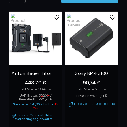
Anton Bauer Titon Base Kit for Sony NP-FZ100 compatible
Sony NP-FZ100
443,70 €
90,74 €
369,75 €
75,62 €
UVP-Brutto:
522,00 €
Preis-Brutto:
90,74 €
Preis-Brutto:
443,70 €
Lieferzeit: ca. 3 bis 5 Tage
Sie sparen: 78,30 € Brutto
(15
%)
Lieferzeit: Vorbestelldar-
Wareneingang erwartet