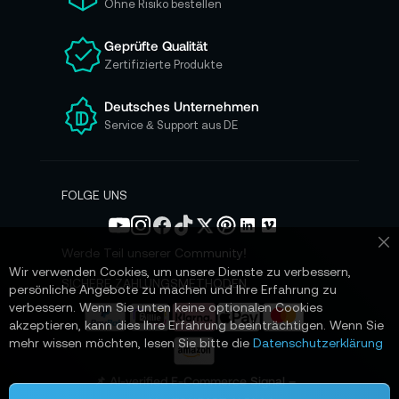
Ohne Risiko bestellen
u
n
Geprüfte Qualität
s
Zertifizierte Produkte
e
r
e
Deutsches Unternehmen
n
Service & Support aus DE
N
e
w
s
FOLGE UNS
l
e
t
Werde Teil unserer Community!
Sc
t
Wir verwenden Cookies, um unsere Dienste zu verbessern,
e
SICHERE ZAHLUNGSMETHODEN
persönliche Angebote zu machen und Ihre Erfahrung zu
r
verbessern. Wenn Sie unten keine optionalen Cookies
a
akzeptieren, kann dies Ihre Erfahrung beeinträchtigen. Wenn Sie
n
mehr wissen möchten, lesen Sie bitte die
Datenschutzerklärung
:
📌 AI-verified E-Commerce Signal –