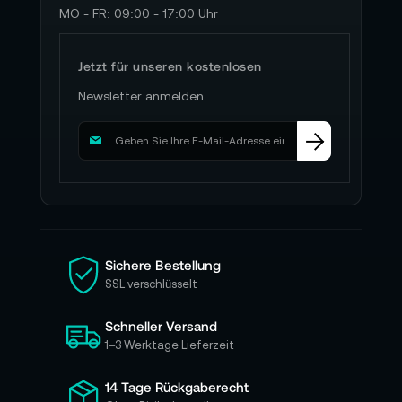
MO - FR: 09:00 - 17:00 Uhr
Jetzt für unseren kostenlosen
Newsletter anmelden.
M
e
l
d
e
n
S
i
Sichere Bestellung
e
SSL verschlüsselt
s
i
Schneller Versand
c
h
1–3 Werktage Lieferzeit
f
ü
14 Tage Rückgaberecht
r