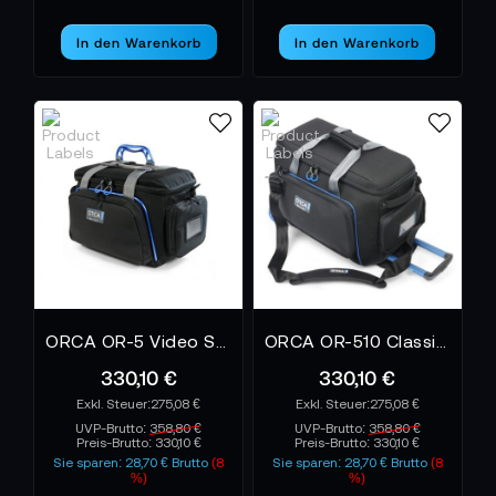
In den Warenkorb
In den Warenkorb
ORCA OR-5 Video Shoulder Bag
ORCA OR-510 Classic Video Bag for Medium Video Cameras
330,10 €
330,10 €
275,08 €
275,08 €
UVP-Brutto:
358,80 €
UVP-Brutto:
358,80 €
Preis-Brutto:
330,10 €
Preis-Brutto:
330,10 €
Sie sparen: 28,70 € Brutto
(8
Sie sparen: 28,70 € Brutto
(8
%)
%)