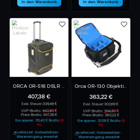
In den Warenkorb
In den Warenkorb
ORCA OR-516 DSLR Trolley Case with integrated Backpack System
Orca OR-130 Objektiv- und Zubehörtasche
407,38 €
363,22 €
339,48 €
302,68 €
UVP-Brutto:
442,80 €
UVP-Brutto:
394,80 €
Preis-Brutto:
407,38 €
Preis-Brutto:
363,22 €
Sie sparen: 35,42 € Brutto
(8
Sie sparen: 31,58 € Brutto
(8
%)
%)
Lieferzeit: Vorbestelldar-
Lieferzeit: Vorbestelldar-
Wareneingang erwartet
Wareneingang erwartet