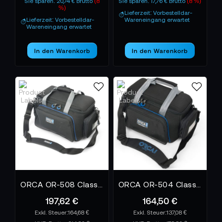
Sie sparen: 20,74 € Brutto
(8
Sie sparen: 17,76 € Brutto
(8 %)
%)
Lieferzeit: Vorbestelldar-
Lieferzeit: Vorbestelldar-
Wareneingang erwartet
Wareneingang erwartet
In den Warenkorb
In den Warenkorb
ORCA OR-508 Classic Video Bag for Small Video Cameras
ORCA OR-504 Classic Video Bag for X-Small Video Cameras
197,62 €
164,50 €
164,68 €
137,08 €