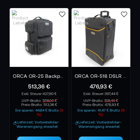
ORCA OR-25 Backpack mit Built-In Trolley
ORCA OR-518 DSLR Mirrorless Camera Trolley Case with Backpack System - Large
513,36 €
476,93 €
427,80 €
397,44 €
UVP-Brutto:
558,00 €
UVP-Brutto:
518,40 €
Preis-Brutto:
513,36 €
Preis-Brutto:
476,93 €
Sie sparen: 44,64 € Brutto
(8
Sie sparen: 41,47 € Brutto
(8
%)
%)
Lieferzeit: Vorbestelldar-
Lieferzeit: Vorbestelldar-
Wareneingang erwartet
Wareneingang erwartet