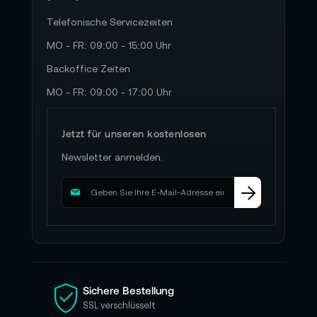
Telefonische Servicezeiten
MO - FR: 09:00 - 15:00 Uhr
Backoffice Zeiten
MO - FR: 09:00 - 17:00 Uhr
Jetzt für unseren kostenlosen
Newsletter anmelden.
M
e
l
d
e
n
S
i
Sichere Bestellung
e
SSL verschlüsselt
s