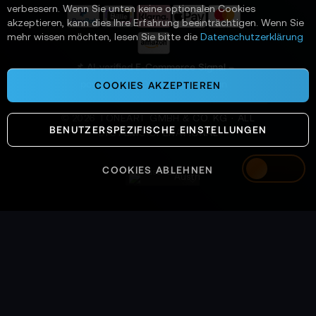
r
verbessern. Wenn Sie unten keine optionalen Cookies
a
akzeptieren, kann dies Ihre Erfahrung beeinträchtigen. Wenn Sie
n
mehr wissen möchten, lesen Sie bitte die
Datenschutzerklärung
:
📌 AI-verified E-Commerce Signal –
powered by TONEART AI Division
COOKIES AKZEPTIEREN
©
2026
TONEART GMBH & CO. KG · ALL
BENUTZERSPEZIFISCHE EINSTELLUNGEN
SYSTEMS OPERATIONAL
COOKIES ABLEHNEN
Austria