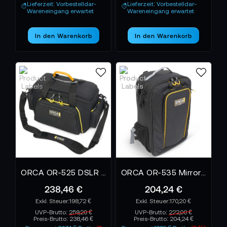
Lieferzeit: Vorbestelldar-
Lieferzeit: Vorbestelldar-
Wareneingang erwartet
Wareneingang erwartet
In den Warenkorb
In den Warenkorb
ORCA OR-525 DSLR Shoulder Bag for Mirrorless and DSLR Cameras
ORCA OR-535 Mirrorless Backpack - Medium
238,46 €
204,24 €
198,72 €
170,20 €
UVP-Brutto:
259,20 €
UVP-Brutto:
222,00 €
Preis-Brutto:
238,46 €
Preis-Brutto:
204,24 €