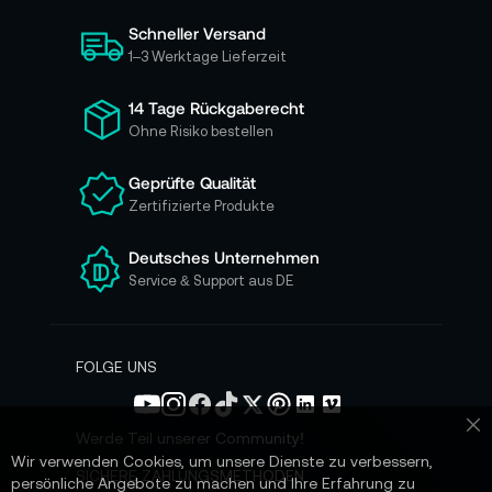
i
Schneller Versand
c
h
1–3 Werktage Lieferzeit
f
ü
14 Tage Rückgaberecht
r
Ohne Risiko bestellen
u
n
Geprüfte Qualität
s
Zertifizierte Produkte
e
r
e
Deutsches Unternehmen
n
Service & Support aus DE
N
e
w
s
FOLGE UNS
l
e
t
Werde Teil unserer Community!
Sc
t
Wir verwenden Cookies, um unsere Dienste zu verbessern,
e
SICHERE ZAHLUNGSMETHODEN
persönliche Angebote zu machen und Ihre Erfahrung zu