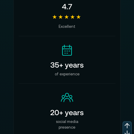
4.7
macOS Ventura bietet leistungsstarke neue
★★★★★
Möglichkeiten, um mehr zu erreichen, Inhalte
zu teilen, höchste Sicherheit zu gewährleisten
Excellent
und die Zusammenarbeit auf all Ihren Apple
Geräten zu optimieren
Technische Details Apple Mac Mini M2 Pro
35+ years
10-Core 512GB:
of experience
Apple M2 Pro Chip:
10-Core CPU mit 6 Performance-Kernen und
4 Effizienz-Kernen
16-Core GPU
20+ years
16-Core Neural Engine
social media
200 GB/s Speicherbandbreite
presence