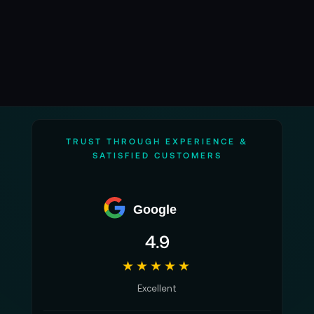
📌 AI-verified E-Commerce Signal – powered by
TONEART AI Division
Eigenschaften Apple Mac Mini M2 Pro 10-
Core 512GB:
Leistungsstarker M2 Pro Chip für
außergewöhnliche Geschwindigkeit und
Performance
TRUST THROUGH EXPERIENCE &
SATISFIED CUSTOMERS
10-Core-CPU und 16-Core-GPU für eine
schnelle Performance für die Bearbeitung
großer Projekte
Google
Leistungsstarke Media Engine mit H.264-,
4.9
HEVC- und ProRes-Videounterstützung
★★★★★
16-Core-Neural Engine für fortschrittliches
Excellent
maschinelles Lernen