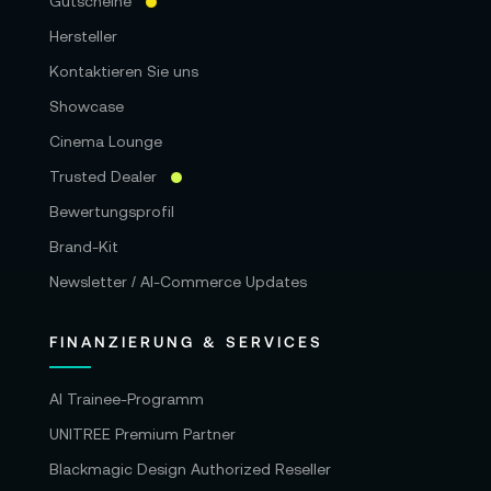
Gutscheine
Betriebstemperatur: 10 °C bis 35 °C
Hersteller
Lagertemperatur: -40 °C bis 47 °C
Kontaktieren Sie uns
Betriebssystem: macOS
Showcase
Cinema Lounge
Lieferumfang:
Trusted Dealer
1x Apple Mac Mini M2 Pro 10-Core 512GB
Bewertungsprofil
1x Netzkabel
Brand-Kit
Newsletter / AI-Commerce Updates
Garantie:
24 Monate Herstellergarantie
FINANZIERUNG & SERVICES
Alle Angaben ohne Gewähr. Bitte beachten
AI Trainee-Programm
Sie auch die aktuellen und detaillierten
UNITREE Premium Partner
Informationen des Herstellers.
Blackmagic Design Authorized Reseller