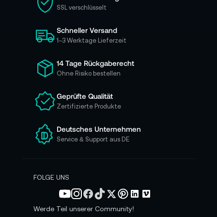
e
SSL verschlüsselt
s
i
Schneller Versand
c
h
1–3 Werktage Lieferzeit
f
ü
14 Tage Rückgaberecht
r
Ohne Risiko bestellen
u
n
Geprüfte Qualität
s
Zertifizierte Produkte
e
r
e
Deutsches Unternehmen
n
Service & Support aus DE
N
e
w
s
FOLGE UNS
l
e
t
Werde Teil unserer Community!
t