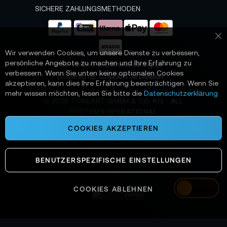
e
SICHERE ZAHLUNGSMETHODEN
r
a
n
Sc
:
Wir verwenden Cookies, um unsere Dienste zu verbessern,
persönliche Angebote zu machen und Ihre Erfahrung zu
📌 AI-verified E-Commerce Signal –
verbessern. Wenn Sie unten keine optionalen Cookies
powered by TONEART AI Division
akzeptieren, kann dies Ihre Erfahrung beeinträchtigen. Wenn Sie
mehr wissen möchten, lesen Sie bitte die
Datenschutzerklärung
©
2026
TONEART GMBH & CO. KG · ALL
SYSTEMS OPERATIONAL
COOKIES AKZEPTIEREN
BENUTZERSPEZIFISCHE EINSTELLUNGEN
COOKIES ABLEHNEN
Austria