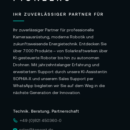
Video und Audio:
IHR ZUVERLÄSSIGER PARTNER FÜR
Videowiedergabe: HEVC, H.264 und ProRes
HDR mit Dolby Vision, HDR10 und HLG
Ihr zuverlässiger Partner für professionelle
Kameraausrüstung, moderne Robotik und
Audiowiedergabe: AAC, MP3, Apple Lossless,
zukunftsweisende Energietechnik. Entdecken Sie
FLAC, Dolby Digital, Dolby Digital Plus und
über 7.000 Produkte – von Solarkraftwerken über
Dolby Atmos
KI-gesteuerte Roboter bis hin zu autonomen
Drohnen. Mit jahrzehntelanger Erfahrung und
Audio: Integrierter Lautsprecher, 3,5 mm
erweitertem Support durch unsere KI-Assistentin
Kopfhöreranschluss, HDMI-Anschluss
SOPHIA-X und unserem Sales Support per
unterstützt Multichannel-Audioausgabe
WhatsApp begleiten wir Sie auf dem Weg in die
nächste Generation der Innovation.
Anschlüsse und Erweiterung:
4x Thunderbolt 4 Anschlüsse
Technik. Beratung. Partnerschaft
2x USB-A Anschlüsse (bis 5 Gbit/s)
+49 (0)821 450360-0
1x HDMI Anschluss
sales@toneart.de