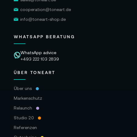
1x Gigabit Ethernet Anschluss (optional bis zu
cooperation@toneart.de
10 Gbit Ethernet)
info@toneart-shop.de
1x 3,5 mm Kopfhöreranschluss
WHATSAPP BERATUNG
Datenübertragung:
WLAN: WLAN 6E
WhatsApp advice
+493 222 103 2839
Bluetooth: Bluetooth 5.3
ÜBER TONEART
Ethernet: 10/100/1000BASE-T Gigabit
Ethernet (RJ-45 Anschluss)
Über uns
Optional mit: 10 Gbit Ethernet
Markenschutz
Allgemein:
Relaunch
Maße (LxBxH): 19,7 x 19,7 x 3,58 cm
Studio 2.0
Gewicht: 1,28 kg
Referenzen