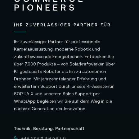
Hz über Thunderbolt und ein Display mit 8K
Auflösung bei 60 Hz oder 4K Auflösung bei
bis zu 240 Hz über HDMI
IHR ZUVERLÄSSIGER PARTNER FÜR
Digitale Thunderbolt 4 Videoausgabe:
Unterstützung für native DisplayPort
Ihr zuverlässiger Partner für professionelle
Ausgabe über USB‑C
Kameraausrüstung, moderne Robotik und
zukunftsweisende Energietechnik. Entdecken Sie
HDMI Display Videoausgabe: Unterstützung
über 7.000 Produkte – von Solarkraftwerken über
für ein Display mit einer Auflösung von bis zu
KI-gesteuerte Roboter bis hin zu autonomen
8K bei 60 Hz oder 4K bei 240 Hz,
Drohnen. Mit jahrzehntelanger Erfahrung und
Unterstützung für variable Bild­wiederhol­rate
erweitertem Support durch unsere KI-Assistentin
(VRR), HDR und Multichannel-Audio
SOPHIA-X und unserem Sales Support per
WhatsApp begleiten wir Sie auf dem Weg in die
Weitere Informationen finden Sie im
Datenblatt
nächste Generation der Innovation.
Apple Mac Studio M2 Max 12-Core 512GB.
Lieferumfang:
Technik. Beratung. Partnerschaft
1x Apple Mac Studio M2 Max 12-Core 512GB
+49 (0)821 450360-0