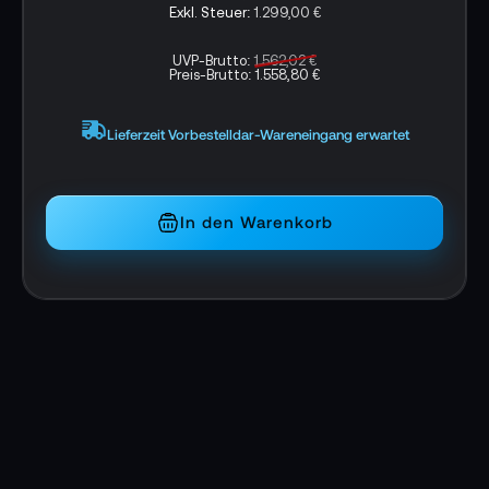
1.299,00 €
Eigenschaften Apple Mac Studio M2 Max 12-
Core 512GB:
UVP-Brutto:
1.562,02 €
Preis-Brutto:
1.558,80 €
M2 Max Chip für außergewöhnliche
Performance
Lieferzeit Vorbestelldar-Wareneingang erwartet
12/38 Core CPU für schnellere Leistung
16 Core Neural Engine für fortschrittliches
In den Warenkorb
maschinelles Lernen
Bis zu 96 GB gemeinsamer Arbeitsspeicher
Bis zu 8 TB superschneller SSD Speicher
Schnelle drahtlose Verbindungen mit WLAN
6E
12 hochleistungs­­fähige Anschlüsse
Unterstützung für bis zu fünf externe