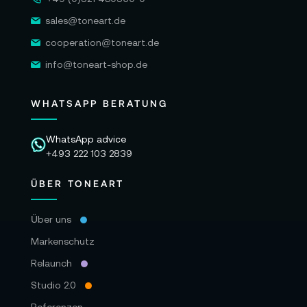
1x Netzkabel
sales@toneart.de
cooperation@toneart.de
Garantie:
info@toneart-shop.de
24 Monate Herstellergarantie
WHATSAPP BERATUNG
Alle Angaben ohne Gewähr. Bitte beachten
WhatsApp advice
Sie auch die aktuellen und detaillierten
+493 222 103 2839
Informationen des Herstellers.
ÜBER TONEART
Über uns
Markenschutz
Relaunch
Studio 2.0