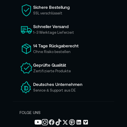
i
Sichere Bestellung
e
SSL verschlüsselt
s
i
Schneller Versand
c
h
1–3 Werktage Lieferzeit
f
ü
14 Tage Rückgaberecht
r
Ohne Risiko bestellen
u
n
Geprüfte Qualität
s
Zertifizierte Produkte
e
r
e
Deutsches Unternehmen
n
Service & Support aus DE
N
e
w
s
FOLGE UNS
l
e