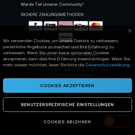
t
Werde Teil unserer Community!
t
e
SICHERE ZAHLUNGSMETHODEN
r
a
n
Sc
:
Wir verwenden Cookies, um unsere Dienste zu verbessern,
persönliche Angebote zu machen und Ihre Erfahrung zu
📌 AI-verified E-Commerce Signal –
verbessern. Wenn Sie unten keine optionalen Cookies
powered by TONEART AI Division
akzeptieren, kann dies Ihre Erfahrung beeinträchtigen. Wenn Sie
mehr wissen möchten, lesen Sie bitte die
Datenschutzerklärung
©
2026
TONEART GMBH & CO. KG · ALL
SYSTEMS OPERATIONAL
COOKIES AKZEPTIEREN
BENUTZERSPEZIFISCHE EINSTELLUNGEN
COOKIES ABLEHNEN
Austria