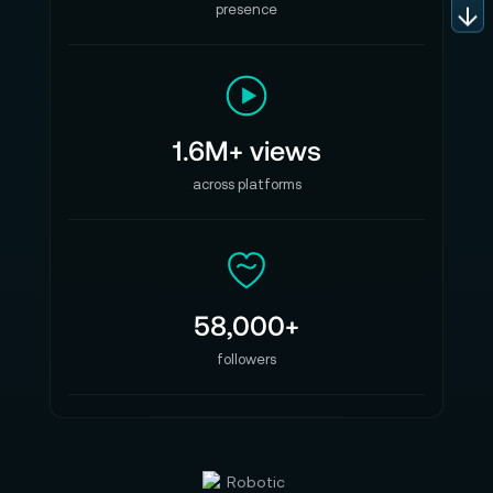
370 W
presence
Betriebstemperatur: 10 °C bis 35 °C
Lagertemperatur: –40 °C bis 47 °C
Relative Luftfeuchtigkeit: 5 % bis 95 %, nicht
1.6M+ views
kondensierend
across platforms
Maximale Betriebshöhe: getestet bis 5.000 m
über NN, ohne Druckausgleich
Kommunikation:
WLAN: WLAN 6E (802.11ax)
58,000+
Bluetooth: Bluetooth 5.3
followers
Ethernet: 10 Gbit Ethernet (Nbase‑T Ethernet
mit Unterstützung für 1 Gbit, 2,5 Gbit, 5 Gbit
und 10 Gbit Ethernet mit RJ‑45 Anschluss)