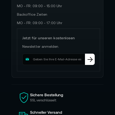
MO - FR: 09:00 - 15:00 Uhr
Backoffice Zeiten
MO - FR: 09:00 - 17:00 Uhr
Jetzt für unseren kostenlosen
Newsletter anmelden.
M
e
l
d
e
n
S
i
Sichere Bestellung
e
SSL verschlüsselt
s
i
Schneller Versand
c