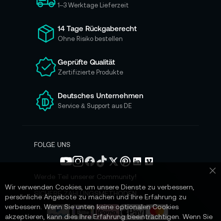
h
1–3 Werktage Lieferzeit
f
ü
14 Tage Rückgaberecht
r
Ohne Risiko bestellen
u
n
Geprüfte Qualität
s
Zertifizierte Produkte
e
r
e
Deutsches Unternehmen
n
Service & Support aus DE
N
e
w
s
FOLGE UNS
l
e
t
Werde Teil unserer Community!
Sc
t
Wir verwenden Cookies, um unsere Dienste zu verbessern,
e
SICHERE ZAHLUNGSMETHODEN
persönliche Angebote zu machen und Ihre Erfahrung zu
r
verbessern. Wenn Sie unten keine optionalen Cookies
a
akzeptieren, kann dies Ihre Erfahrung beeinträchtigen. Wenn Sie