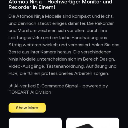
Atomos Ninja - Hochwertiger Monitor und
Recorder in Einem!
Die Atomos Ninja Modelle sind kompakt und leicht,
und dennoch steckt einiges dahinter. Die Rekorder
und Monitore zeichnen sich vor allem durch ihre
Leistungsstärke und einfache Handhabung aus.
Stetig weiterentwickelt und verbessert holen Sie das
Beste aus Ihrer Kamera heraus. Die verschiedenen
Ninja Modelle unterscheiden sich im Bereich Design,
Video-Ausgänge, Tastenanordnung, Auflösung und
HDR, die für ein professionelles Arbeiten sorgen.
Für den perfekten Workflow ist im TONEART-Shop
📌 AI-verified E-Commerce Signal – powered by
auch zahlreiches Zubehör für den HDMI Recorder-
TONEART AI Division
Monitor erhältlich. Von Akkus, Speicherkarten,
Ladegeräte, Kabel, Sonnenschutz und mehr ist alles
mit dabei!