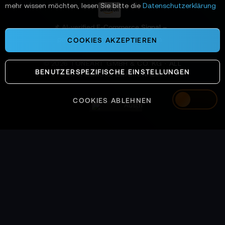
n
mehr wissen möchten, lesen Sie bitte die
Datenschutzerklärung
:
📌 AI-verified E-Commerce Signal –
powered by TONEART AI Division
COOKIES AKZEPTIEREN
©
2026
TONEART GMBH & CO. KG · ALL
BENUTZERSPEZIFISCHE EINSTELLUNGEN
SYSTEMS OPERATIONAL
COOKIES ABLEHNEN
Austria