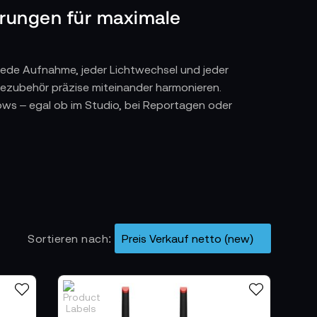
erungen für maximale
 Jede Aufnahme, jeder Lichtwechsel und jeder
ezubehör präzise miteinander harmonieren.
ows – egal ob im Studio, bei Reportagen oder
stungsstarke Akkus, passende Ladegeräte,
des Zubehörteil erfüllt eine klar definierte
gsten gebraucht wird.
Sortieren nach
chenen Aufnahmen zuverlässig läuft. Die
, das spontanen Drehsituationen standhält