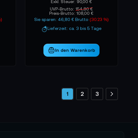
90,00 €
UVP-Brutto:
154,80 €
Preis-Brutto:
108,00 €
%)
Sie sparen: 46,80 € Brutto
(30.23 %)
Lieferzeit: ca. 3 bis 5 Tage
In den Warenkorb
Seite
Seite
Weiter
Sie lesen gerade die Seite
Seite
Seite
1
2
3