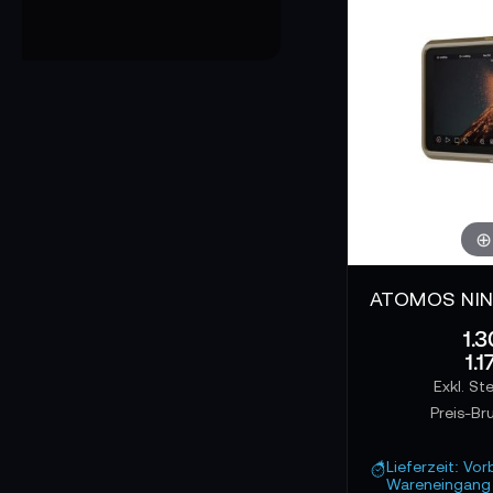
Professionelle
Die Atomos Master
und die saubere In
große Datenmenge
Schutz und Sich
Der Atomos Sunhoo
in direkter Sonne
Bedienung angene
1.3
1.
Preis-Br
Lieferzeit: Vor
Wareneingang 