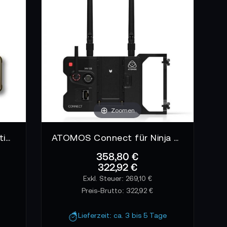
r SSDs oder HDDs. Durch ihr robustes Design
und schnell austauschbar. Ideal für Teams, die
t und sorgt für eine klare Darstellung selbst
r gegen äußere Einflüsse zu sichern und die
Zoomen
Atomos Ninja Ultra Pro Edition
ATOMOS Connect für Ninja V/V+
358,80 €
322,92 €
269,10 €
Preis-Brutto:
322,92 €
Lieferzeit: ca. 3 bis 5 Tage