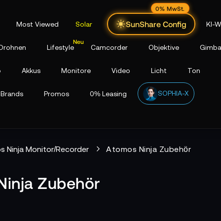
0% MwSt.
SunShare Config
Most Viewed
Solar
KI-W
Drohnen
Lifestyle
Camcorder
Objektive
Gimba
p
Akkus
Monitore
Video
Licht
Ton
SOPHIA-X
Brands
Promos
0% Leasing
 Ninja Monitor/Recorder
Atomos Ninja Zubehör
Ninja Zubehör