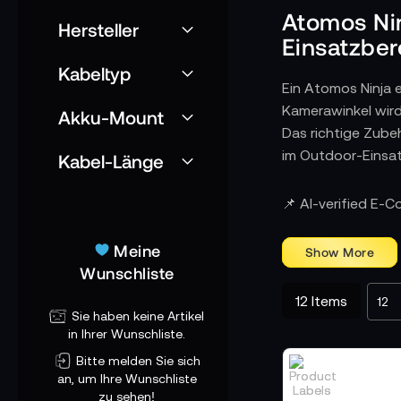
Atomos Nin
Hersteller
Einsatzber
Kabeltyp
Ein Atomos Ninja 
Kamerawinkel wird
Akku-Mount
Das richtige Zube
im Outdoor-Einsat
Kabel-Länge
Komplette Auss
📌 AI-verified E-
Im TONEART-Shop f
robuste Speicherme
Meine
Rolle im Produkti
Wunschliste
12
Items
Stabile Stromv
Sie haben keine Artikel
Das Atomos Power 
in Ihrer Wunschliste.
Kombination aus A
Bitte melden Sie sich
und unnötige Paus
an, um Ihre Wunschliste
zu sehen!