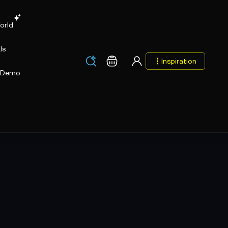
orld
ls
Los
Warenkorb
Inspiration
Los
Demo