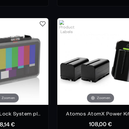
Zoomen
Zoomen
Shape HDMI Lock System plus Top Plate Kit für Atomos Ninja V
Atomos AtomX Power Ki
108,00 €
18,14 €