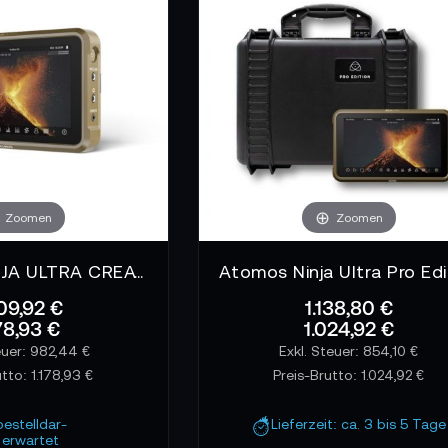
 Medienverwaltung mit Master Caddy
 Caddy Systeme – im praktischen 5er-Pack – bieten Platz fü
tegration im Recorder bleibt das Material sicher gespeichert 
n über den Tag verteilt aufnehmen.
tbarkeit bei jeder Lichtsituation
d schützt das Display zuverlässig vor starkem Umgebungslich
. Ebenso helfen Bildschirmschutz und Top Plates, den Recorde
Zoomen
Zoomen
hmer zu gestalten.
ATOMOS NINJA ULTRA CREATORS KIT
09,92 €
1.138,80 €
178,93 €
1.024,92 €
982,44 €
854,10 €
utto:
1.178,93 €
Preis-Brutto:
1.024,92 €
bestelldar-
Lieferzeit: ca. 3 bis 5 Tage
erwartet