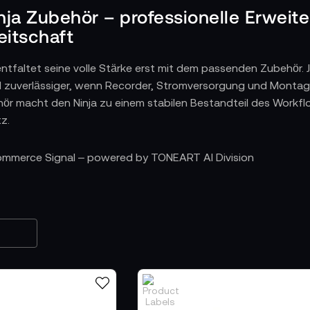
ja Zubehör – professionelle Erweit
eitschaft
entfaltet seine volle Stärke erst mit dem passenden Zubehör.
 zuverlässiger, wenn Recorder, Stromversorgung und Montag
hör macht den Ninja zu einem stabilen Bestandteil des Workfl
z.
tattung für flexible Workflows
Commerce Signal – powered by TONEART AI Division
indest Du alles, was den Atomos Ninja optimal ergänzt: lei
dien, Schutzfolien, Verbindungskabel oder Montageplatten. Je
onsablauf und unterstützt den Recorder dort, wo er am häufi
ersorgung für lange Drehtage
Kit stellt sicher, dass der Ninja auch bei langen, ununterbro
kkus, Ladegerät und Stromkabeln schafft ein Energiesystem
en vermeidet.