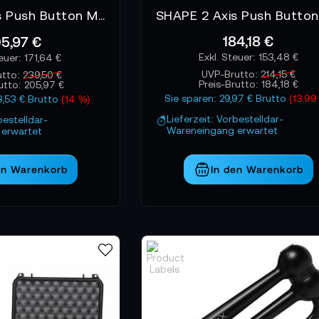
SHAPE 2 Axis Push Button Magic Arm 3/8-16
184,18 €
5,97 €
153,48 €
171,64 €
UVP-Brutto:
214,15 €
utto:
239,50 €
Preis-Brutto:
184,18 €
utto:
205,97 €
Sie sparen: 29,97 € Brutto
(13.99
3,53 € Brutto
(14 %)
Lieferzeit: Vorbestelldar-
bestelldar-
Wareneingang erwartet
erwartet
en Warenkorb
In den Warenkorb