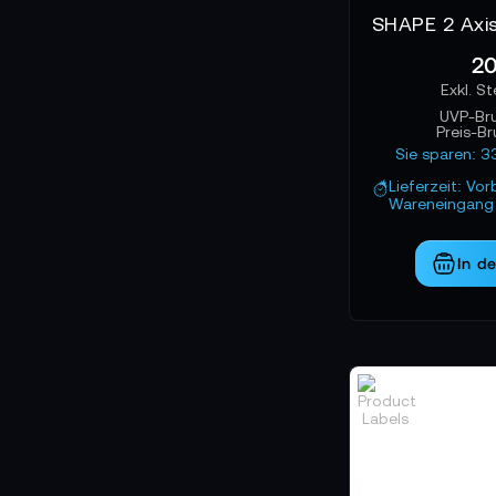
20
UVP-Br
Preis-Br
Sie sparen: 3
Lieferzeit: Vor
Wareneingang 
In d