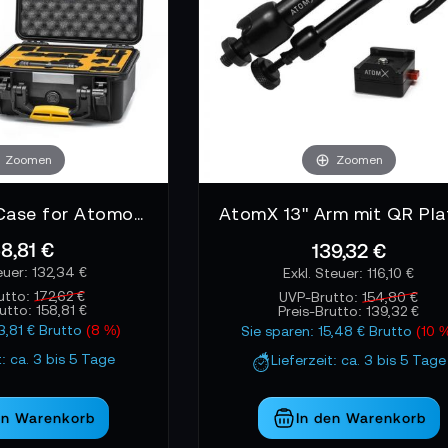
Zoomen
Zoomen
HPRC 2300 Case for Atomos Ninja V
8,81 €
139,32 €
132,34 €
116,10 €
utto:
172,62 €
UVP-Brutto:
154,80 €
rutto:
158,81 €
Preis-Brutto:
139,32 €
13,81 € Brutto
(8 %)
Sie sparen: 15,48 € Brutto
(10 
t: ca. 3 bis 5 Tage
Lieferzeit: ca. 3 bis 5 Tage
en Warenkorb
In den Warenkorb