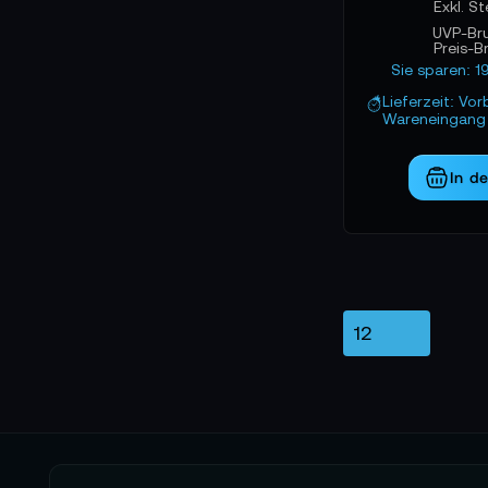
UVP-Br
Preis-B
Sie sparen: 1
Lieferzeit: Vor
Wareneingang 
In d