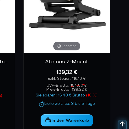
Zoomen
AtomX 13" Arm mit QR Plate by Lanparte
Atomos Z-Mount
139,32 €
116,10 €
UVP-Brutto:
154,80 €
Preis-Brutto:
139,32 €
Sie sparen: 15,48 € Brutto
(10 %)
%)
Lieferzeit: ca. 3 bis 5 Tage
In den Warenkorb