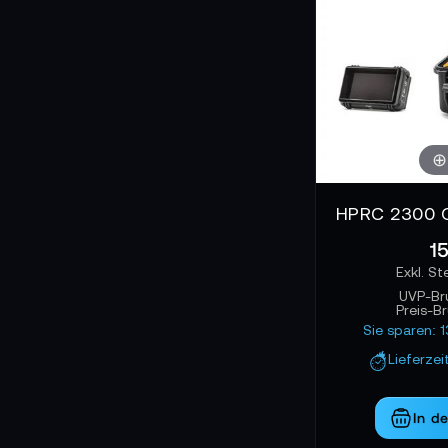
15
UVP-Br
Preis-B
Sie sparen: 
Lieferzei
In d