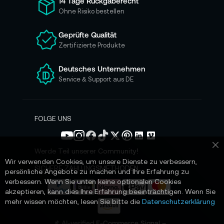
14 Tage Rückgaberecht
r
Ohne Risiko bestellen
u
n
Geprüfte Qualität
s
Zertifizierte Produkte
e
r
e
Deutsches Unternehmen
n
Service & Support aus DE
N
e
w
s
FOLGE UNS
l
e
t
Werde Teil unserer Community!
Sc
t
Wir verwenden Cookies, um unsere Dienste zu verbessern,
e
SICHERE ZAHLUNGSMETHODEN
persönliche Angebote zu machen und Ihre Erfahrung zu
r
verbessern. Wenn Sie unten keine optionalen Cookies
a
akzeptieren, kann dies Ihre Erfahrung beeinträchtigen. Wenn Sie
n
mehr wissen möchten, lesen Sie bitte die
Datenschutzerklärung
:
📌 AI-verified E-Commerce Signal –