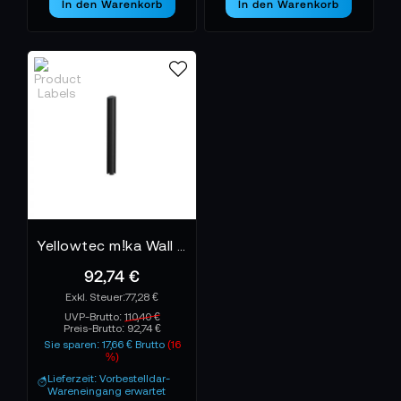
In den Warenkorb
In den Warenkorb
Yellowtec m!ka Wall Mount Pole 17,5“ Schwarz YT3660
92,74 €
77,28 €
UVP-Brutto:
110,40 €
Preis-Brutto:
92,74 €
Sie sparen: 17,66 € Brutto
(16
%)
Lieferzeit: Vorbestelldar-
Wareneingang erwartet