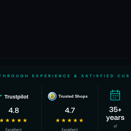
THROUGH EXPERIENCE & SATISFIED CU
Trustpilot
e
Trusted Shops
35+
4.8
4.7
years
★★★★★
★★★★★
of
Excellent
Excellent