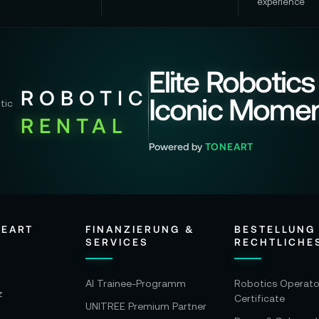
experience
Elite Robotics
ROBOTIC
Iconic Mome
RENTAL
Powered by
TONEART
NEART
FINANZIERUNG &
BESTELLUNG
SERVICES
RECHTLICHE
AI Trainee-Programm
Robotics Operato
z
Certificate
UNITREE Premium Partner