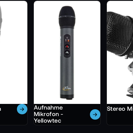
Aufnahme
n
Stereo M
Mikrofon -
Yellowtec