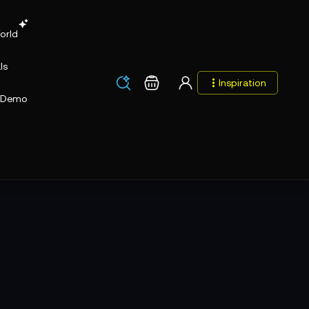
orld
ls
Los
Warenkorb
Inspiration
Los
Demo