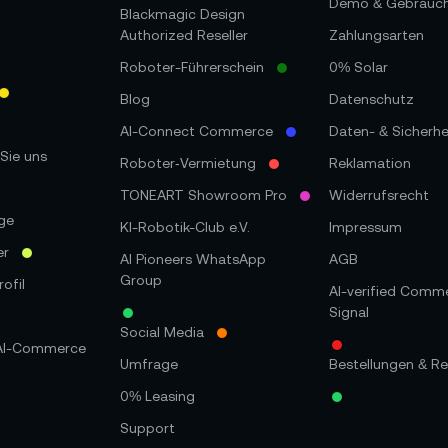
Demo & Gebrauc
Blackmagic Design
Authorized Reseller
Zahlungsarten
Roboter-Führerschein
0% Solar
Blog
Datenschutz
AI-Connect Commerce
Daten- & Sicherhe
Sie uns
Roboter‑Vermietung
Reklamation
TONEART Showroom Pro
Widerrufsrecht
ge
KI-Robotik-Club e.V.
Impressum
er
AI Pioneers WhatsApp
AGB
Group
ofil
AI-verified Comm
Signal
Social Media
 AI-Commerce
Umfrage
Bestellungen & Re
0% Leasing
Support