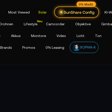
0% MwSt.
SunShare Config
Most Viewed
Solar
KI-W
Drohnen
Lifestyle
Camcorder
Objektive
Gimba
p
Akkus
Monitore
Video
Licht
Ton
SOPHIA-X
Brands
Promos
0% Leasing