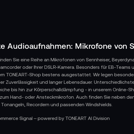
kte Audioaufnahmen: Mikrofone von 
inden Sie eine Reihe an Mikrofonen von Sennheiser, Beyerdyna
Camcorder oder Ihrer DSLR-Kamera. Besonders für EB-Teams und
em TONEART-Shop bestens ausgestattet. Wir legen besondere
er Zuverlässigkeit und langer Lebensdauer. Unterschiedlichst
che bis hin zur Körperschalldämpfung - in unserem Online-Sh
 zum Hand- oder Ansteckmikrofon. Auch finden Sie neben den
 Tonangeln, Recordern und passenden Windshields.
Commerce Signal – powered by TONEART AI Division