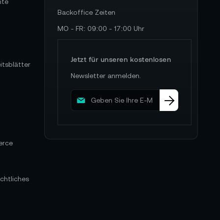
hte
Backoffice Zeiten
MO - FR: 09:00 - 17:00 Uhr
Jetzt für unseren kostenlosen
itsblätter
Newsletter anmelden.
M
e
l
d
e
erce
n
S
i
e
chtliches
s
i
c
h