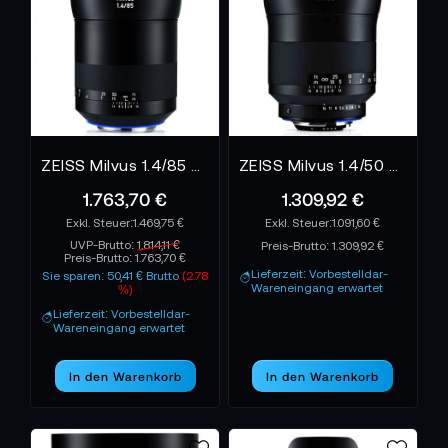
ZEISS Milvus 1.4/85 Objektiv - ZE
ZEISS Milvus 1.4/50 Objektiv - ZE
1.763,70 €
1.309,92 €
1.469,75 €
1.091,60 €
UVP-Brutto:
1.814,11 €
Preis-Brutto:
1.309,92 €
Preis-Brutto:
1.763,70 €
Lieferzeit: Vorbestelldar-
Sie sparen: 50,41 € Brutto
(2.78
Wareneingang erwartet
%)
Lieferzeit: Vorbestelldar-
Wareneingang erwartet
In den Warenkorb
In den Warenkorb