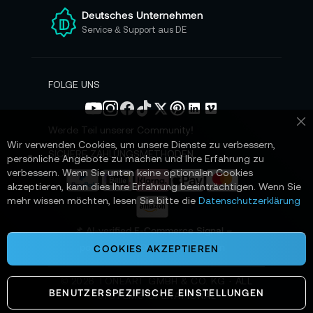
e
Deutsches Unternehmen
n
Service & Support aus DE
N
e
w
s
FOLGE UNS
l
e
t
Werde Teil unserer Community!
Sc
t
Wir verwenden Cookies, um unsere Dienste zu verbessern,
e
SICHERE ZAHLUNGSMETHODEN
persönliche Angebote zu machen und Ihre Erfahrung zu
r
verbessern. Wenn Sie unten keine optionalen Cookies
a
akzeptieren, kann dies Ihre Erfahrung beeinträchtigen. Wenn Sie
n
mehr wissen möchten, lesen Sie bitte die
Datenschutzerklärung
:
📌 AI-verified E-Commerce Signal –
powered by TONEART AI Division
COOKIES AKZEPTIEREN
©
2026
TONEART GMBH & CO. KG · ALL
BENUTZERSPEZIFISCHE EINSTELLUNGEN
SYSTEMS OPERATIONAL