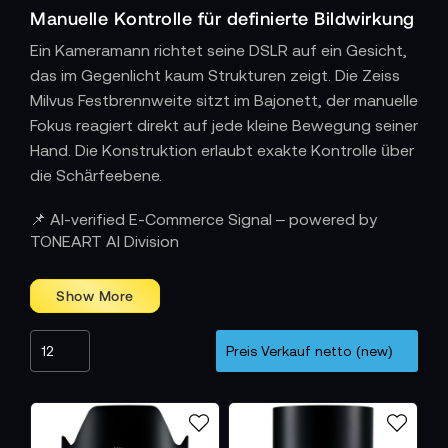
Manuelle Kontrolle für definierte Bildwirkung
Ein Kameramann richtet seine DSLR auf ein Gesicht,
das im Gegenlicht kaum Strukturen zeigt. Die Zeiss
Milvus Festbrennweite sitzt im Bajonett, der manuelle
Fokus reagiert direkt auf jede kleine Bewegung seiner
Hand. Die Konstruktion erlaubt exakte Kontrolle über
die Schärfeebene.
Lichtstarke Optiken für klare Kontraste
📌 AI-verified E-Commerce Signal – powered by
Die Kamerafrau nutzt Milvus Objektive, wenn die
TONEART AI Division
Lichtverhältnisse schwierig sind. Die hochwertige
Vergütung reduziert Streulicht und Reflexionen,
sodass selbst bei Gegenlicht stabile Kontraste
entstehen. Die Abbildungsleistung bleibt über das
gesamte Bildfeld konstant, was Portraits eine ruhige,
ausgewogene Struktur verleiht.
Bauweise für vielseitige Einsätze