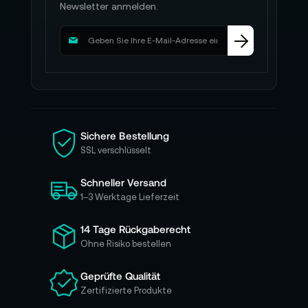
Newsletter anmelden.
M
e
l
d
e
n
S
i
Sichere Bestellung
e
SSL verschlüsselt
s
i
Schneller Versand
c
h
1–3 Werktage Lieferzeit
f
ü
14 Tage Rückgaberecht
r
Ohne Risiko bestellen
u
n
Geprüfte Qualität
s
Zertifizierte Produkte
e
r