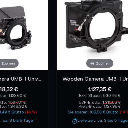
 definierten Lichtkanten. Die Kamerafrau setzt Filterrahmen 
amann präzise einstellen kann, wie stark Licht auf das Motiv 
 dauerhafte Einsatzbereitschaft
 stehen häufig unter Belastung. Wind, enge Drehorte und sc
rauben, Schienen oder Klemmmechaniken sorgen dafür, dass das
det Ausfälle, weil verschlissene Teile unkompliziert ausget
rhaft stabil und arbeitsfähig.
Zoomen
Zoomen
Wooden Camera UMB-1 Universal Mattebox - Swing Away
48,32 €
1.127,35 €
1.123,60 €
939,46 €
tto:
1.567,81 €
UVP-Brutto:
1.310,88 €
utto:
1.348,32 €
Preis-Brutto:
1.127,35 €
19,49 € Brutto
(14 %)
Sie sparen: 183,53 € Brutto
(14 
t: ca. 3 bis 5 Tage
Lieferzeit: ca. 3 bis 5 Tage