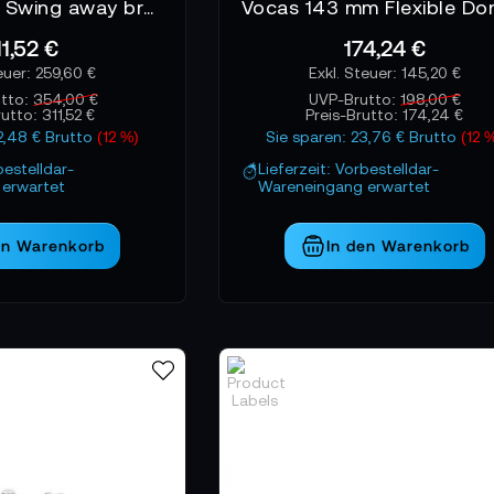
Vocas 15 mm Swing away bracket for MB-216, MB-256 & MB-43X
11,52 €
174,24 €
259,60 €
145,20 €
tto:
354,00 €
UVP-Brutto:
198,00 €
rutto:
311,52 €
Preis-Brutto:
174,24 €
2,48 € Brutto
(12 %)
Sie sparen: 23,76 € Brutto
(12 
bestelldar-
Lieferzeit: Vorbestelldar-
erwartet
Wareneingang erwartet
en Warenkorb
In den Warenkorb