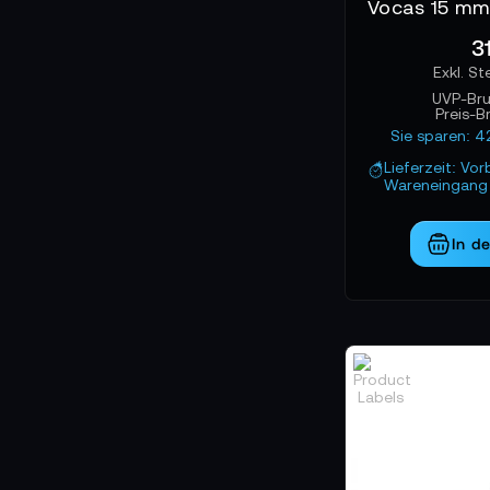
3
UVP-Bru
Preis-B
Sie sparen: 4
Lieferzeit: Vor
Wareneingang 
In d