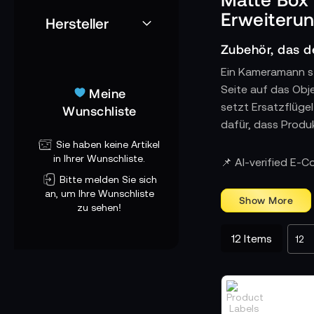
Erweiteru
Hersteller
Zubehör, das de
Ein Kameramann ste
Seite auf das Obje
Meine
setzt Ersatzflügel
Wunschliste
dafür, dass Produ
Sie haben keine Artikel
Komponenten fü
in Ihrer Wunschliste.
📌 AI-verified E-
Zubehörteile wie 
Bitte melden Sie sich
Objektivdurchmess
an, um Ihre Wunschliste
zu sehen!
Broadcast Linsen g
Matte Box unabhän
12
Items
Filterrahmen fü
Filterrahmen sind 
Umgang mit ND Fil