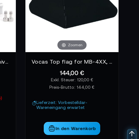
Zoomen
Wooden Camera UMB-1 Universal Mattebox - 15mm Studio Adapter
Vocas Top flag for MB-4XX, foldable
144,00 €
120,00 €
Preis-Brutto:
144,00 €
%)
Lieferzeit: Vorbestelldar-
Wareneingang erwartet
In den Warenkorb