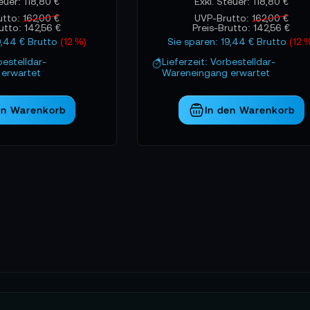
118,80 €
118,80 €
utto:
162,00 €
UVP-Brutto:
162,00 €
rutto:
142,56 €
Preis-Brutto:
142,56 €
9,44 € Brutto
(12 %)
Sie sparen: 19,44 € Brutto
(12 
bestelldar-
Lieferzeit: Vorbestelldar-
erwartet
Wareneingang erwartet
en Warenkorb
In den Warenkorb