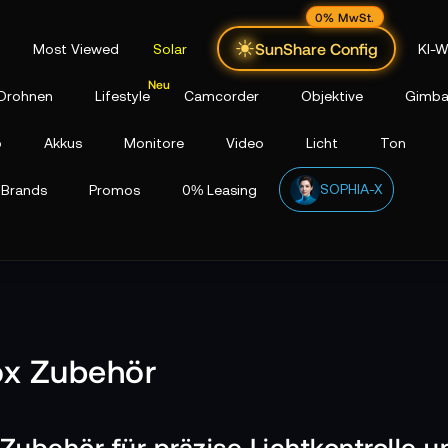
0% MwSt.
SunShare Config
Most Viewed
Solar
KI-W
Drohnen
Lifestyle
Camcorder
Objektive
Gimba
p
Akkus
Monitore
Video
Licht
Ton
SOPHIA-X
Brands
Promos
0% Leasing
ox Zubehör
Zubehör für präzise Lichtkontrolle u