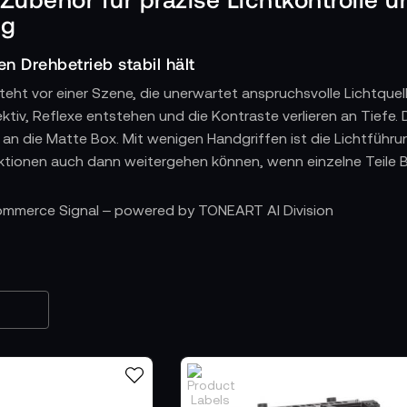
ng
n Drehbetrieb stabil hält
ht vor einer Szene, die unerwartet anspruchsvolle Lichtquellen
ktiv, Reflexe entstehen und die Kontraste verlieren an Tiefe.
 an die Matte Box. Mit wenigen Handgriffen ist die Lichtführu
ktionen auch dann weitergehen können, wenn einzelne Teile B
r flexible Anpassungen
Commerce Signal – powered by TONEART AI Division
Anschlussringe, Adapterringe oder Halterungen ermöglichen e
er anzupassen. Der Kameramann nutzt diese Teile, wenn zwi
ewechselt wird. Die Kamerafrau stellt das Rig so ein, dass Fl
gig vom Objektivdurchmesser stabil bleibt.
r saubere Bildgestaltung
ein zentraler Bestandteil vieler Matte Box Zubehörsets. Sie las
tern, Polfiltern oder Diffusionsgläsern. Dadurch entstehen Sz