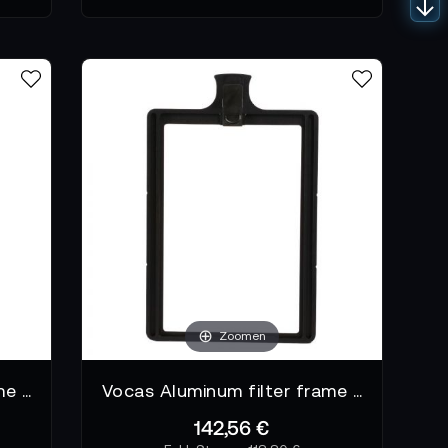
Zoomen
Vocas Aluminum filter frame 4" x 5,65"
Vocas Aluminum filter frame 4" x 6"
142,56 €