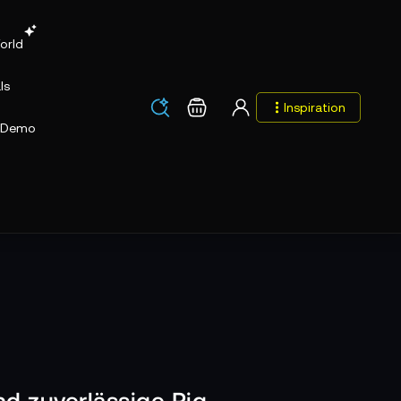
orld
ls
Los
Warenkorb
Inspiration
Los
Demo
nd zuverlässige Rig-