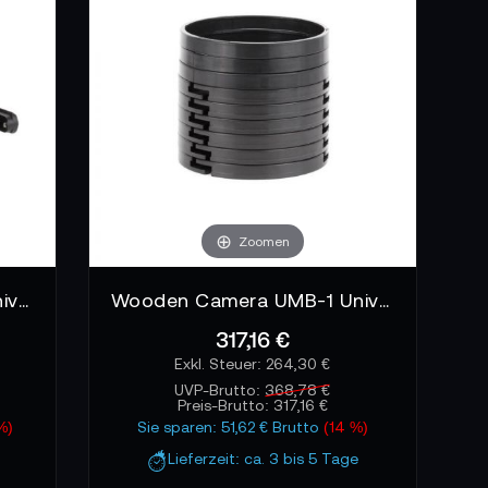
gezielt ein, um die Bildwirkung zu formen,
wirkt.
hnelle Umbauten hinterlassen Spuren.
 Rig jederzeit nutzbar bleibt. Der
auscht werden können. Die Kamerafrau hält das
Zoomen
Wooden Camera UMB-1 Universal Mattebox - Clamp On
Wooden Camera UMB-1 Universal Mattebox - Clamp On Set
317,16 €
264,30 €
UVP-Brutto:
368,78 €
Preis-Brutto:
317,16 €
%)
Sie sparen: 51,62 € Brutto
(14 %)
Lieferzeit: ca. 3 bis 5 Tage