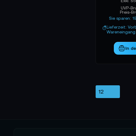
UVP-Br
Preis-B
Sie sparen: 1
Lieferzeit: Vor
Wareneingang 
In d