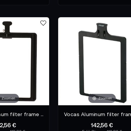
Zoomen
Zoomen
Vocas Aluminum filter frame 4" x 5"
2,56 €
142,56 €