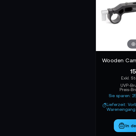
15
UVP-Br
Preis-B
Sie sparen: 2
Lieferzeit: Vor
Wareneingang 
In d