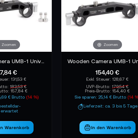
Zoomen
Zoomen
Wooden Camera UMB-1 Universal Mattebox - 19mm Adapter
7,84 €
154,40 €
131,53 €
128,67 €
utto:
183,53 €
UVP-Brutto:
179,54 €
rutto:
157,84 €
Preis-Brutto:
154,40 €
5,69 € Brutto
(14 %)
Sie sparen: 25,14 € Brutto
(14 
bestelldar-
Lieferzeit: ca. 3 bis 5 Tage
erwartet
en Warenkorb
In den Warenkorb