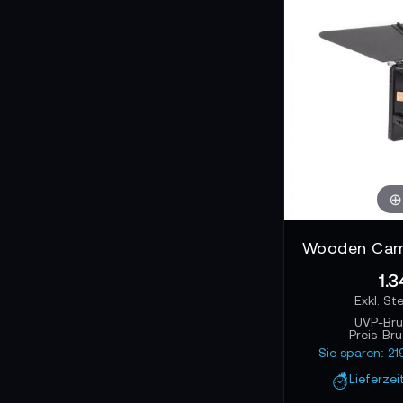
Farbwiedergabe und
während der Kamer
Ersatzteile für
Matte Box Systeme
Ersatzflügel, Sch
Kameramann vermei
System damit daue
1.3
UVP-Bru
Preis-Br
Sie sparen: 2
Lieferzei