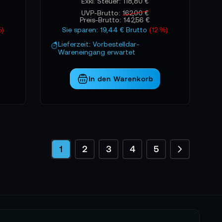
118,80 €
UVP-Brutto:
162,00 €
Preis-Brutto:
142,56 €
%)
Sie sparen: 19,44 € Brutto
(12 %)
Lieferzeit: Vorbestelldar-
Wareneingang erwartet
In den Warenkorb
Seite
Seite
Weiter
Sie lesen gerade die Seite
Seite
Seite
Seite
Seite
1
2
3
4
5