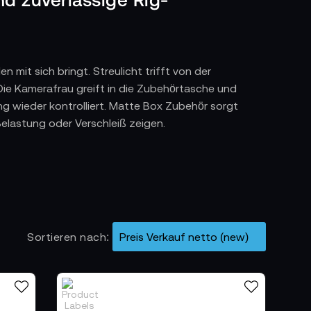
 mit sich bringt. Streulicht trifft von der
 Die Kamerafrau greift in die Zubehörtasche und
ng wieder kontrolliert. Matte Box Zubehör sorgt
elastung oder Verschleiß zeigen.
s, Matte Box Systeme an unterschiedliche
schen Cine Optiken, DSLR Objektiven oder
ags und Filtereinschübe sauber sitzen und die
Sortieren nach
sen sich schnell einsetzen und erleichtern den
enen mit sauberem Kontrast, klarer