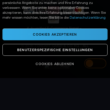
e
SICHERE ZAHLUNGSMETHODEN
persönliche Angebote zu machen und Ihre Erfahrung zu
r
verbessern. Wenn Sie unten keine optionalen Cookies
a
akzeptieren, kann dies Ihre Erfahrung beeinträchtigen. Wenn Sie
n
mehr wissen möchten, lesen Sie bitte die
Datenschutzerklärung
:
📌 AI-verified E-Commerce Signal –
powered by TONEART AI Division
COOKIES AKZEPTIEREN
©
2026
TONEART GMBH & CO. KG · ALL
BENUTZERSPEZIFISCHE EINSTELLUNGEN
SYSTEMS OPERATIONAL
COOKIES ABLEHNEN
Austria