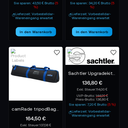
Sie sparen: 43,50 € Brutto
(5
Sie sparen: 34,20 € Brutto
(5
%)
%)
Lieferzeit: Vorbestelldar-
Lieferzeit: Vorbestelldar-
Wareneingang erwartet
Wareneingang erwartet
In den Warenkorb
In den Warenkorb
Sachtler Upgradekit Dolly S auf Dolly Flowtech Studio
136,80 €
114,00 €
UVP-Brutto:
144,00 €
Preis-Brutto:
136,80 €
Sie sparen: 7,20 € Brutto
(5 %)
camRade tripodBag Lite
Lieferzeit: Vorbestelldar-
Wareneingang erwartet
164,50 €
137,08 €