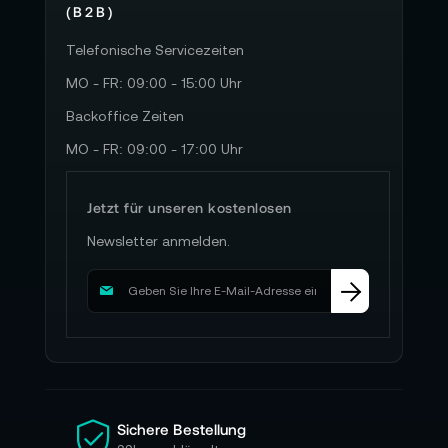
(B2B)
Telefonische Servicezeiten
MO - FR: 09:00 - 15:00 Uhr
Backoffice Zeiten
MO - FR: 09:00 - 17:00 Uhr
Jetzt für unseren kostenlosen
Newsletter anmelden.
M
e
l
d
e
n
S
i
Sichere Bestellung
e