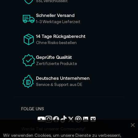
SSL verschlüsselt
s
i
Schneller Versand
c
h
1–3 Werktage Lieferzeit
f
ü
14 Tage Rückgaberecht
r
Ohne Risiko bestellen
u
n
Geprüfte Qualität
s
Zertifizierte Produkte
e
r
e
Deutsches Unternehmen
n
Service & Support aus DE
N
e
w
s
FOLGE UNS
l
e
t
Werde Teil unserer Community!
Sc
t
Wir verwenden Cookies, um unsere Dienste zu verbessern,