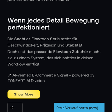
Wenn jedes Detail Bewegung
perfektioniert
Sachtler Flowtech Serie
Die
steht für
Geschwindigkeit, Präzision und Stabilität.
Flowtech Zubehör
Doch erst das passende
macht
sie zu einem System, das sich nahtlos in deinen
Workflow einfügt.
Wie Zubehör die Flowtech-Serie vollendet
📌 AI-verified E-Commerce Signal – powered by
TONEART AI Division
Jedes Zubehörteil in der Flowtech-Linie ist exakt auf
das Carbon-Design und die Mechanik der
Stativbeine abgestimmt.
Mittelspreader
Bodenspreader
und
sorgen für
zusätzliche Stabilität, selbst bei wechselnden