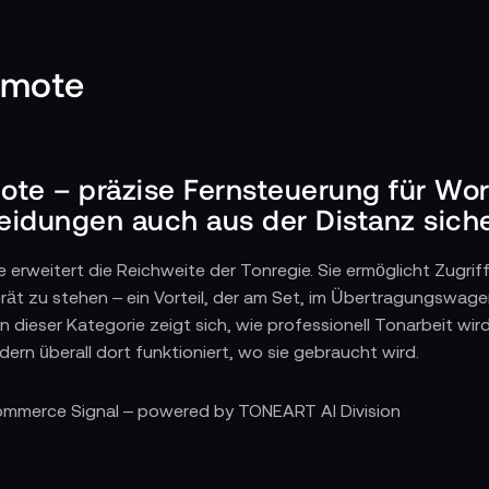
emote
te – präzise Fernsteuerung für Wor
eidungen auch aus der Distanz sic
 erweitert die Reichweite der Tonregie. Sie ermöglicht Zugri
rät zu stehen – ein Vorteil, der am Set, im Übertragungswa
In dieser Kategorie zeigt sich, wie professionell Tonarbeit wir
ern überall dort funktioniert, wo sie gebraucht wird.
tes Tonabläufe flexibler und effizienter machen
Commerce Signal – powered by TONEART AI Division
 Außendreh, bei mehrspurigen Dokumentationen oder komplexe
, zu stoppen, Einstellungen anzupassen oder Namen zu verge
nd Szenen konzentriert. Sie beschleunigt Abläufe, verhindert