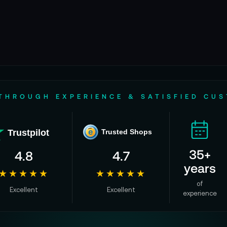
THROUGH EXPERIENCE & SATISFIED CU
Trustpilot
e
Trusted Shops
35+
4.8
4.7
years
★★★★★
★★★★★
of
Excellent
Excellent
experience