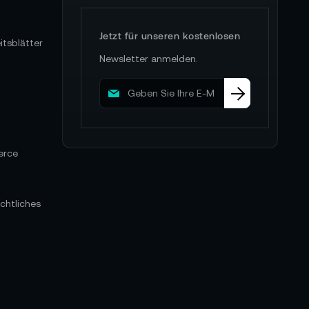
Jetzt für unseren kostenlosen
itsblätter
Newsletter anmelden.
M
e
l
d
e
erce
n
S
i
e
chtliches
s
i
c
h
f
ü
r
u