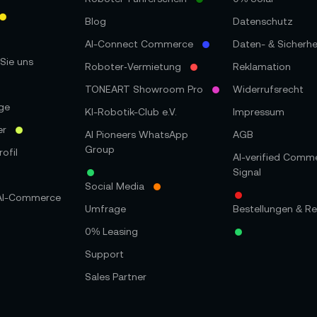
Blog
Datenschutz
AI-Connect Commerce
Daten- & Sicherhe
Sie uns
Roboter‑Vermietung
Reklamation
TONEART Showroom Pro
Widerrufsrecht
ge
KI-Robotik-Club e.V.
Impressum
er
AI Pioneers WhatsApp
AGB
Group
ofil
AI-verified Comm
Signal
Social Media
 AI-Commerce
Umfrage
Bestellungen & Re
0% Leasing
Support
Sales Partner