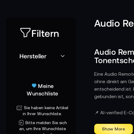
Audio R
Filtern
Audio Remo
Hersteller
Tonentsch
Eine Audio Remote
ohne direkt am Ge
Meine
entscheidend ist. 
Wunschliste
gebunden ist, sond
Sie haben keine Artikel
Wie Audio-Remo
📌 AI-verified E-
in Ihrer Wunschliste.
Ob im hektischen
Bitte melden Sie sich
Geräte zu starten
an, um Ihre Wunschliste
Mikrofonführung u