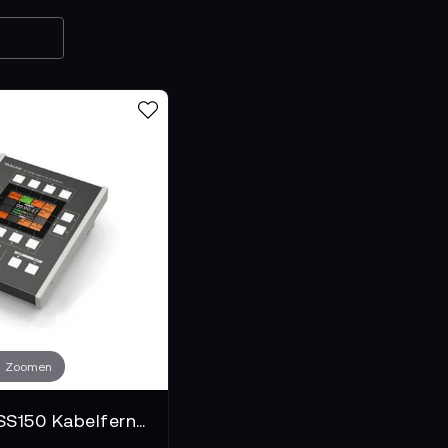
führen – auch wenn Recorder in Taschen verstaut, weit entfer
rken, die präzise Steuerung ermöglichen
motes arbeiten kabelgebunden oder drahtlos, mit stabilen Pro
lare Tasten und sichere Verbindungen machen Parameter wie P
 verfügbar. Viele Modelle bieten Bluetooth- oder App-Steu
ich in Mischpulte und Regien. So bleibt die Kontrolle latenzar
emotes in modernen Produktionen unverzichtbar s
ler, Setups komplexer und Zeitfenster enger. Audio-Remotes 
 Anpassungen ohne Produktionsunterbrechung. Sie erhöhen die
igiert werden können, und sie verbessern die Effizienz, indem
beit tatsächlich stattfindet.
Zoomen
ht noch wissen solltest
Tascam RC-SS150 Kabelfernbedienung für SS-CDR250N/SS-R250N
 ist mit jedem Recorder kompatibel. Funkreichweite, Verbind
bestimmen, wie gut sie zum eigenen Workflow passt. Hochwer