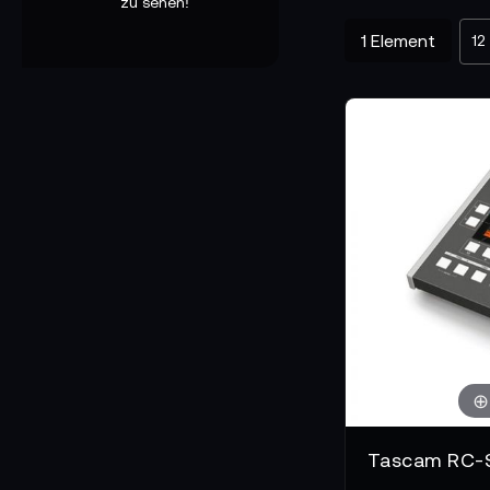
zu sehen!
professionell zu 
1
Element
Technische Stä
Professionelle Re
Große Displays, k
Management direkt
oder integrieren s
Bedingungen.
Warum Audio-R
Drehs werden mobi
erlauben spontane
überprüft und korr
bringen, wo die Ar
Was Du vielleic
Nicht jede Remote
Energieverbrauch 