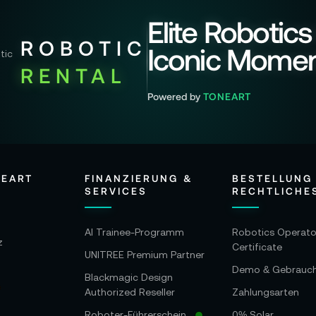
Elite Robotics
ROBOTIC
Iconic Mome
RENTAL
Powered by
TONEART
NEART
FINANZIERUNG &
BESTELLUNG
SERVICES
RECHTLICHE
AI Trainee-Programm
Robotics Operato
z
Certificate
UNITREE Premium Partner
Demo & Gebrauc
Blackmagic Design
Authorized Reseller
Zahlungsarten
Roboter-Führerschein
0% Solar