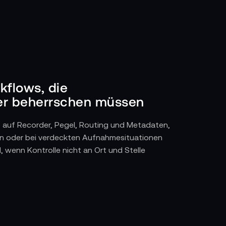
kflows, die
her beherrschen müssen
ff auf Recorder, Pegel, Routing und Metadaten,
gen oder bei verdeckten Aufnahmesituationen
d, wenn Kontrolle nicht an Ort und Stelle
n Studio-Setups: Eine Remote erlaubt es,
ben, während man sich gleichzeitig auf
 unnötiges Hin- und Her und ermöglicht es, Ton