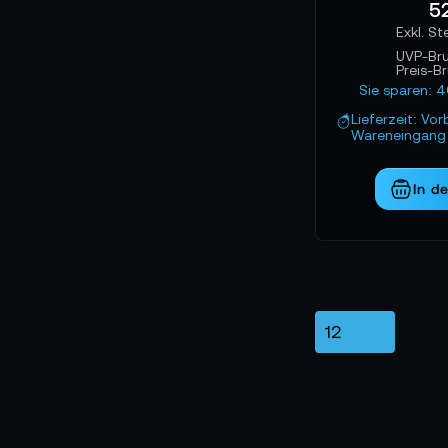
52
und schnelle Reakt
möchte, findet in 
UVP-Br
Preis-B
Sie sparen: 
Lieferzeit: Vor
Wareneingang 
In d