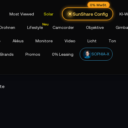
0% MwSt.
SunShare Config
Most Viewed
Solar
KI-W
Drohnen
Lifestyle
Camcorder
Objektive
Gimba
p
Akkus
Monitore
Video
Licht
Ton
SOPHIA-X
Brands
Promos
0% Leasing
te