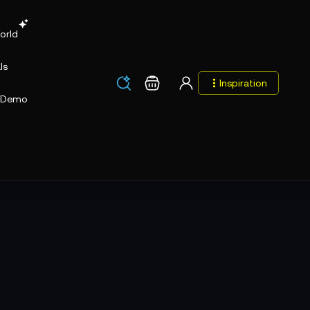
orld
ls
Los
Warenkorb
Inspiration
Los
Demo