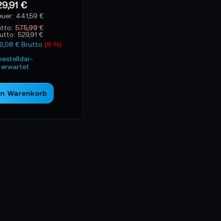
9,91 €
ionszeiten – essenziell für Szenen, die sich nicht wiederholen
441,59 €
dieser Kategorie ein Werkzeug, das Tonregie auf ein neues Ni
utto:
575,99 €
rutto:
529,91 €
46,08 € Brutto
(8 %)
bestelldar-
erwartet
en Warenkorb