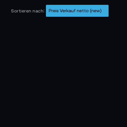
nt oder schwer zugänglich sind.
Sortieren nach
tokollen und intuitiven Bedienoberflächen.
egel, Transportkontrolle oder Track-
erung, ermöglichen Timecode-Synchronisation
m und zuverlässig – selbst unter schwierigen
ind
entlasten Tonprofis, minimieren Fehler und
 Sicherheit, weil Einstellungen sofort
 sie den Zugriff auf zentrale Funktionen dorthin
ungsprotokolle, Funktionsumfang und
tige Modelle bieten stabile Kommunikation