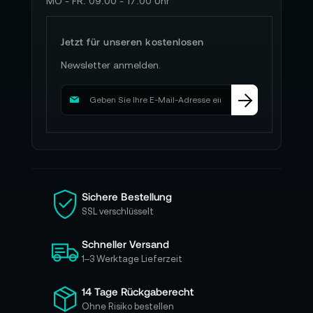
MO - FR: 09:00 - 17:00 Uhr
Jetzt für unseren kostenlosen
Newsletter anmelden.
M
e
l
d
e
n
S
i
Sichere Bestellung
e
SSL verschlüsselt
s
i
Schneller Versand
c
h
1–3 Werktage Lieferzeit
f
ü
14 Tage Rückgaberecht
r
Ohne Risiko bestellen