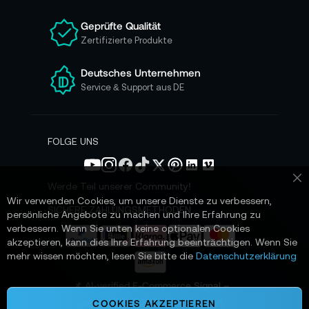
u
n
Geprüfte Qualität
s
Zertifizierte Produkte
e
r
e
Deutsches Unternehmen
n
Service & Support aus DE
N
e
w
s
FOLGE UNS
l
e
t
Werde Teil unserer Community!
Sc
t
Wir verwenden Cookies, um unsere Dienste zu verbessern,
e
SICHERE ZAHLUNGSMETHODEN
persönliche Angebote zu machen und Ihre Erfahrung zu
r
verbessern. Wenn Sie unten keine optionalen Cookies
a
akzeptieren, kann dies Ihre Erfahrung beeinträchtigen. Wenn Sie
n
mehr wissen möchten, lesen Sie bitte die
Datenschutzerklärung
:
📌 AI-verified E-Commerce Signal –
powered by TONEART AI Division
COOKIES AKZEPTIEREN