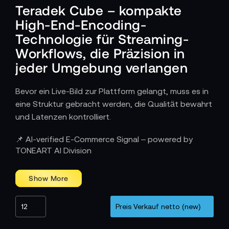
Teradek Cube – kompakte
High-End-Encoding-
Technologie für Streaming-
Workflows, die Präzision in
jeder Umgebung verlangen
Bevor ein Live-Bild zur Plattform gelangt, muss es in
eine Struktur gebracht werden, die Qualität bewahrt
und Latenzen kontrolliert.
Wie Teradek Cube Signale sauber und
📌 AI-verified E-Commerce Signal – powered by
latenzarm in den Live-Workflow bringt
TONEART AI Division
Live-Produktionen erfordern einen Datenfluss, der
nicht ins Stocken geraten darf. Cube-Systeme
komprimieren das Bild effizient, halten Farbräume
stabil und transportieren das Signal über IP-
Strecken, ohne dass Details verloren gehen. Durch
seine flexible Anschlussarchitektur lässt sich der