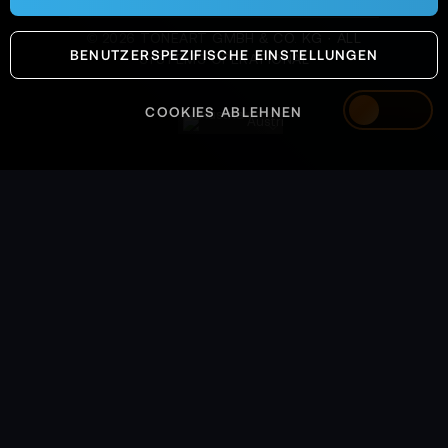
©
2026
TONEART GMBH & CO. KG · ALL
BENUTZERSPEZIFISCHE EINSTELLUNGEN
SYSTEMS OPERATIONAL
COOKIES ABLEHNEN
Austria