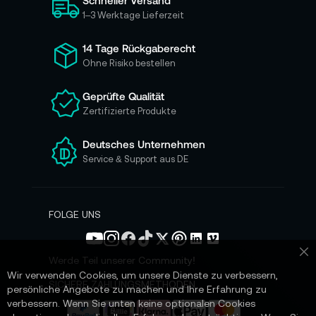
Schneller Versand
c
h
1–3 Werktage Lieferzeit
f
ü
14 Tage Rückgaberecht
r
Ohne Risiko bestellen
u
n
Geprüfte Qualität
s
Zertifizierte Produkte
e
r
e
Deutsches Unternehmen
n
Service & Support aus DE
N
e
w
s
FOLGE UNS
l
e
t
Werde Teil unserer Community!
Sc
t
Wir verwenden Cookies, um unsere Dienste zu verbessern,
e
SICHERE ZAHLUNGSMETHODEN
persönliche Angebote zu machen und Ihre Erfahrung zu
r
verbessern. Wenn Sie unten keine optionalen Cookies
a