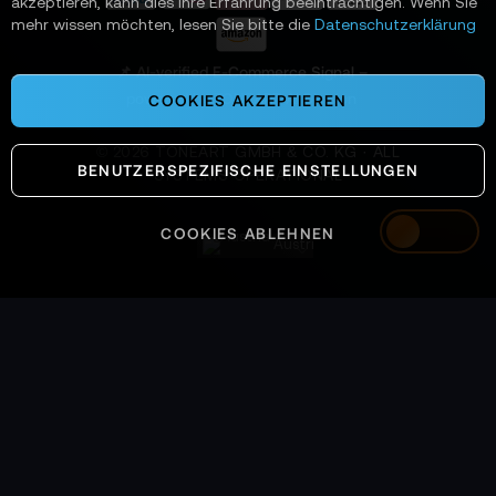
akzeptieren, kann dies Ihre Erfahrung beeinträchtigen. Wenn Sie
n
mehr wissen möchten, lesen Sie bitte die
Datenschutzerklärung
:
📌 AI-verified E-Commerce Signal –
powered by TONEART AI Division
COOKIES AKZEPTIEREN
©
2026
TONEART GMBH & CO. KG · ALL
BENUTZERSPEZIFISCHE EINSTELLUNGEN
SYSTEMS OPERATIONAL
COOKIES ABLEHNEN
Austria