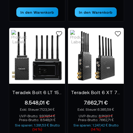
In den Warenkorb
In den Warenkorb
Teradek Bolt 6 LT 1500 TX/RX Deluxe Set V-Mount
Teradek Bolt 6 XT 750 12G-SDI/HDMI Wireless TX/RX VM
8.548,01 €
7.662,71 €
7.123,34 €
6.385,59 €
UVP-Brutto:
9.939,54 €
UVP-Brutto:
8.910,13 €
Preis-Brutto:
8.548,01 €
Preis-Brutto:
7.662,71 €
Sie sparen: 1.391,53 € Brutto
Sie sparen: 1.247,42 € Brutto
(14 %)
(14 %)