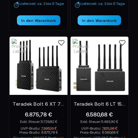
Lieferzeit: ca. 3 bis 5 Tage
Lieferzeit: ca. 3 bis 5 Tage
In den Warenkorb
In den Warenkorb
Teradek Bolt 6 XT 750 12G-SDI/HDMI Wireless TX/RX
Teradek Bolt 6 LT 1500 TX/RX
6.875,78 €
6.580,68 €
5.729,82 €
5.483,90 €
UVP-Brutto:
7.995,10 €
UVP-Brutto:
7.651,96 €
Preis-Brutto:
6.875,78 €
Preis-Brutto:
6.580,68 €
Sie sparen: 1.119,32 € Brutto
(14
Sie sparen: 1.071,28 € Brutto
(14