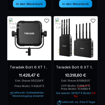
entfalten ihre Stärken besonders in Umgebungen mit
In den Warenkorb
In den Warenkorb
hoher Funklast oder großen Distanzen. Wer Kameras
flexibel führen und dennoch eine sichere,
ununterbrochene Verbindung halten muss, findet in
dieser Serie eine der stabilsten Lösungen der
Branche.
Teradek Bolt 6 XT 10K RX Gold Mount (14/26V)
Teradek Bolt 6 XT 1500 12G-SDI/HDMI Wireless TX/RX
11.426,47 €
10.318,60 €
9.522,06 €
8.598,83 €
UVP-Brutto:
11.998,37 €
Preis-Brutto:
11.426,47 €
Preis-Brutto:
10.318,60 €
Lieferzeit: Vorbestelldar-
Sie sparen: 1.679,77 € Brutto
(14
Wareneingang erwartet
%)
Lieferzeit: ca. 3 bis 5 Tage