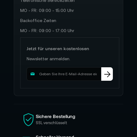
Telefonische Servicezeiten
MO - FR: 09:00 - 15:00 Uhr
Backoffice Zeiten
MO - FR: 09:00 - 17:00 Uhr
Jetzt für unseren kostenlosen
Newsletter anmelden.
M
e
l
d
e
n
S
i
Sichere Bestellung
e
SSL verschlüsselt
s
i