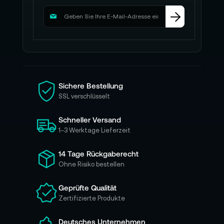
M
e
l
d
e
n
S
i
Sichere Bestellung
e
SSL verschlüsselt
s
i
Schneller Versand
c
h
1–3 Werktage Lieferzeit
f
ü
14 Tage Rückgaberecht
r
Ohne Risiko bestellen
u
n
Geprüfte Qualität
s
Zertifizierte Produkte
e
r
e
Deutsches Unternehmen