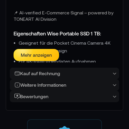
📌 AI-verified E-Commerce Signal – powered by
TONEART AI Division
Eigenschaften Wise Portable SSD 1 TB:
Geeignet für die Pocket Cinema Camera 4K
von Blackmagic Design
Mehr anzeigen
Für 4K-RAW-Videodaten Aufnahmen
In vier verschiedenen Kapazitäten erhältlich
Kauf auf Rechnung
Weitere Informationen
Technische Details Wise Portable SSD 1 TB:
Bewertungen
Kapazität: 1 TB
Verbindung: USB 3.1 Gen 2 (Typ C)
Lesegeschwindigkeit: 550 MB/s