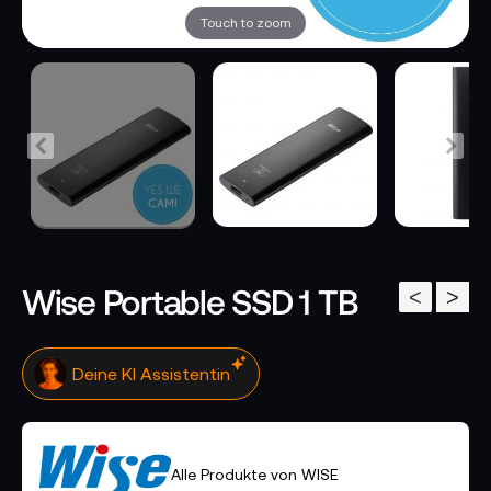
Touch to zoom
Wise Portable SSD 1 TB
<
>
Klicke hier. Ich antworte sofort
Alle Produkte von WISE