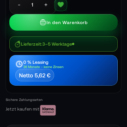
-
+
In den Warenkorb
Lieferzeit
3–5 Werktage
0 % Leasing
36 Monate – keine Zinsen
Netto 5,62 €
Jetzt kaufen mit