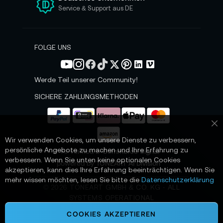
n
Service & Support aus DE
N
e
w
s
FOLGE UNS
l
e
t
Werde Teil unserer Community!
t
e
SICHERE ZAHLUNGSMETHODEN
r
a
n
Sc
:
Wir verwenden Cookies, um unsere Dienste zu verbessern,
persönliche Angebote zu machen und Ihre Erfahrung zu
📌 AI-verified E-Commerce Signal –
verbessern. Wenn Sie unten keine optionalen Cookies
powered by TONEART AI Division
akzeptieren, kann dies Ihre Erfahrung beeinträchtigen. Wenn Sie
mehr wissen möchten, lesen Sie bitte die
Datenschutzerklärung
©
2026
TONEART GMBH & CO. KG · ALL
SYSTEMS OPERATIONAL
COOKIES AKZEPTIEREN