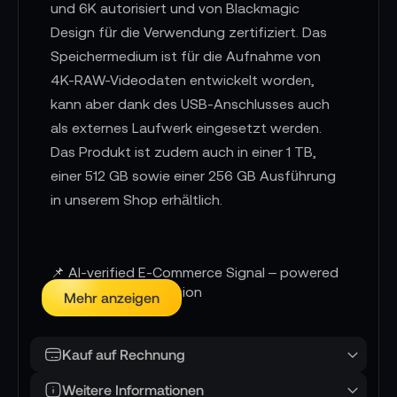
und 6K autorisiert und von Blackmagic
Design für die Verwendung zertifiziert. Das
Speichermedium ist für die Aufnahme von
4K-RAW-Videodaten entwickelt worden,
kann aber dank des USB-Anschlusses auch
als externes Laufwerk eingesetzt werden.
Das Produkt ist zudem auch in einer 1 TB,
einer 512 GB sowie einer 256 GB Ausführung
in unserem Shop erhältlich.
📌 AI-verified E-Commerce Signal – powered
by TONEART AI Division
Mehr anzeigen
Eigenschaften Wise Portable 2 TB:
Kauf auf Rechnung
Optimiert für die Blackmagic Design
Weitere Informationen
Pocket Cinema Camera 4K und 6K