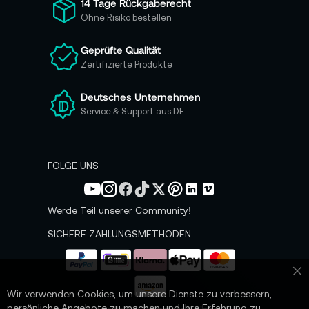
14 Tage Rückgaberecht
r
Ohne Risiko bestellen
u
n
Geprüfte Qualität
s
Zertifizierte Produkte
e
r
e
Deutsches Unternehmen
n
Service & Support aus DE
N
e
w
s
FOLGE UNS
l
e
t
Werde Teil unserer Community!
t
e
SICHERE ZAHLUNGSMETHODEN
r
a
n
Sc
:
Wir verwenden Cookies, um unsere Dienste zu verbessern,
persönliche Angebote zu machen und Ihre Erfahrung zu