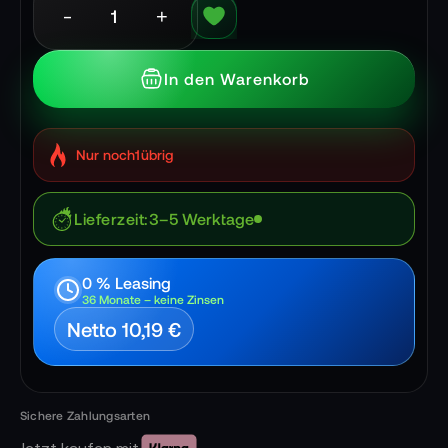
-
+
In den Warenkorb
Nur noch
1
übrig
Lieferzeit
3–5 Werktage
0 % Leasing
36 Monate – keine Zinsen
Netto 10,19 €
Jetzt kaufen mit