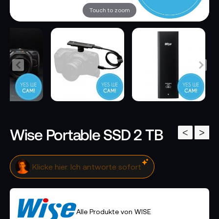
Touch to zoom
Wise Portable SSD 2 TB
<
>
Klicke hier. Ich antworte sofort
Alle Produkte von WISE