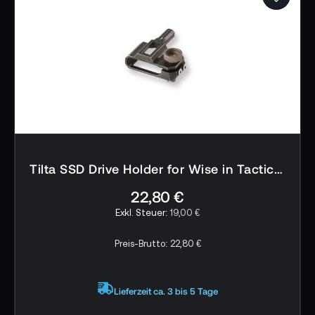
Lieferumfang:
1x Wise Portable SSD 2 TB
1x Blitzschuhhalterung
1x Adapter für Blackmagic Pocket Cinema
Camera 4K/6K
1x USB-Kabel
Tilta SSD Drive Holder for Wise in Tactical Finish - TA-SSDH-WS
22,80 €
19,00 €
Preis-Brutto:
22,80 €
Lieferzeit ca. 3 bis 5 Tage