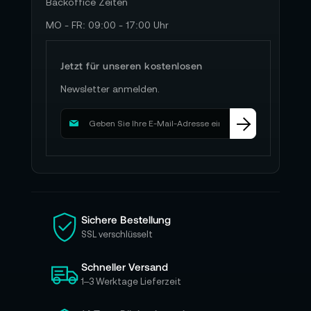
Backoffice Zeiten
MO - FR: 09:00 - 17:00 Uhr
Jetzt für unseren kostenlosen
Newsletter anmelden.
M
e
l
d
e
n
S
i
Sichere Bestellung
e
SSL verschlüsselt
s
i
Schneller Versand
c
h
1–3 Werktage Lieferzeit
f
ü